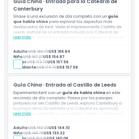
Guía China · Entrada para la Catedral de
acondicionado, WiFi gratis y cargadores USB
Canterbury
Únase a una excursión de día completo con un
guía
que habla chino
para explorar los aspectos más
destacados de Kent. Visite el impresionante Castillo de
Leeds, disfrute de la entrada incluida a la Catedral de
Leer más
Canterbury, admire los legendarios Acantilados Blancos
de Dover y descubra el patrimonio marítimo de
Greenwich antes de navegar por el río Támesis de
Adulto:
US$ 180.79
US$ 165.64
regreso al corazón de Londres.
Niño:
US$ 167.27
US$ 154.87
Inclusiones
Senior:
US$ 173.70
US$ 157.56
Entrada a: Castillo de Leeds
Estudiante:
US$ 173.70
US$ 157.58
Entrada a: Catedral de Canterbury
Guía que habla chino
Paseo en barco por el Támesis
Guía China · Entrada al Castillo de Leeds
Transporte en autocar de lujo con aire
acondicionado, Wi-Fi gratuito y cargadores USB
Experimenta Kent con un
guía de habla china
en este
recorrido de día completo. Pasea por los paisajes
pintorescos del Castillo de Leeds, explora Canterbury a
tu propio ritmo (la entrada a la Catedral es opcional),
Leer más
observa los dramáticos Acantilados Blancos de Dover y
visita Greenwich antes de un relajante crucero por el río
Támesis hasta Londres.
Adulto:
US$ 160.20
US$ 144.10
Incluye
Niño:
US$ 146.78
US$ 133.32
Entrada a: Castillo de Leeds
Senior:
US$ 153.15
US$ 140.06