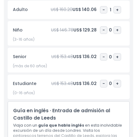
Adulto
US$ 160.20
US$ 140.06
-
1
+
Desde allí, viaja hacia la costa para presenciar los
dramáticos Acantilados Blancos de Dover, símbolo de la
fortaleza y resistencia británica. Extendidos por millas a lo
largo del Canal de la Mancha, estos icónicos acantilados de
Niño
US$ 146.78
US$ 129.28
-
0
+
tiza han permanecido firmes a través de siglos de historia,
(3-16 años)
incluyendo las dos guerras mundiales.
El tour continúa con una visita a Greenwich, conocido por
Senior
US$ 153.48
US$ 136.02
-
0
+
su herencia marítima y sus clásicas vistas ribereñas.
(más de 60 años)
Observa lugares emblemáticos como el Antiguo Colegio
Naval Real antes de concluir el día con un relajante crucero
en barco por el río Támesis, ofreciendo una perspectiva
Estudiante
US$ 153.48
US$ 136.02
-
0
+
única del famoso horizonte de Londres. Este tour es ideal
para quienes buscan cultura, historia y belleza escénica en
(0-16 años)
un solo día.
Guía en inglés · Entrada de admisión al
Castillo de Leeds
Aspectos Destacados
Viaja con un
guía que habla inglés
en esta inolvidable
excursión de un día desde Londres. Visita los
pintorescos terrenos del Castillo de Leeds, explora las
Política para Niños y Adultos