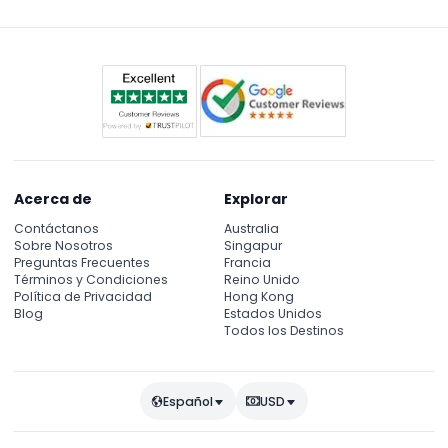
preocupaciones de salud específicas, considera tu
nivel de comodidad al caminar antes de reservar.
Acerca de
Explorar
Contáctanos
Australia
Sobre Nosotros
Singapur
Preguntas Frecuentes
Francia
Términos y Condiciones
Reino Unido
Política de Privacidad
Hong Kong
Blog
Estados Unidos
Todos los Destinos
Español
USD