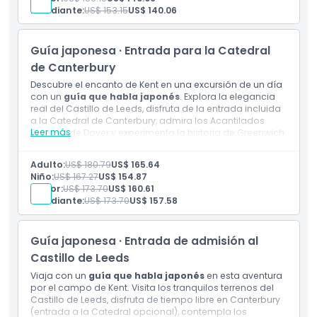
Entrada a: Catedral de Canterbury
Estudiante:
US$ 153.15
US$ 140.06
Guía de habla china
Paseo en barco por el Támesis
Transporte en autocar de lujo con aire
Guía japonesa · Entrada para la Catedral
acondicionado, Wi-Fi gratuito y cargadores USB
de Canterbury
Descubre el encanto de Kent en una excursión de un día
con un
guía que habla japonés
. Explora la elegancia
real del Castillo de Leeds, disfruta de la entrada incluida
a la Catedral de Canterbury, admira los Acantilados
Leer más
Blancos de Dover y experimenta la historia de Greenwich
antes de terminar tu día con un pintoresco crucero por el
río Támesis hacia Londres.
Adulto:
US$ 180.79
US$ 165.64
Incluye
Niño:
US$ 167.27
US$ 154.87
Entrada a: Castillo de Leeds
Senior:
US$ 173.70
US$ 160.61
Entrada a: Catedral de Canterbury
Estudiante:
US$ 173.70
US$ 157.58
Guía que habla japonés
Paseo en barco por el Támesis
Transporte en autocares de lujo con aire
Guía japonesa · Entrada de admisión al
acondicionado, Wi-Fi gratis y cargadores USB
Castillo de Leeds
Viaja con un
guía que habla japonés
en esta aventura
por el campo de Kent. Visita los tranquilos terrenos del
Castillo de Leeds, disfruta de tiempo libre en Canterbury
(entrada a la Catedral opcional), contempla los