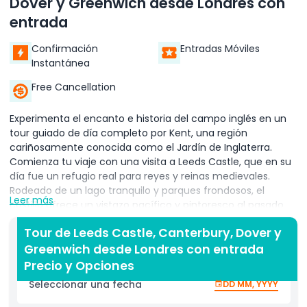
Dover y Greenwich desde Londres con
entrada
Confirmación
Entradas Móviles
Instantánea
Free Cancellation
Experimenta el encanto e historia del campo inglés en un
tour guiado de día completo por Kent, una región
cariñosamente conocida como el Jardín de Inglaterra.
Comienza tu viaje con una visita a Leeds Castle, que en su
día fue un refugio real para reyes y reinas medievales.
Rodeado de un lago tranquilo y parques frondosos, el
Leer más
castillo ofrece un vistazo pacífico y pintoresco al pasado
real de Inglaterra.
Tour de Leeds Castle, Canterbury, Dover y
Tu siguiente parada es Canterbury, donde explorarás la
Greenwich desde Londres con entrada
magnífica Catedral de Canterbury, uno de los sitios
Precio y Opciones
religiosos más emblemáticos del país. Admira su
Seleccionar una fecha
DD MM, YYYY
imponente arquitectura gótica y sus impresionantes
vitrales que han cautivado a los visitantes por siglos.