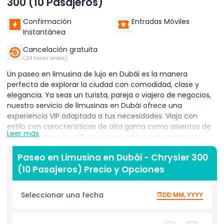
300 (10 Pasajeros)
Confirmación
Entradas Móviles
Instantánea
Cancelación gratuita
(24 horas antes)
Un paseo en limusina de lujo en Dubái es la manera
perfecta de explorar la ciudad con comodidad, clase y
elegancia. Ya seas un turista, pareja o viajero de negocios,
nuestro servicio de limusinas en Dubái ofrece una
experiencia VIP adaptada a tus necesidades. Viaja con
estilo con características de alta gama como asientos de
Leer más
cuero, iluminación LED, un sistema de sonido premium y
refrescos. Cada limusina es conducida por un chófer
Paseo en Limusina en Dubái - Chrysler 300
profesional, asegurando un viaje suave, seguro y elegante.
(10 Pasajeros) Precio y Opciones
Puedes reservar un paseo en limusina en Dubái para
diversas ocasiones, desde traslados al aeropuerto y tours
por la ciudad hasta celebraciones especiales como
Seleccionar una fecha
DD MM, YYYY
cumpleaños, lunas de miel, bodas o incluso una propuesta
de matrimonio. Paradas populares incluyen Burj Khalifa,
Dubai Marina, Palm Jumeirah y Downtown Dubái. Nuestra