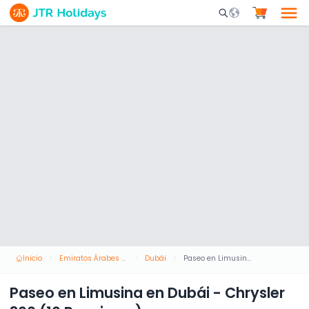
Mobile Search Opene
Inicio
Emiratos Árabes Unidos
Dubái
Paseo en Limusina en Dubái - Chrysler 300 (10 Pasajeros)
Paseo en Limusina en Dubái - Chrysler