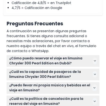
Calificación de 4,8/5 ⭐ en Trustpilot
4,7/5 ⭐ Calificación en Google
Preguntas Frecuentes
A continuación se presentan algunas preguntas
frecuentes. Si tienes alguna consulta adicional o
necesitas más aclaraciones, por favor contacta a
nuestro equipo a través del chat en vivo, el formulario
de contacto o WhatsApp.
¿Cómo puedo reservar el viaje en limusina
Chrysler 300 Pearl Edition en Dubái?
Puedes reservar fácilmente tu viaje en limusina
¿Cuál es la capacidad de pasajeros de la
Chrysler 300 Pearl Edition en línea aquí mismo en
limusina Chrysler 300 Pearl Edition?
este sitio web seleccionando tu fecha y hora
Esta limusina acomoda cómodamente hasta 10
preferidas durante el proceso de reserva.
¿Puedo llevar mi propia música y bebidas en el
pasajeros, siendo perfecta para salidas grupales o
viaje en limusina?
ocasiones especiales.
Sí, puedes conectar tu propia música vía Bluetooth
¿Cuál es la política de cancelación para la
o AUX, y puedes traer bebidas no alcohólicas y
reserva del viaje en limusina?