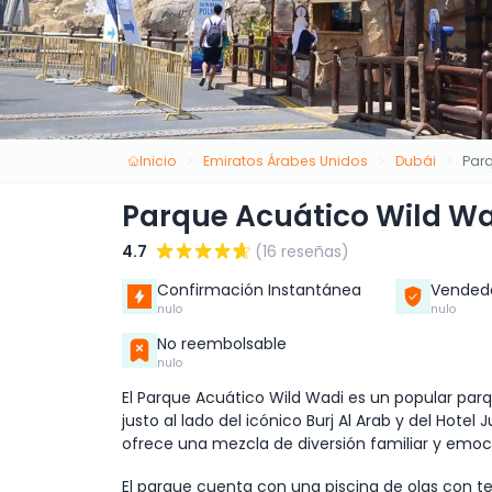
Inicio
Emiratos Árabes Unidos
Dubái
Par
Parque Acuático Wild W
4.7
(16 reseñas)
Confirmación Instantánea
Vendedo
nulo
nulo
No reembolsable
nulo
El Parque Acuático Wild Wadi es un popular parq
justo al lado del icónico Burj Al Arab y del Hot
ofrece una mezcla de diversión familiar y emoc
El parque cuenta con una piscina de olas con t