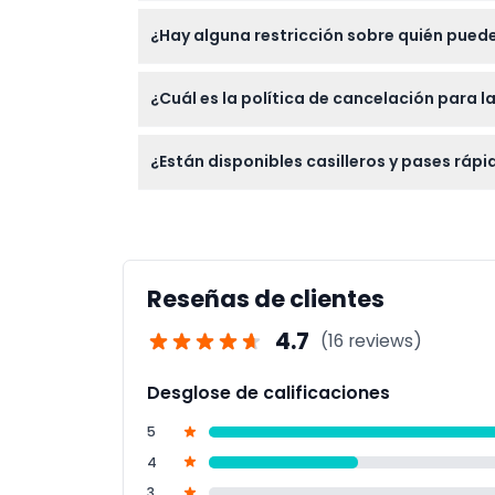
Lleve su propia toalla ya que el alquiler de
¿Hay alguna restricción sobre quién puede
impermeable si lo prefiere. No olvide protec
Se recomienda que las mujeres embarazadas
¿Cuál es la política de cancelación para 
deben estar acompañados por un adulto, mie
Las entradas no son reembolsables y no se 
¿Están disponibles casilleros y pases ráp
Sí, se pueden alquilar casilleros por una ta
en la entrada.
Reseñas de clientes
4.7
(16 reviews)
Desglose de calificaciones
5
4
3