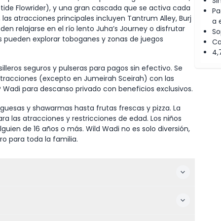
Si
ptide Flowrider), y una gran cascada que se activa cada
Pa
 las atracciones principales incluyen Tantrum Alley, Burj
a 
den relajarse en el río lento Juha’s Journey o disfrutar
So
os pueden explorar toboganes y zonas de juegos
Ca
4,
silleros seguros y pulseras para pagos sin efectivo. Se
tracciones (excepto en Jumeirah Sceirah) con las
 Wadi para descanso privado con beneficios exclusivos.
esas y shawarmas hasta frutas frescas y pizza. La
ra las atracciones y restricciones de edad. Los niños
ien de 16 años o más. Wild Wadi no es solo diversión,
o para toda la familia.