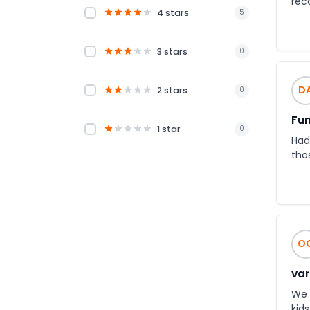
rec
4 stars
5
3 stars
0
D
2 stars
0
Fun
1 star
0
Had
tho
O
var
We 
kids