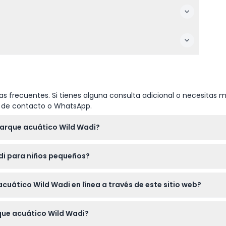
s frecuentes. Si tienes alguna consulta adicional o necesitas m
io de contacto o WhatsApp.
parque acuático Wild Wadi?
dos los días de 10:00 a.m. a 6:00 p.m. Los horarios pueden variar
di para niños pequeños?
ad y los horarios exactos al reservar en línea en este sitio web. 
ienen tarifas infantiles y puede que no puedan acceder a todas 
cuático Wild Wadi en línea a través de este sitio web?
ro deben estar acompañados por un adulto si son menores de 13 
s en línea aquí, lo que le da acceso a todas las atracciones y 
rque acuático Wild Wadi?