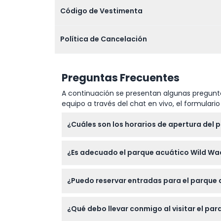
Código de Vestimenta
Política de Cancelación
Preguntas Frecuentes
A continuación se presentan algunas pregunta
equipo a través del chat en vivo, el formular
¿Cuáles son los horarios de apertura del 
El parque acuático Wild Wadi está abierto to
¿Es adecuado el parque acuático Wild Wa
por lo que es mejor verificar la disponibilid
momento de la reserva)
Los niños menores de 1.1 metros de altura t
¿Puedo reservar entradas para el parque a
entran gratis con identificación válida, pe
Sí, puede reservar cómodamente sus entrada
¿Qué debo llevar conmigo al visitar el pa