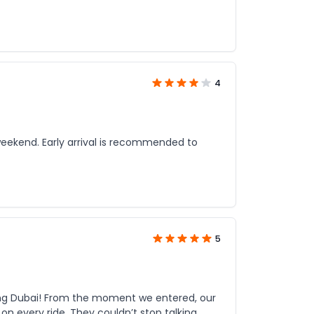
4
weekend. Early arrival is recommended to
5
ng Dubai! From the moment we entered, our
on every ride. They couldn’t stop talking