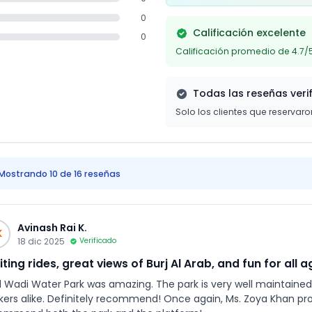
0
Calificación excelente
0
Calificación promedio de 4.7/
Todas las reseñas veri
Solo los clientes que reservar
Mostrando 10 de 16 reseñas
Avinash Rai K.
K
18 dic 2025
Verificado
iting rides, great views of Burj Al Arab, and fun for all a
 Wadi Water Park was amazing. The park is very well maintained. It
ke. Definitely recommend! Once again, Ms. Zoya Khan provided outstanding customer support. Highly