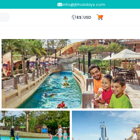
info@jtrholidays.com
ES
/
USD