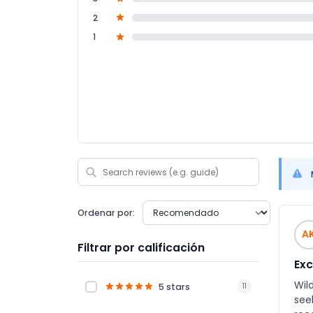
2
1
Ordenar por:
A
Filtrar por calificación
Exc
Wild
5 stars
11
seekers ali