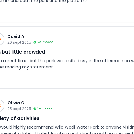
ommend both the park and the platform!
David A.
A
26 sept 2025
Verificado
 but little crowded
 a great time, but the park was quite busy in the afternoon on 
se reading my statement
Olivia C.
C
25 sept 2025
Verificado
iety of activities
would highly recommend Wild Wadi Water Park to anyone visiti
 were absolutely thrilled, laughing and shouting with excitement 