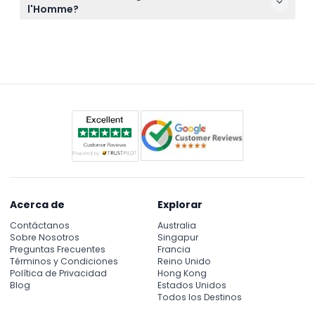
cancelar bajo ninguna circunstancia, así que
l'Homme?
planifique su visita cuidadosamente antes de
Sí, hay un servicio gratuito de guardarropa
reservar.
disponible para todos los visitantes, lo que facilita
guardar sus abrigos y bolsas mientras explora las
exposiciones.
Acerca de
Explorar
Contáctanos
Australia
Sobre Nosotros
Singapur
Preguntas Frecuentes
Francia
Términos y Condiciones
Reino Unido
Política de Privacidad
Hong Kong
Blog
Estados Unidos
Todos los Destinos