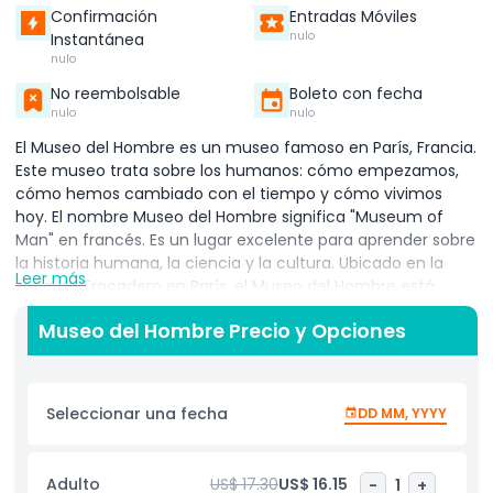
Confirmación
Entradas Móviles
nulo
Instantánea
nulo
No reembolsable
Boleto con fecha
nulo
nulo
El Museo del Hombre es un museo famoso en París, Francia.
Este museo trata sobre los humanos: cómo empezamos,
cómo hemos cambiado con el tiempo y cómo vivimos
hoy. El nombre Museo del Hombre significa "Museum of
Man" en francés. Es un lugar excelente para aprender sobre
la historia humana, la ciencia y la cultura. Ubicado en la
Leer más
zona de Trocadero en París, el Museo del Hombre está
dentro de un gran edificio que ofrece una hermosa vista
Museo del Hombre Precio y Opciones
de la Torre Eiffel. Las personas visitan este museo para
explorar cómo los humanos hemos evolucionado durante
millones de años. El museo muestra huesos humanos
reales, herramientas y arte de diferentes épocas y lugares.
Seleccionar una fecha
DD MM, YYYY
También hay exhibiciones divertidas e inteligentes que te
ayudan a entender cómo piensan, sienten y viven los
humanos. El Museo del Hombre es perfecto para familias,
Adulto
US$ 17.30
US$ 16.15
-
1
+