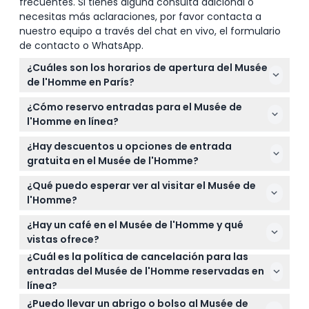
frecuentes. Si tienes alguna consulta adicional o
necesitas más aclaraciones, por favor contacta a
nuestro equipo a través del chat en vivo, el formulario
de contacto o WhatsApp.
¿Cuáles son los horarios de apertura del Musée
de l'Homme en París?
El museo está abierto todos los días de 11 a.m. a 7
¿Cómo reservo entradas para el Musée de
p.m., excepto los martes. La última admisión es a
l'Homme en línea?
las 6:15 p.m., y está cerrado el 1 de enero, 1 de mayo,
Puede reservar fácilmente sus entradas en línea
14 de julio y 25 de diciembre (sujeto a cambios —
¿Hay descuentos u opciones de entrada
aquí mismo en este sitio web, seleccionando la
por favor confirme al momento de la reserva).
gratuita en el Musée de l'Homme?
fecha preferida para verificar disponibilidad y
¡Sí! Los visitantes de la UE menores de 26 años y
completar su compra al instante.
¿Qué puedo esperar ver al visitar el Musée de
visitantes con discapacidad (más un
l'Homme?
acompañante) entran gratis. Los niños menores de
Explorará exposiciones sobre la evolución humana,
3 años también tienen entrada gratuita, con tarifas
¿Hay un café en el Musée de l'Homme y qué
incluyendo cerebros de animales preservados
reducidas disponibles para otros.
vistas ofrece?
como los de lagartos, elefantes y humanos,
¿Cuál es la política de cancelación para las
Sí, el museo tiene un café donde puede disfrutar
además de descubrir las conexiones humanas con
entradas del Musée de l'Homme reservadas en
del almuerzo mientras contempla vistas
plantas, animales y espíritus culturales.
línea?
impresionantes de la Torre Eiffel: un gran lugar para
Las entradas no son reembolsables y no se pueden
relajarse durante su visita.
¿Puedo llevar un abrigo o bolso al Musée de