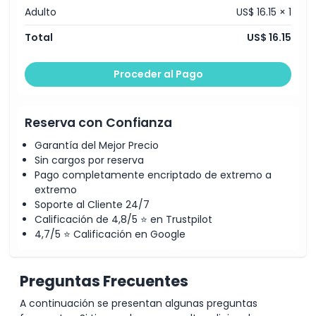
Inclusiones
Adulto
US$ 16.15 × 1
Total
US$ 16.15
Política para Niños y Adultos
Proceder al Pago
Horario de Apertura
Reserva con Confianza
Cosas a Saber
Garantía del Mejor Precio
Sin cargos por reserva
Ubicación
Pago completamente encriptado de extremo a
extremo
Soporte al Cliente 24/7
Política de Cancelación
Calificación de 4,8/5 ⭐ en Trustpilot
4,7/5 ⭐ Calificación en Google
Preguntas Frecuentes
A continuación se presentan algunas preguntas