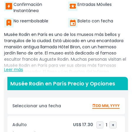
Confirmación
Entradas Móviles
Instantánea
No reembolsable
Boleto con fecha
Musée Rodin en París es uno de los museos más bellos y
tranquilos de la ciudad. Está ubicado en una encantadora
mansión antigua llamada Hôtel Biron, con un hermoso
jardín lleno de arte. El museo está dedicado al famoso
escultor francés Auguste Rodin. Muchas personas visitan el
Musée Rodin en París para ver sus obras más famosas
Leer más
como El Pensador, El Beso y Las Puertas del Infierno.
Cuando visitas el Musée Rodin en París, puedes explorar
Musée Rodin en París Precio y Opciones
tanto el interior de la mansión como el jardín de esculturas
al aire libre. Dentro, encontrarás muchas esculturas
originales, dibujos y objetos personales de la vida de Rodin.
Seleccionar una fecha
DD MM, YYYY
Afuera, puedes caminar entre hermosos árboles y flores
mientras ves increíbles esculturas repartidas por el jardín.
Esto hace que el Musée Rodin en París sea un lugar muy
Adulto
US$ 17.30
-
1
+
relajante e inspirador para visitar.