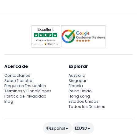
variedad de souvenirs y artículos relacionados con
el arte.
Acerca de
Explorar
Contáctanos
Australia
Sobre Nosotros
Singapur
Preguntas Frecuentes
Francia
Términos y Condiciones
Reino Unido
Política de Privacidad
Hong Kong
Blog
Estados Unidos
Todos los Destinos
Español
USD