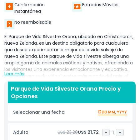
Confirmación
Entradas Móviles
Instantánea
No reembolsable
El Parque de Vida Silvestre Orana, ubicado en Christchurch,
Nueva Zelanda, es un destino obligatorio para cualquiera
que desee experimentar lo mejor de la vida salvaje de
Nueva Zelanda. Este parque de vida silvestre alberga una
amplia gama de animales exóticos y nativos, ofreciendo a
los visitantes una experiencia emocionante y educativa.
Leer más
Como el parque de vida silvestre más grande del país, el
Parque de Vida Silvestre Orana te permite acercarte a
Parque de Vida Silvestre Orana Precio y
animales de todo el mundo, incluidos leones, jirafas,
Opciones
rinocerontes y más.
Una de las principales atracciones del Parque de Vida
Seleccionar una fecha
DD MM, YYYY
Silvestre Orana es la oportunidad de ver especies en peligro
de extinción de cerca. El parque está dedicado a la
conservación de la vida silvestre, y muchos animales del
Adulto
US$ 23.20
US$ 21.72
-
1
+
parque forman parte de programas de cría para ayudar a