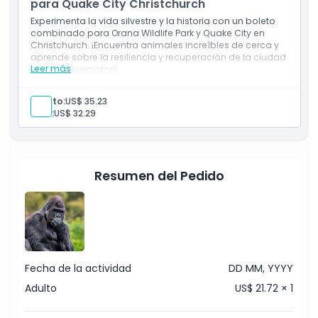
para Quake City Christchurch
de explorar la vida silvestre y los esfuerzos de conservación
en este increíble parque.
Experimenta la vida silvestre y la historia con un boleto
combinado para Orana Wildlife Park y Quake City en
Christchurch. ¡Encuentra animales increíbles de cerca y
aprende sobre la resiliencia y recuperación de la ciudad
Aspectos Destacados
Leer más
tras los terremotos!
Adulto:
US$ 35.23
Inclusiones
Niño:
US$ 32.29
Política para Niños y Adultos
Resumen del Pedido
Exclusiones
Horario de Apertura
Fecha de la actividad
DD MM, YYYY
Cosas a Saber
Adulto
US$ 21.72 × 1
Ubicación