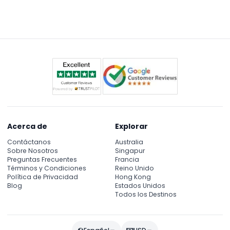
permiten mascotas excepto animales de servicio.
adecuada para el clima, ya que el parque es de
campo abierto y abarca 80 hectáreas. No olvide su
cámara, pero está prohibido el uso de flash dentro.
Acerca de
Explorar
Contáctanos
Australia
Sobre Nosotros
Singapur
Preguntas Frecuentes
Francia
Términos y Condiciones
Reino Unido
Política de Privacidad
Hong Kong
Blog
Estados Unidos
Todos los Destinos