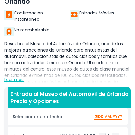
Orlando
Confirmación
Entradas Móviles
Instantánea
No reembolsable
Descubre el Museo del Automóvil de Orlando, una de las
mejores atracciones de Orlando para entusiastas del
automóvil, coleccionistas de autos clásicos y familias que
buscan actividades únicas en Orlando. Ubicado a solo
minutos del centro, este museo de autos de clase mundial
en Orlando exhibe más de 100 autos clásicos restaurados,
Leer más
muscle cars y automóviles antiguos, desde íconos de
principios del siglo XX hasta maravillas modernas. Explora
Entrada al Museo del Automóvil de Orlando
galerías temáticas llenas de clásicos estadounidenses de
Precio y Opciones
los años 50, muscle cars de los 60, elegantes autos
deportivos europeos y raros vehículos conceptuales que
celebran la evolución de la industria automotriz. Perfecto
Seleccionar una fecha
DD MM, YYYY
para turistas y locales, el museo ofrece una experiencia
inmersiva con exhibiciones interactivas e información
histórica. Los puntos destacados incluyen Cadillacs vintage,