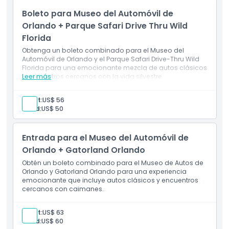
Boleto para Museo del Automóvil de
Orlando + Parque Safari Drive Thru Wild
Exclusiones
Florida
Obtenga un boleto combinado para el Museo del
Horario de Apertura
Automóvil de Orlando y el Parque Safari Drive-Thru Wild
Florida para una emocionante mezcla de autos clásicos
y encuentros cercanos con la vida silvestre.
Leer más
Cosas a Saber
Adult:
US$ 56
Child:
US$ 50
Ubicación
Entrada para el Museo del Automóvil de
Cómo Canjear
Orlando + Gatorland Orlando
Obtén un boleto combinado para el Museo de Autos de
Orlando y Gatorland Orlando para una experiencia
Política de Cancelación
emocionante que incluye autos clásicos y encuentros
cercanos con caimanes.
Adult:
US$ 63
Child:
US$ 60