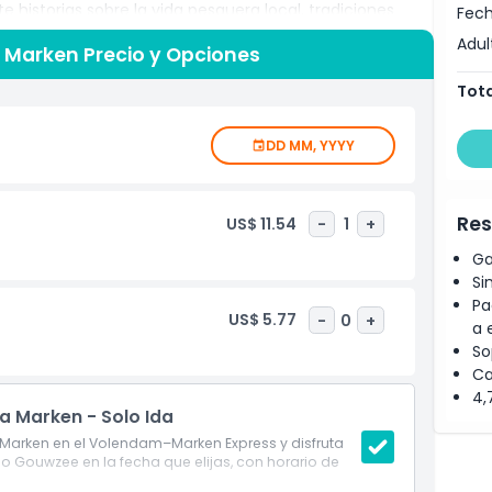
 historias sobre la vida pesquera local, tradiciones
Fech
derzee, agregando profundidad cultural al paseo
Adul
m Marken Precio y Opciones
te cada 45 minutos durante todo el día, tienes la
propio ritmo y luego tomar un viaje posterior de regreso,
Tota
itinerario flexible y autoguiado.
DD MM, YYYY
Res
US$ 11.54
-
1
+
Ga
Si
Pa
US$ 5.77
-
0
+
a 
So
Ca
4,
a Marken - Solo Ida
arken en el Volendam–Marken Express y disfruta
go Gouwzee en la fecha que elijas, con horario de