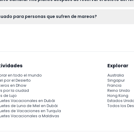
 48 horas antes de la salida programada, aunque tenga en cuen
ecuado para personas que sufren de mareos?
carecidamente tomar tabletas para el mareo aproximadamente u
tividades
Explorar
orar en todo el mundo
Australia
ri por el Desierto
Singapur
ceros en Dhow
Francia
s por la ciudad
Reino Unido
s de Lujo
Hong Kong
uetes Vacacionales en Dubái
Estados Unid
etes de Luna de Miel en Dubái
Todos los Des
uetes de Vacaciones en Turquía
uetes Vacacionales a Maldivas