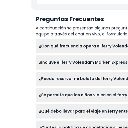
Preguntas Frecuentes
A continuación se presentan algunas pregunta
equipo a través del chat en vivo, el formular
¿Con qué frecuencia opera el ferry Volend
El ferry sale aproximadamente cada 45 min
¿Incluye el ferry Volendam Marken Expres
en Marken, con salidas adicionales durante 
Sí, el boleto de ferry incluye acceso a una 
¿Puedo reservar mi boleto del ferry Volen
local durante el cruce de 30 minutos.
Sí, puede consultar disponibilidad y reserva
¿Se permite que los niños viajen en el fer
conveniente.
Los niños menores de 4 años pueden viajar gr
¿Qué debo llevar para el viaje en ferry en
Lleve una chaqueta ligera o suéter ya que 
¿Cuál es la política de cancelación si nec
mareo aproximadamente una hora antes del