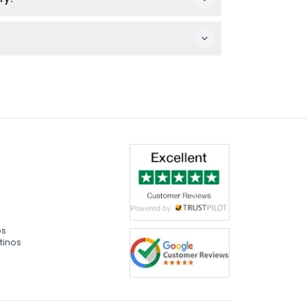
ta que pueden aplicarse cargos bancarios
na hora antes del viaje en ferry para
os
tinos