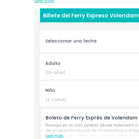
Leer más
crucero, una guía de audio informativa comparte
marítimas y cómo se transformó la antigua Zui
Billete del Ferry Expreso Volenda
escénico. Con barcos que parten aproximadamen
libertad de bajar, recorrer cualquier aldea a tu 
facilitando incorporar este cruce lacustre en un 
Seleccionar una fecha
Aspectos Destacados
Adulto
Inclusiones
(12+ años)
Política para Niños y Adultos
Niño
(4-11 años)
Hora de Recogida / Hora de Entrega
Boleto de Ferry Exprés de Volendam 
Cosas a Saber
Navega en un solo sentido desde Volendam a M
de un relajado crucero de 30 minutos por el la
salida flexible y vistas panorámicas del puerto.​
Leer más
Ubicación