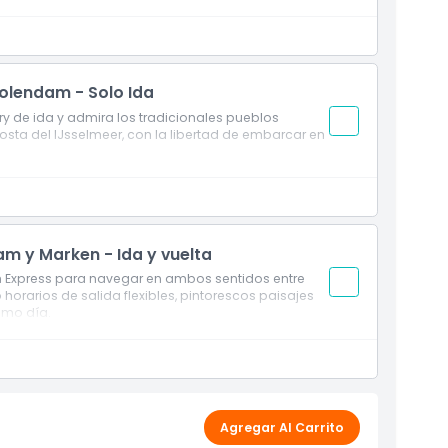
Volendam - Solo Ida
 de ida y admira los tradicionales pueblos
osta del IJsselmeer, con la libertad de embarcar en
dam y Marken - Ida y vuelta
en Express para navegar en ambos sentidos entre
rarios de salida flexibles, pintorescos paisajes
ismo día.
Agregar Al Carrito