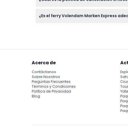
Puede cancelar su reserva sin costo hasta
¿Es el ferry Volendam Marken Express ad
en los reembolsos.
Si es propenso a mareos, se recomienda en
asegurar un trayecto cómodo.
Acerca de
Ac
Contáctanos
Expl
Sobre Nosotros
Safa
Preguntas Frecuentes
Cru
Términos y Condiciones
Tour
Política de Privacidad
Yate
Blog
Paq
Paqu
Paq
Paq