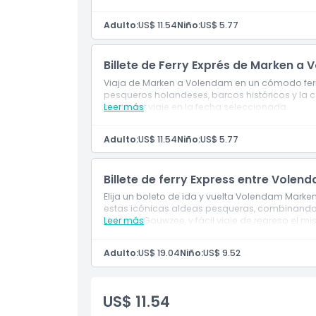
Adulto:
US$ 11.54
Niño:
US$ 5.77
Política de Cancelación
Billete de Ferry Exprés de Marken a 
Viaja de Marken a Volendam en un cómodo ferry
pesqueros holandeses, barcos históricos y la c
cualquier viaje en la fecha seleccionada.
Leer más
Adulto:
US$ 11.54
Niño:
US$ 5.77
Billete de ferry Express entre Volen
Elija un boleto de ida y vuelta Volendam Mark
estas icónicas aldeas pesqueras, combinando ho
del lago Gouwzee, y fácil viaje de regreso el m
Leer más
Adulto:
US$ 19.04
Niño:
US$ 9.52
US$ 11.54