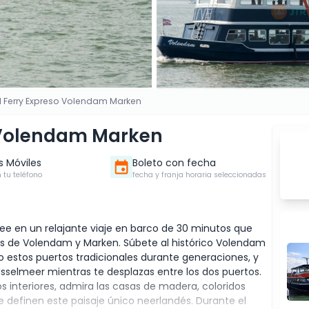
el Ferry Expreso Volendam Marken
o Volendam Marken
s Móviles
Boleto con fecha
 tu teléfono
fecha y franja horaria seleccionadas
ee en un relajante viaje en barco de 30 minutos que
s de Volendam y Marken. Súbete al histórico Volendam
do estos puertos tradicionales durante generaciones, y
Jsselmeer mientras te desplazas entre los dos puertos.
s interiores, admira las casas de madera, coloridos
 definen este paisaje único neerlandés.​ Durante el