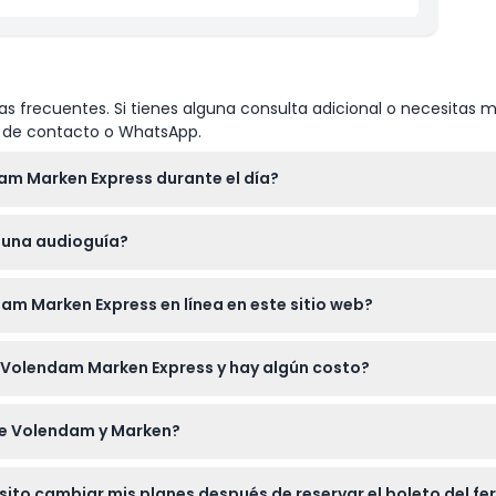
s frecuentes. Si tienes alguna consulta adicional o necesitas m
io de contacto o WhatsApp.
am Marken Express durante el día?
utos tanto desde Volendam como desde Marken, comenzando a l
s una audioguía?
la tarde (sujeto a cambios — por favor confirme al momento de 
audioguía multilingüe disponible en 15 idiomas, que ofrece infor
dam Marken Express en línea en este sitio web?
r sus boletos de ferry fácilmente en línea aquí mismo en este sit
ry Volendam Marken Express y hay algún costo?
atis en el ferry, lo que lo convierte en una actividad muy amiga
tre Volendam y Marken?
puede hacer viento sobre el agua, y si es propenso a mareos, e
esito cambiar mis planes después de reservar el boleto del fer
 viaje.