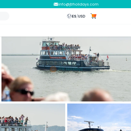
info@jtrholidays.com
ES
/
USD