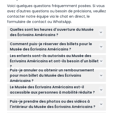
Voici quelques questions fréquemment posées. Si vous
avez d'autres questions ou besoin de précisions, veuillez
contacter notre équipe via le chat en direct, le
formulaire de contact ou WhatsApp.
Quelles sont les heures d'ouverture du Musée
des Écrivains Américains ?
Le musée est ouvert du lundi et du jeudi au
Comment puis-je réserver des billets pour le
dimanche de 10h00 à 17h00, et fermé le mardi et
Musée des Écrivains Américains ?
mercredi sauf pour des événements privés (sous
Les enfants sont-ils autorisés au Musée des
Vous pouvez réserver vos billets en ligne ici même
réserve de modifications — veuillez confirmer au
Écrivains Américains et ont-ils besoin d'un billet
sur ce site, où vous pouvez également vérifier la
moment de la réservation).
?
disponibilité en temps réel et sécuriser la date de
Puis-je annuler ou obtenir un remboursement
Les enfants de 12 ans et moins entrent
votre choix.
pour mon billet du Musée des Écrivains
gratuitement mais doivent être accompagnés d'un
Américains ?
adulte payant ; toute personne âgée de 13 ans et
Les billets ne sont pas remboursables et ne
plus doit avoir un billet adulte régulier.
Le Musée des Écrivains Américains est-il
peuvent pas être annulés, assurez-vous donc de
accessible aux personnes à mobilité réduite ?
vos plans avant de réserver.
Oui, le musée est accessible aux fauteuils roulants,
Puis-je prendre des photos ou des vidéos à
garantissant à tous de pouvoir profiter des
l'intérieur du Musée des Écrivains Américains ?
expositions confortablement.