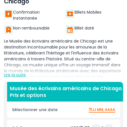
Chicago
Confirmation
Billets Mobiles
instantanée
Non remboursable
Billet daté
Le Musée des écrivains américains de Chicago est une
destination incontournable pour les amoureux de la
littérature, célébrant l'héritage et l'influence des écrivains
américains à travers l'histoire. Situé au centre-ville de
Chicago, ce musée unique offre un voyage immersif dans
le monde de la littérature américaine avec des expositions
Lire la suite
interactives, des présentations numériques et des
manuscrits originaux. Les visiteurs peuvent explorer la vie et
Musée des écrivains américains de Chicago
l'œuvre d'auteurs emblématiques tels que Mark Twain,
Prix et options
Maya Angelou, Ernest Hemingway et d'autres, et
comprendre comment leurs mots ont façonné la culture
et l'identité américaines. Le Musée des écrivains américains
Sélectionner une date
JJ MM, AAAA
est idéal pour les familles, les étudiants et tous ceux qui
sont passionnés par la narration et la créativité. Des
expositions participatives comme L'Histoire du jour invitent