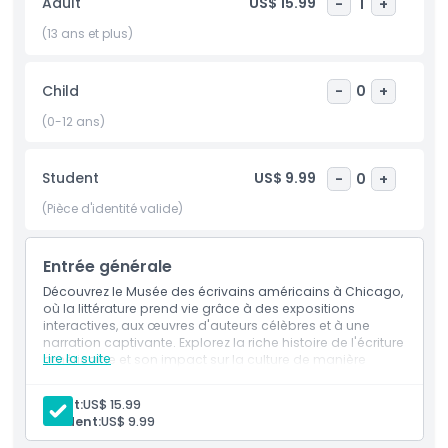
Adult
US$ 15.99
-
1
+
les visiteurs à créer leurs propres histoires, tandis que
l'espace Jeux de mots offre des activités pratiques pour les
(13 ans et plus)
plus jeunes. Avec des expositions temporaires, des lectures
en direct et des événements littéraires, ce musée de
Child
-
0
+
Chicago donne vie aux mots dans un environnement
dynamique et éducatif. Découvrez le pouvoir de la
(0-12 ans)
narration au Musée des écrivains américains dès
aujourd'hui.
Student
US$ 9.99
-
0
+
(Pièce d'identité valide)
Points forts
Entrée générale
Inclus
Découvrez le Musée des écrivains américains à Chicago,
où la littérature prend vie grâce à des expositions
interactives, aux œuvres d'auteurs célèbres et à une
Politique enfant/adulte
narration captivante. Explorez la riche histoire de l'écriture
Lire la suite
américaine et son impact sur la culture de manière
ludique et immersive.
Exclus
Adult:
US$ 15.99
Student:
US$ 9.99