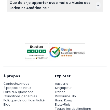
La photographie et l'enregistrement vidéo sont
Que dois-je apporter avec moi au Musée des
strictement interdits à l'intérieur du musée afin de
Écrivains Américains ?
protéger les expositions et l'expérience.
Apportez votre confirmation de billet et une pièce
d'identité valide si vous bénéficiez d'une réduction
étudiante ou senior ; des chaussures confortables
sont recommandées pour explorer le musée.
À propos
Explorer
Contactez-nous
Australie
À propos de nous
Singapour
Foire aux questions
France
Conditions générales
Royaume-Uni
Politique de confidentialité
Hong Kong
Blog
États-Unis
Toutes les destinations