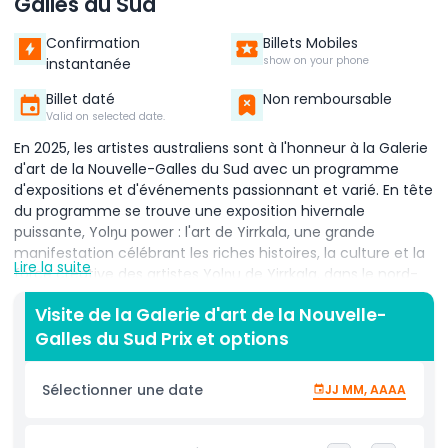
Galles du Sud
Confirmation
Billets Mobiles
show on your phone
instantanée
Billet daté
Non remboursable
Valid on selected date.
En 2025, les artistes australiens sont à l'honneur à la Galerie
d'art de la Nouvelle-Galles du Sud avec un programme
d'expositions et d'événements passionnant et varié. En tête
du programme se trouve une exposition hivernale
puissante, Yolŋu power : l'art de Yirrkala, une grande
manifestation célébrant les riches histoires, la culture et la
Lire la suite
force créative des artistes Yolŋu de Yirrkala, dans le nord-
est d'Arnhem Land. Cette exposition historique réunit des
Visite de la Galerie d'art de la Nouvelle-
générations d'artistes des Premières Nations dont le travail
Galles du Sud Prix et options
a influencé les scènes artistiques australienne et
internationale. De retour également en 2025, l'exposition
très appréciée des prix Archibald, Wynne & Sulman — les
Sélectionner une date
JJ MM, AAAA
prix d'art les plus célèbres et les plus attendus d'Australie —
sera présentée en exclusivité à la galerie. Cet événement
annuel met en lumière le meilleur du portrait, du paysage