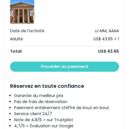
avec gourmandise sucrée
Tour avec cordon à emporter
Exclus
Privilèges de membre d'une journée, y compris : 10 %
de réduction au Café de la Galerie, au kiosque et à la
Boutique de la Galerie ainsi qu'accès au Salon des
Membres
Non adapté pour
Date de l'activité
JJ MM, AAAA
Adulte
US$ 43.65 × 1
Heures d'ouverture
Total
US$ 43.65
À savoir
Procéder au paiement
Emplacement
Réservez en toute confiance
Comment s'y rendre
Garantie du meilleur prix
Pas de frais de réservation
Paiement entièrement chiffré de bout en bout
Comment échanger
Service client 24/7
Note de 4,8/5 ⭐ sur Trustpilot
Politique d'annulation
4,7/5 ⭐ Évaluation sur Google