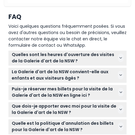
FAQ
Voici quelques questions fréquemment posées. Si vous
avez d'autres questions ou besoin de précisions, veuillez
contacter notre équipe via le chat en direct, le
formulaire de contact ou WhatsApp.
Quelles sont les heures d'ouverture des visites
de la Galerie d'art de la NSW ?
La Galerie d'art de la NSW est ouverte tous les jours
La Galerie d'art de la NSW convient-elle aux
de 10 h à 17 h, avec des horaires prolongés jusqu'à 21
enfants et aux visiteurs âgés ?
h le mercredi pour les événements « Art After Hours
La galerie accueille les adultes et les enfants âgés
». Elle est fermée le Vendredi saint et le jour de Noël
Puis-je réserver mes billets pour la visite de la
de 6 ans et plus, mais elle n'est pas recommandée
(sous réserve de modifications — veuillez confirmer
Galerie d'art de la NSW en ligne ici ?
pour les tout-petits très jeunes ni pour les femmes
au moment de la réservation).
Oui, vous pouvez facilement réserver vos billets
enceintes en raison de la nature des expositions et
Que dois-je apporter avec moi pour la visite de
pour les expositions spéciales et les visites guidées
de la marche impliquée.
la Galerie d'art de la NSW ?
en ligne via ce site Web — il vous suffit de
Apportez des chaussures confortables pour
sélectionner la date et l'heure préférées lors de la
Quelle est la politique d'annulation des billets
marcher et une pièce d'identité si vous avez besoin
réservation.
pour la Galerie d'art de la NSW ?
de réductions. Gardez à l'esprit que la nourriture et