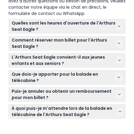
avez d'autres questions ou besoin de précisions, veuillez
contacter notre équipe via le chat en direct, le
formulaire de contact ou WhatsApp.
Quelles sont les heures d'ouverture de l'Arthurs
Seat Eagle ?
L'Arthurs Seat Eagle fonctionne de 6h30 à 18h30 en
Comment réserver mon billet pour l'Arthurs
été et de 7h00 à 17h30 en hiver, mais il est fermé à
Seat Eagle ?
Noël et le lendemain de Noël (sous réserve de
Vous pouvez facilement réserver votre billet aller-
modifications — veuillez confirmer au moment de
L'Arthurs Seat Eagle convient-il aux jeunes
retour pour l'Arthurs Seat Eagle en ligne ici même
la réservation).
enfants et aux seniors ?
sur notre site web pour une expérience fluide et
Oui ! Les enfants de 0 à 3 ans voyagent
sans tracas.
Que dois-je apporter pour la balade en
gratuitement mais doivent quand même avoir un
télécabine ?
billet, et les seniors titulaires d'une carte de
Apportez votre confirmation de réservation, un
concession pour pensionnés du gouvernement
Puis-je annuler ou obtenir un remboursement
appareil photo pour les vues incroyables, et
australien peuvent également profiter
pour mon billet ?
habillez-vous confortablement en fonction de la
confortablement du trajet.
Les billets pour l'Arthurs Seat Eagle ne sont pas
météo car vous serez en plein air pendant la
À quoi puis-je m'attendre lors de la balade en
remboursables et ne peuvent pas être annulés,
balade.
télécabine de l'Arthurs Seat Eagle ?
alors assurez-vous de vos plans avant de réserver.
Profitez d'une balade panoramique en télécabine
de 1 030 mètres offrant des vues à 360 degrés sur