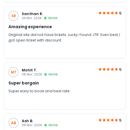
looking for a better deal
5
Santhan R.
SR
24 févr. 2026
Vérifié
Amazing experience
Original site did not have tickets. Lucky I found JTR. Even best, I
got open ticket with discount.
5
Mohit T.
MT
08 févr. 2026
Vérifié
Super bargain
Super easy to book and best rate
5
Ash B.
AB
08 févr. 2026
Vérifié