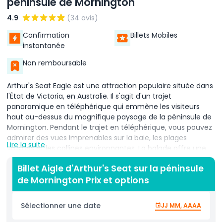
péninsule de Mornington
4.9
(34 avis)
Confirmation
Billets Mobiles
instantanée
Non remboursable
Arthur's Seat Eagle est une attraction populaire située dans
l'État de Victoria, en Australie. Il s'agit d'un trajet
panoramique en téléphérique qui emmène les visiteurs
haut au-dessus du magnifique paysage de la péninsule de
Mornington. Pendant le trajet en téléphérique, vous pouvez
admirer des vues imprenables sur la baie, les plages
Lire la suite
voisines et les collines environnantes. La balade offre une
façon unique de voir la région, en faisant une expérience à
Billet Aigle d'Arthur's Seat sur la péninsule
ne pas manquer pour quiconque explore la région. Arthur's
de Mornington Prix et options
Seat Eagle est un excellent moyen de se connecter avec la
nature tout en profitant des sensations d'un trajet en
téléphérique. Le parcours vous mène au sommet d'Arthur’s
Sélectionner une date
JJ MM, AAAA
Seat, l'un des points les plus élevés de la péninsule. De là,
vous pouvez profiter de vues panoramiques qui s'étendent