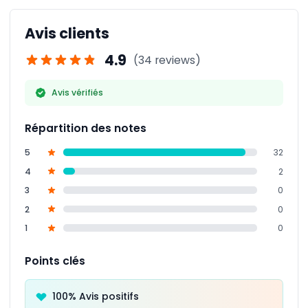
la péninsule de Mornington, la baie de Port Phillip et
la ligne d'horizon de Melbourne, ce qui en fait une
Avis clients
activité idéale pour les familles et les amoureux de
la nature.
4.9
(34 reviews)
Avis vérifiés
Répartition des notes
5
32
4
2
3
0
2
0
1
0
Points clés
100% Avis positifs