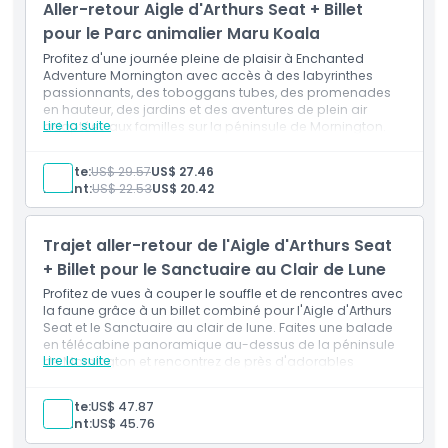
Aller-retour Aigle d'Arthurs Seat + Billet
Plan souvenir Arthurs Seat Eagle
Politique d'annulation
pour le Parc animalier Maru Koala
Profitez d'une journée pleine de plaisir à Enchanted
Adventure Mornington avec accès à des labyrinthes
passionnants, des toboggans tubes, des promenades
en hauteur, des jardins et des aventures de plein air
Lire la suite
adaptées aux familles sur la péninsule de Mornington.
Inclusiones
Entrée à : Jardin d'Aventure Enchanté
Adulte:
US$ 29.57
US$ 27.46
Enfant:
US$ 22.53
US$ 20.42
Trajet aller-retour de l'Aigle d'Arthurs Seat
+ Billet pour le Sanctuaire au Clair de Lune
Profitez de vues à couper le souffle et de rencontres avec
la faune grâce à un billet combiné pour l'Aigle d'Arthurs
Seat et le Sanctuaire au clair de lune. Faites une balade
en télécabine panoramique au-dessus de la péninsule
Lire la suite
de Mornington et rencontrez de près d'adorables
animaux australiens !
Adulte:
US$ 47.87
Enfant:
US$ 45.76