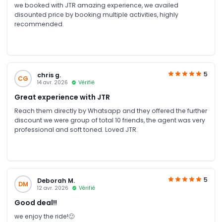
we booked with JTR amazing experience, we availed
disounted price by booking multiple activities, highly
recommended.
5
chris g.
CG
14 avr. 2026
Vérifié
Great experience with JTR
Reach them directly by Whatsapp and they offered the further
discount we were group of total 10 friends, the agent was very
professional and soft toned. Loved JTR.
5
Deborah M.
DM
12 avr. 2026
Vérifié
Good deal!!
we enjoy the ride!🙂