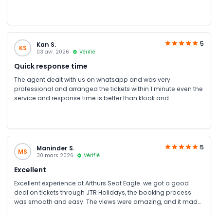
5
Kan S.
KS
03 avr. 2026
Vérifié
Quick response time
The agent dealt with us on whatsapp and was very
professional and arranged the tickets within 1 minute even the
service and response time is better than klook and
bemyguest really appreciated and recommended
5
Maninder S.
MS
30 mars 2026
Vérifié
Excellent
Excellent experience at Arthurs Seat Eagle. we got a good
deal on tickets through JTR Holidays, the booking process
was smooth and easy. The views were amazing, and it made
for a really enjoyable Mornington Peninsula outing.