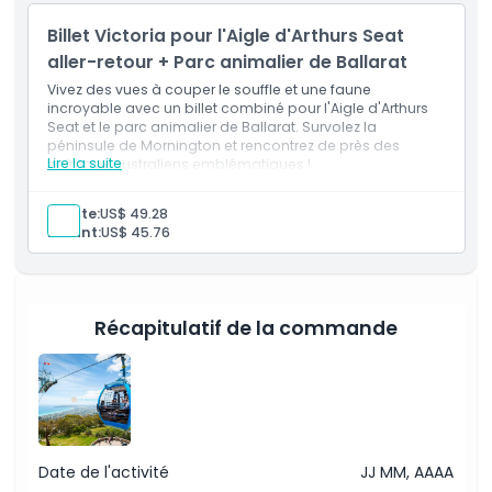
Billet Victoria pour l'Aigle d'Arthurs Seat
aller-retour + Parc animalier de Ballarat
Vivez des vues à couper le souffle et une faune
incroyable avec un billet combiné pour l'Aigle d'Arthurs
Seat et le parc animalier de Ballarat. Survolez la
péninsule de Mornington et rencontrez de près des
Lire la suite
animaux australiens emblématiques !
Adulte:
US$ 49.28
Enfant:
US$ 45.76
Récapitulatif de la commande
Date de l'activité
JJ MM, AAAA