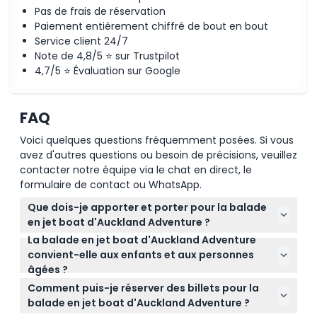
Pas de frais de réservation
Paiement entièrement chiffré de bout en bout
Service client 24/7
Note de 4,8/5 ⭐ sur Trustpilot
4,7/5 ⭐ Évaluation sur Google
FAQ
Voici quelques questions fréquemment posées. Si vous
avez d'autres questions ou besoin de précisions, veuillez
contacter notre équipe via le chat en direct, le
formulaire de contact ou WhatsApp.
Que dois-je apporter et porter pour la balade
en jet boat d'Auckland Adventure ?
La balade en jet boat d'Auckland Adventure
Habillez-vous en vêtements décontractés et
convient-elle aux enfants et aux personnes
confortables et préparez-vous à des conditions
âgées ?
météorologiques variables. Comme vous serez sur
La balade convient aux enfants de 0 à 14 ans mais
l'eau, il est conseillé d'apporter une veste
Comment puis-je réserver des billets pour la
ils doivent être accompagnés d'un adulte et inclus
imperméable ou un coupe-vent.
balade en jet boat d'Auckland Adventure ?
dans le nombre de passagers. Les enfants de 15 ans