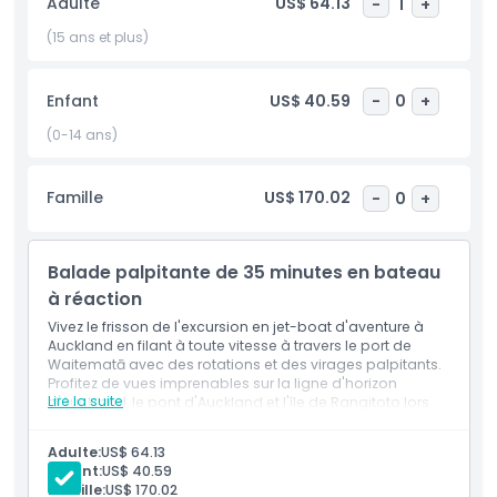
Adulte
US$ 64.13
-
1
+
habile navigue à travers les vagues, offrant une expérience
sûre tout en restant palpitante. La balade en jet-boat
(15 ans et plus)
Aventure à Auckland est un moyen idéal d'explorer la
beauté de la ville depuis une perspective unique, vous
laissant des souvenirs durables de votre séjour à Auckland.
Enfant
US$ 40.59
-
0
+
(0-14 ans)
Points forts
Famille
US$ 170.02
-
0
+
Inclus
Balade palpitante de 35 minutes en bateau
à réaction
Politique enfant/adulte
Vivez le frisson de l'excursion en jet-boat d'aventure à
Auckland en filant à toute vitesse à travers le port de
Exclus
Waitematā avec des rotations et des virages palpitants.
Profitez de vues imprenables sur la ligne d'horizon
Lire la suite
d'Auckland, le pont d'Auckland et l'île de Rangitoto lors
de cette aventure nautique excitante et inoubliable.
Non adapté pour
Parfait aussi bien pour les amateurs de sensations fortes
Adulte:
US$ 64.13
que pour les touristes.
Enfant:
US$ 40.59
Heures d'ouverture
Famille:
US$ 170.02