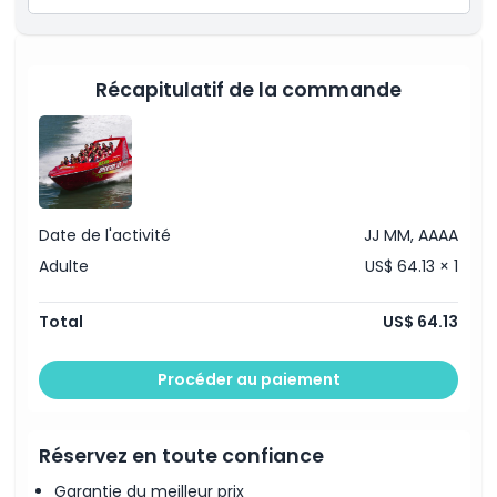
À savoir
Récapitulatif de la commande
Emplacement
Comment échanger
Date de l'activité
JJ MM, AAAA
Code vestimentaire
Adulte
US$ 64.13 × 1
Politique d'annulation
Total
US$ 64.13
Procéder au paiement
Réservez en toute confiance
Garantie du meilleur prix