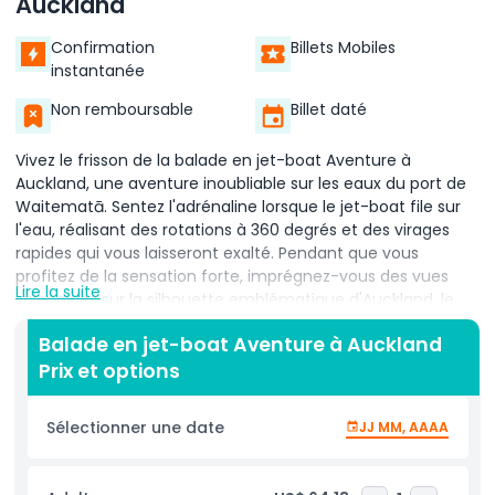
Auckland
Confirmation
Billets Mobiles
instantanée
Non remboursable
Billet daté
Vivez le frisson de la balade en jet-boat Aventure à
Auckland, une aventure inoubliable sur les eaux du port de
Waitematā. Sentez l'adrénaline lorsque le jet-boat file sur
l'eau, réalisant des rotations à 360 degrés et des virages
rapides qui vous laisseront exalté. Pendant que vous
profitez de la sensation forte, imprégnez-vous des vues
Lire la suite
splendides sur la silhouette emblématique d'Auckland, le
Harbour Bridge et l'île Rangitoto.
Balade en jet-boat Aventure à Auckland
Prix et options
Cette balade en jet-boat offre un mélange excitant
Sélectionner une date
JJ MM, AAAA
d'aventure et de visites touristiques, parfaite pour les
amateurs de sensations fortes et les amoureux de la
nature. Sentez les embruns de l'eau lorsque le capitaine