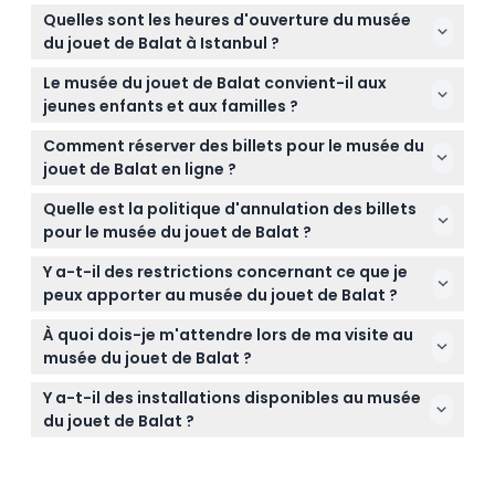
Quelles sont les heures d'ouverture du musée
Politique d'annulation
du jouet de Balat à Istanbul ?
Le musée du jouet de Balat est ouvert tous les jours
Le musée du jouet de Balat convient-il aux
de 10h00 à 20h00, la dernière entrée étant à 19h30
jeunes enfants et aux familles ?
(sujet à modification – veuillez vérifier lors de la
Oui ! Le musée accueille tous les âges et offre une
réservation).
Comment réserver des billets pour le musée du
entrée gratuite aux enfants de 0 à 2 ans, ce qui en
jouet de Balat en ligne ?
fait une destination idéale pour les familles.
Vous pouvez facilement réserver vos billets en ligne
Quelle est la politique d'annulation des billets
ici même sur ce site pour sécuriser votre visite au
pour le musée du jouet de Balat ?
musée du jouet de Balat.
Les billets pour le musée du jouet de Balat ne sont
Y a-t-il des restrictions concernant ce que je
ni remboursables ni annulables en aucune
peux apporter au musée du jouet de Balat ?
circonstance, veuillez donc être sûr de vos plans
Il est interdit d'apporter de la nourriture et des
avant de réserver.
À quoi dois-je m'attendre lors de ma visite au
boissons extérieures, et des articles comme les
musée du jouet de Balat ?
bouteilles, pétards, lasers ou tout ce qui pourrait
Vous explorerez une collection nostalgique de plus
déranger les autres sont prohibés afin d'assurer une
Y a-t-il des installations disponibles au musée
de 17 000 jouets de différentes époques et pays,
visite sûre et agréable.
du jouet de Balat ?
avec des points forts incluant des jouets vintage et
Oui ! Vous pouvez déguster des encas et des
rares en édition limitée sur 1 000 mètres carrés.
boissons au café sur place et trouver des articles