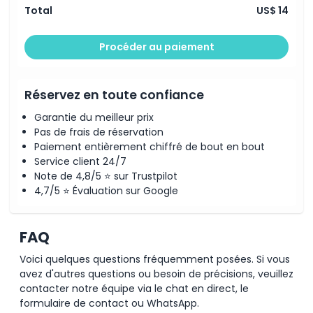
Total
US$ 14
Inclus
Procéder au paiement
Politique enfant/adulte
Réservez en toute confiance
Exclus
Garantie du meilleur prix
Pas de frais de réservation
Heures d'ouverture
Paiement entièrement chiffré de bout en bout
Service client 24/7
Note de 4,8/5 ⭐ sur Trustpilot
À savoir
4,7/5 ⭐ Évaluation sur Google
Emplacement
FAQ
Comment s'y rendre
Voici quelques questions fréquemment posées. Si vous
avez d'autres questions ou besoin de précisions, veuillez
contacter notre équipe via le chat en direct, le
Comment échanger
formulaire de contact ou WhatsApp.