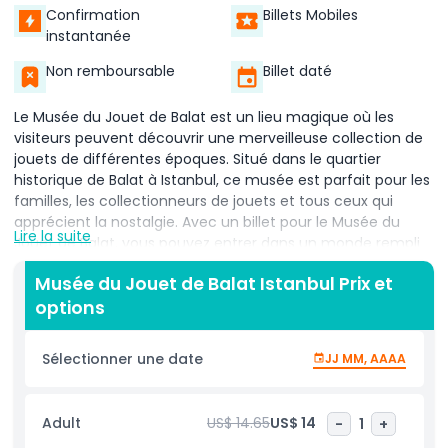
Confirmation
Billets Mobiles
instantanée
Non remboursable
Billet daté
Le Musée du Jouet de Balat est un lieu magique où les
visiteurs peuvent découvrir une merveilleuse collection de
jouets de différentes époques. Situé dans le quartier
historique de Balat à Istanbul, ce musée est parfait pour les
familles, les collectionneurs de jouets et tous ceux qui
apprécient la nostalgie. Avec un billet pour le Musée du
Lire la suite
Jouet de Balat, vous pouvez entrer dans un monde rempli
de poupées classiques, de petites voitures, d'ours en
Musée du Jouet de Balat Istanbul Prix et
peluche et de nombreux autres jouets qui ont apporté de
options
la joie aux enfants pendant des générations.
En parcourant le Musée du Jouet de Balat, vous verrez des
Sélectionner une date
JJ MM, AAAA
jouets provenant de différents pays et périodes, montrant
comment les moments de jeu ont évolué au fil des ans.
Chaque exposition raconte une histoire, rendant
Adult
US$ 14.65
US$ 14
-
1
+
l'expérience non seulement amusante mais aussi