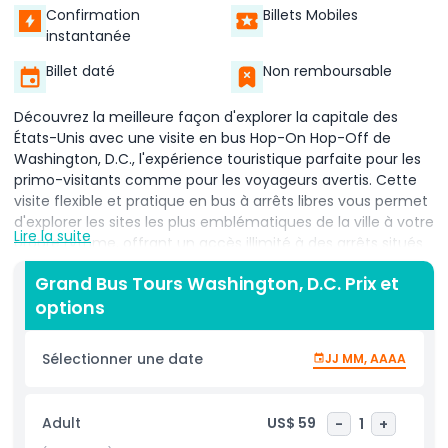
Confirmation
Billets Mobiles
instantanée
Billet daté
Non remboursable
Découvrez la meilleure façon d'explorer la capitale des
États-Unis avec une visite en bus Hop-On Hop-Off de
Washington, D.C., l'expérience touristique parfaite pour les
primo-visitants comme pour les voyageurs avertis. Cette
visite flexible et pratique en bus à arrêts libres vous permet
d'explorer les sites les plus emblématiques de la ville à votre
Lire la suite
propre rythme, offrant un accès illimité à des arrêts situés
stratégiquement près d'attractions incontournables telles
Grand Bus Tours Washington, D.C. Prix et
que la Maison Blanche, le Capitole, le Mémorial Jefferson, le
options
Mémorial Lincoln et les musées Smithsonian. Que vous
souhaitiez plonger dans l'histoire politique, admirer des
monuments nationaux ou flâner dans des musées de
Sélectionner une date
JJ MM, AAAA
classe mondiale, cette visite touristique de Washington,
D.C. vous donne le pouvoir de choisir. Profitez d'une balade
relaxante à bord d'un bus confortable à toit découvert qui
Adult
US$ 59
-
1
+
parcourt des itinéraires pittoresques à travers des quartiers