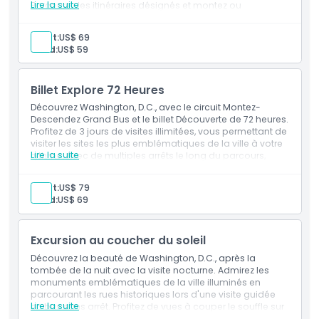
Lire la suite
Parcourez les itinéraires désignés et montez ou
Inclus
descendez à plusieurs arrêts pour visiter des sites
emblématiques. Avec un audioguide multilingue inclus,
Adult:
US$ 69
obtenez des informations précieuses sur l'histoire et la
Child:
US$ 59
Politique enfant/adulte
culture de la capitale des États-Unis en parcourant ses
rues historiques.
Billet Explore 72 Heures
Heures d'ouverture
Découvrez Washington, D.C., avec le circuit Montez-
Descendez Grand Bus et le billet Découverte de 72 heures.
Profitez de 3 jours de visites illimitées, vous permettant de
À savoir
visiter les sites les plus emblématiques de la ville à votre
Lire la suite
rythme. Avec de multiples arrêts le long du parcours,
vous pouvez monter et descendre à volonté en explorant
Emplacement
des sites historiques et des attractions culturelles. La
Adult:
US$ 79
visite comprend également un audioguide multilingue,
Child:
US$ 69
offrant des aperçus fascinants sur la riche histoire et le
Politique d'annulation
patrimoine de la capitale américaine.
Excursion au coucher du soleil
Découvrez la beauté de Washington, D.C., après la
tombée de la nuit avec la visite nocturne. Admirez les
monuments emblématiques de la ville illuminés en
parcourant les rues historiques lors d'une visite guidée
Lire la suite
en bus sans arrêt. Profitez de vues à couper le souffle sur
des sites célèbres tels que la Maison-Blanche, le