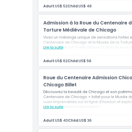
Adult:
US$ 52
Child:
US$ 48
Admission à la Roue du Centenaire de
Torture Médiévale de Chicago
Vivez un mélange unique de sensations fortes et
Centenaire de Chicago et le Musée de la Tortur
imprenables sur la ville depuis la grande roue e
Lire la suite
Adult:
US$ 62
Child:
US$ 58
Roue du Centenaire Admission Chica
Chicago Billet
Découvrez la beauté de Chicago et son patrimoin
Centenaire de Chicago + billet pour le Musée d
vues imprenables sur la ligne d'horizon et explo
d'une expérience mémorable !
Lire la suite
Adult:
US$ 40
Child:
US$ 36