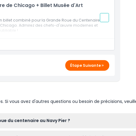
 de Chicago + Billet Musée d'Art
c un billet combiné pour la Grande Roue du Centenaire
e Chicago. Admirez des chefs-d'œuvre modernes et
ubliable !
Étape Suivante
Si vous avez d'autres questions ou besoin de précisions, veuill
oue du centenaire au Navy Pier ?
u jeudi de 11h00 à 20h00, du vendredi au samedi de 11h00 à 21h0