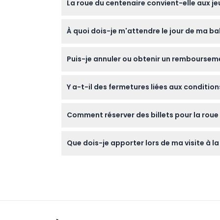
La roue du centenaire convient-elle aux je
réserve de modifications — veuillez confir
Oui, les enfants âgés de 3 à 11 ans doivent
À quoi dois-je m'attendre le jour de ma ba
manège est accessible en fauteuil roulant, c
Vous profiterez d'une balade confortable d
Puis-je annuler ou obtenir un rembourseme
degrés sur Chicago et le lac Michigan.
Les billets ne sont pas remboursables et ne p
Y a-t-il des fermetures liées aux conditio
La roue peut être temporairement fermée en 
Comment réserver des billets pour la roue 
extrême afin d'assurer la sécurité de tous.
Vous pouvez facilement réserver vos billets
Que dois-je apporter lors de ma visite à la
en toute sécurité.
Apportez votre confirmation de réservation 
de votre balade quelle que soit la météo.