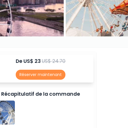
De
US$ 23
US$ 24.70
Réserver maintenant
Récapitulatif de la commande