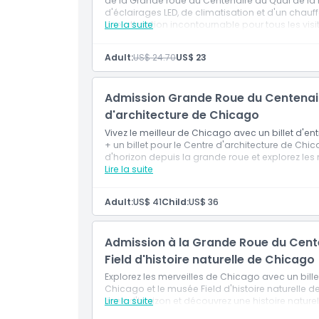
de la Grande roue du Centenaire au Quai de la
d'éclairages LED, de climatisation et d'un chauf
Politique enfant/adulte
Une attraction incontournable pour tous les vis
Lire la suite
Exclus
Adult:
US$ 24.70
US$ 23
Heures d'ouverture
Admission Grande Roue du Centenair
d'architecture de Chicago
Vivez le meilleur de Chicago avec un billet d'
À savoir
+ un billet pour le Centre d'architecture de Chic
d'horizon depuis la grande roue et explorez les 
!
Lire la suite
Emplacement
Adult:
US$ 41
Child:
US$ 36
Comment s'y rendre
Admission à la Grande Roue du Cente
Field d'histoire naturelle de Chicago
Comment échanger
Explorez les merveilles de Chicago avec un bil
Chicago et le musée Field d'histoire naturelle de
Politique d'annulation
ligne d'horizon et découvrez une histoire nature
Lire la suite