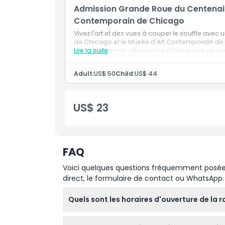
Admission Grande Roue du Centenaire
Contemporain de Chicago
Vivez l'art et des vues à couper le souffle ave
de Chicago et le Musée d'Art Contemporain d
des panoramas urbains lors d'une aventure ino
Lire la suite
Adult:
US$ 50
Child:
US$ 44
US$ 23
FAQ
Voici quelques questions fréquemment posées. 
direct, le formulaire de contact ou WhatsApp.
Quels sont les horaires d'ouverture de la r
La roue du centenaire fonctionne du lundi a