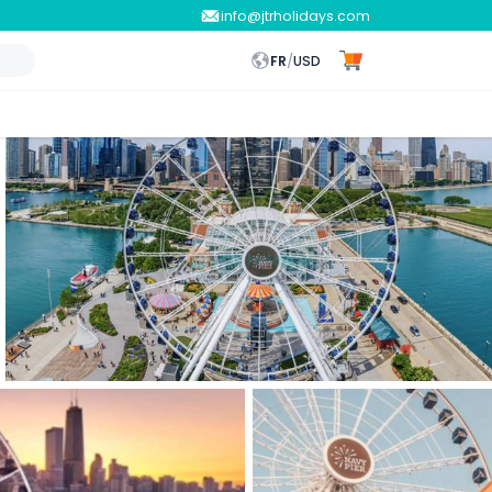
info@jtrholidays.com
FR
/
USD