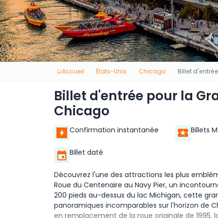
Accueil
États-Unis
Chicago
Billet d'ent
Billet d'entrée pour la G
Chicago
Confirmation instantanée
Billets 
Billet daté
Découvrez l'une des attractions les plus emblém
Roue du Centenaire au Navy Pier, un incontourna
200 pieds au-dessus du lac Michigan, cette gr
panoramiques incomparables sur l'horizon de Ch
en remplacement de la roue originale de 1995, l