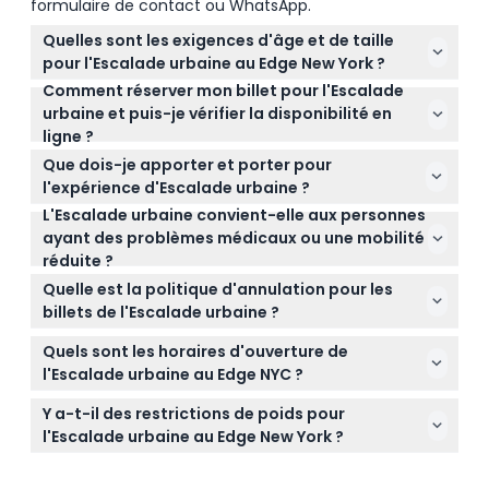
formulaire de contact ou WhatsApp.
Quelles sont les exigences d'âge et de taille
pour l'Escalade urbaine au Edge New York ?
Comment réserver mon billet pour l'Escalade
Les participants doivent avoir au moins 13 ans, les
urbaine et puis-je vérifier la disponibilité en
personnes âgées de 13 à 17 ans doivent être
ligne ?
accompagnées d'un adulte de 18 ans ou plus. La
Vous pouvez facilement réserver votre billet pour
taille doit être comprise entre 1,5 mètre (4,9 pieds)
Que dois-je apporter et porter pour
l'Escalade urbaine en ligne ici même sur ce site.
et 2,0 mètres (6,7 pieds) pour participer à
l'expérience d'Escalade urbaine ?
Pendant la réservation, vous pouvez vérifier la
l'escalade.
L'Escalade urbaine convient-elle aux personnes
Portez des vêtements et des chaussures
disponibilité en temps réel pour la date et l'heure
ayant des problèmes médicaux ou une mobilité
confortables et adaptés à l'escalade. L'équipement
de votre choix.
réduite ?
de sécurité et une combinaison d'escalade sont
Cette escalade n'est pas recommandée pour les
fournis, mais la nourriture et les boissons
Quelle est la politique d'annulation pour les
personnes ayant des problèmes médicaux comme
extérieures ne sont pas autorisées sur place.
billets de l'Escalade urbaine ?
l'hypertension ou l'épilepsie, les femmes enceintes,
Tous les billets pour l'Escalade urbaine sont non
les seniors ou les personnes à mobilité réduite ou
Quels sont les horaires d'ouverture de
remboursables et ne peuvent pas être annulés,
en fauteuil roulant.
l'Escalade urbaine au Edge NYC ?
merci de bien vérifier vos plans avant de réserver.
L'Escalade urbaine fonctionne du lundi au jeudi de
Y a-t-il des restrictions de poids pour
14h00 à 20h00, et du vendredi au dimanche de
l'Escalade urbaine au Edge New York ?
13h30 à 20h00 (horaires susceptibles de changer —
Oui, les participants ne doivent pas peser plus de
veuillez confirmer au moment de la réservation).
140 kilogrammes (310 livres) pour participer en