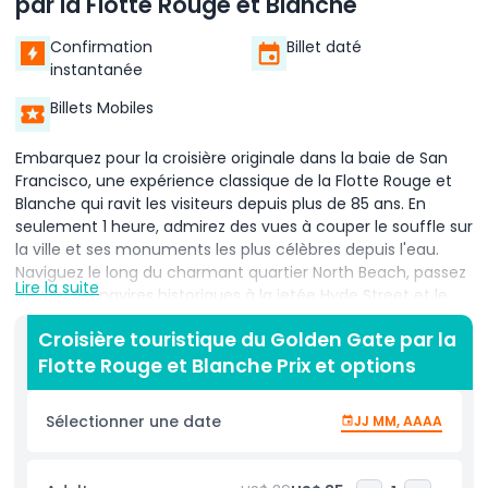
par la Flotte Rouge et Blanche
Confirmation
Billet daté
instantanée
Billets Mobiles
Embarquez pour la croisière originale dans la baie de San
Francisco, une expérience classique de la Flotte Rouge et
Blanche qui ravit les visiteurs depuis plus de 85 ans. En
seulement 1 heure, admirez des vues à couper le souffle sur
la ville et ses monuments les plus célèbres depuis l'eau.
Naviguez le long du charmant quartier North Beach, passez
Lire la suite
devant les navires historiques à la jetée Hyde Street et le
Parc national maritime de San Francisco. Contemplez la
Croisière touristique du Golden Gate par la
place Ghirardelli, Fort Mason, Crissy Field et le pittoresque
Flotte Rouge et Blanche Prix et options
Presidio. Le point d'orgue de votre voyage est une traversée
inoubliable directement sous l'emblématique pont du
Golden Gate, l'endroit idéal pour des photographies
Sélectionner une date
JJ MM, AAAA
spectaculaires et des vues panoramiques. Lors de votre
retour, émerveillez-vous devant la beauté sauvage des
Marin Headlands, glissez le long du front de mer pittoresque