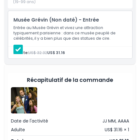
une expérience éblouissante de son et d'images qui ajoute
(19-99 ans)
une touche magique à votre visite. Que vous soyez fan de
culture pop, passionné d'histoire ou simplement à la
Musée Grévin (Non daté) - Entrée
recherche d'une activité intérieure originale à Paris, le
Musée Grévin est un passage obligé. Parfait pour les
Entrée au Musée Grévin et vivez une attraction
typiquement parisienne : dans ce musée peuplé de
familles, les couples et les voyageurs en solo. Réservez dès
célébrités, il y a bien plus que des statues de cire.
aujourd'hui vos billets pour le Musée Grévin et profitez de
l'une des attractions les mieux notées de Paris.
Adulte:
US$ 32.32
US$ 31.16
Points forts
Récapitulatif de la commande
Inclus
Politique enfant/adulte
Date de l'activité
JJ MM, AAAA
Exclus
Adulte
US$ 31.16 × 1
Non adapté pour