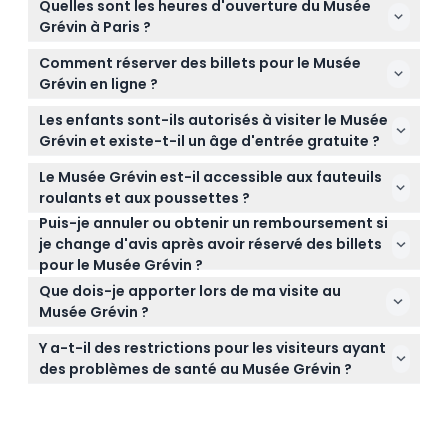
Quelles sont les heures d'ouverture du Musée
Grévin à Paris ?
Le musée est ouvert du lundi au vendredi de 10h00
Comment réserver des billets pour le Musée
à 18h00, et le week-end de 9h30 à 19h00. La
Grévin en ligne ?
dernière entrée a lieu une heure avant la
Vous pouvez facilement réserver vos billets en ligne
fermeture. (sous réserve de changement —
Les enfants sont-ils autorisés à visiter le Musée
ici même sur ce site en sélectionnant la date et
veuillez confirmer au moment de la réservation)
Grévin et existe-t-il un âge d'entrée gratuite ?
l'heure de votre choix lors du processus de
Oui, les enfants peuvent visiter le musée et ceux
réservation.
Le Musée Grévin est-il accessible aux fauteuils
âgés de 0 à 4 ans entrent gratuitement, tandis que
roulants et aux poussettes ?
les visiteurs de 19 ans et plus paient le tarif adulte.
Puis-je annuler ou obtenir un remboursement si
Absolument, le musée est accessible aux fauteuils
je change d'avis après avoir réservé des billets
roulants et aux poussettes, ce qui facilite la visite
pour le Musée Grévin ?
pour tous.
Les billets ne sont pas remboursables et ne
Que dois-je apporter lors de ma visite au
peuvent pas être annulés, veuillez donc être sûr de
Musée Grévin ?
vos plans avant de réserver.
Apportez un billet valide (imprimé ou numérique)
Y a-t-il des restrictions pour les visiteurs ayant
et votre pièce d'identité si nécessaire, ainsi que des
des problèmes de santé au Musée Grévin ?
chaussures confortables car vous vous déplacerez
Les visiteurs sujets aux crises doivent éviter d'entrer
pour voir les expositions.
dans la section Kaléidoscope du musée pour des
raisons de sécurité.