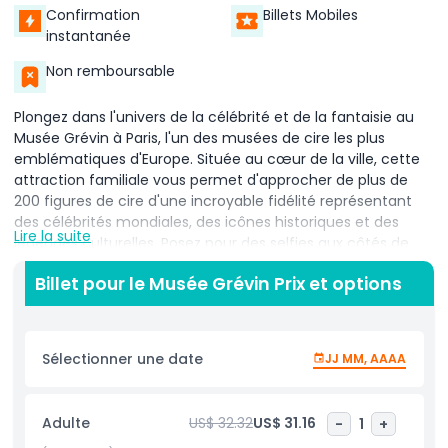
Confirmation
Billets Mobiles
instantanée
Non remboursable
Plongez dans l'univers de la célébrité et de la fantaisie au
Musée Grévin à Paris, l'un des musées de cire les plus
emblématiques d'Europe. Située au cœur de la ville, cette
attraction familiale vous permet d'approcher de plus de
200 figures de cire d'une incroyable fidélité représentant
des célébrités mondiales, des icônes historiques et des
Lire la suite
légendes culturelles. Posez pour des selfies aux côtés de
stars comme Lady Gaga, Brad Pitt ou Bruce Willis, ou
Billet pour le Musée Grévin Prix et options
placez-vous près de légendes du sport et de musiciens
appréciés. Chaque statue de cire est réalisée avec un souci
du détail impressionnant, offrant une opportunité photo
interactive et mémorable. Au-delà des rencontres avec
Sélectionner une date
JJ MM, AAAA
des stars, explorez des scènes fascinantes de l'histoire
française, mettant en scène rois, révolutionnaires et
moments clés qui ont façonné la nation. L'un des points
Adulte
US$ 32.32
US$ 31.16
-
1
+
forts du musée est le spectacle lumineux Kaleidoscope,