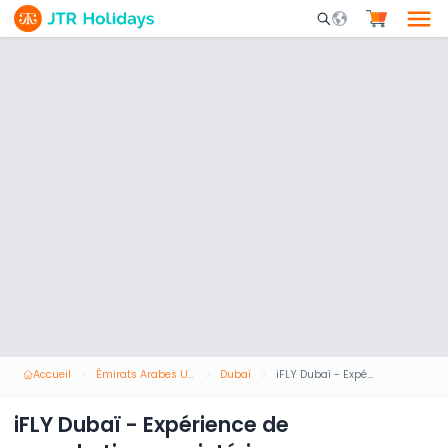
Mobile Search Opene
Accueil
Émirats Arabes Unis
Dubaï
iFLY Dubaï - Expérience de parachutisme en intérieur
iFLY Dubaï - Expérience de