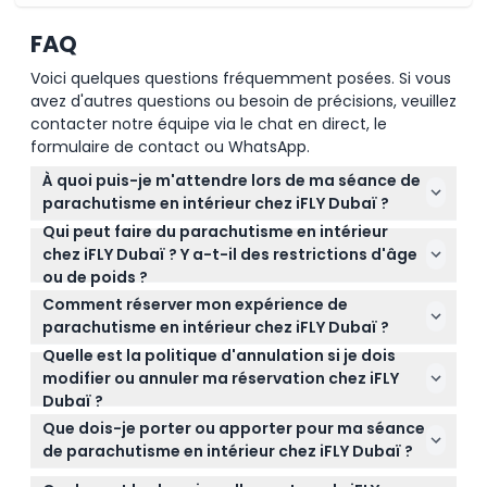
FAQ
Voici quelques questions fréquemment posées. Si vous
avez d'autres questions ou besoin de précisions, veuillez
contacter notre équipe via le chat en direct, le
formulaire de contact ou WhatsApp.
À quoi puis-je m'attendre lors de ma séance de
parachutisme en intérieur chez iFLY Dubaï ?
Qui peut faire du parachutisme en intérieur
Vous commencerez par une séance de formation,
chez iFLY Dubaï ? Y a-t-il des restrictions d'âge
puis profiterez de deux vols exaltants à l'intérieur du
ou de poids ?
tunnel de vent vertical, guidé par un instructeur
Le parachutisme en intérieur est ouvert à toute
personnel. L'équipement de vol et un certificat de
Comment réserver mon expérience de
personne âgée de 3 ans et plus, bien que les
vol sont inclus pour rendre votre expérience sûre et
parachutisme en intérieur chez iFLY Dubaï ?
enfants plus jeunes doivent pouvoir porter un
mémorable.
Quelle est la politique d'annulation si je dois
La réservation est facile et se fait entièrement en
casque confortablement. Des limites de poids
modifier ou annuler ma réservation chez iFLY
ligne via ce site. Il suffit de sélectionner votre date
s'appliquent : moins de 105 kg si vous mesurez
Dubaï ?
et heure préférées, vérifier la disponibilité, et
moins de 180 cm, ou moins de 115 kg si vous êtes
Annulez au moins 48 heures avant votre séance
sécuriser votre place en quelques clics.
Que dois-je porter ou apporter pour ma séance
plus grand ; contactez iFLY si vous dépassez ces
pour un remboursement complet (moins un petit
de parachutisme en intérieur chez iFLY Dubaï ?
limites.
frais de traitement). Une annulation 24 heures
Portez des vêtements confortables comme des