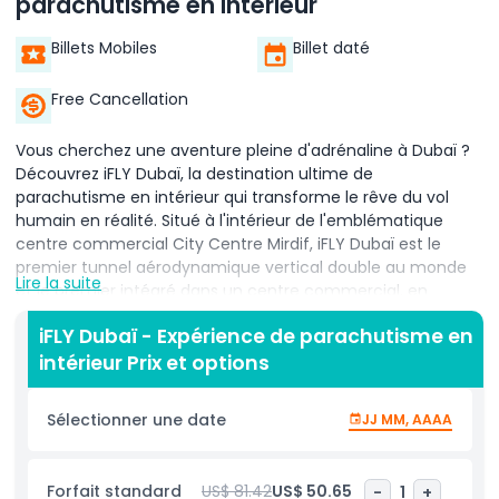
parachutisme en intérieur
Billets Mobiles
Billet daté
Free Cancellation
Vous cherchez une aventure pleine d'adrénaline à Dubaï ?
Découvrez iFLY Dubaï, la destination ultime de
parachutisme en intérieur qui transforme le rêve du vol
humain en réalité. Situé à l'intérieur de l'emblématique
centre commercial City Centre Mirdif, iFLY Dubaï est le
premier tunnel aérodynamique vertical double au monde
Lire la suite
et le premier intégré dans un centre commercial, en
faisant une expérience véritablement unique. Envolez-vous
iFLY Dubaï - Expérience de parachutisme en
jusqu'à quatre mètres de hauteur dans un tunnel en verre
intérieur Prix et options
acrylique de 10 mètres de haut, guidé par des instructeurs
experts qui assurent votre sécurité et votre plaisir. Que
vous soyez novice ou parachutiste expérimenté, la
Sélectionner une date
JJ MM, AAAA
technologie brevetée de pointe d'iFLY offre une expérience
de vol contrôlée et exaltante. Le tunnel est entièrement
climatisé, vous gardant au frais pendant que vous défiez la
Forfait standard
US$ 81.42
US$ 50.65
-
1
+