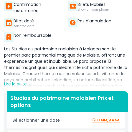
Confirmation
Billets Mobiles
show on your phone
instantanée
Billet daté
Pas d'annulation
selected date
Non remboursable
Les Studios du patrimoine malaisien à Malacca sont le
premier parc patrimonial magique de Malaisie, offrant une
expérience unique et inoubliable. Le parc propose 13
thèmes magnifiques qui célèbrent le riche patrimoine de la
Malaisie. Chaque thème met en valeur les arts vibrants du
pays, son architecture splendide, sa nature diversifiée, sa
Lire la suite
culture fascinante, son histoire profonde et ses légendes
méconnues. Au fil de votre exploration, vous aurez
Studios du patrimoine malaisien Prix et
l'impression de pénétrer dans un monde magique rempli
options
d'histoires et de traditions envoûtantes. Contrairement aux
musées traditionnels, les Studios du patrimoine malaisien
permettent aux visiteurs d'apprendre grâce à des
Sélectionner une date
JJ MM, AAAA
expériences passionnantes et immersives. Parcourez des
zones magnifiquement conçues qui donnent vie au