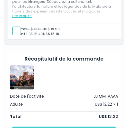
pour les étrangers. Découvrez la culture, l'art,
l'architecture, la nature et les légendes de la Malaisie à
travers des expériences interactives et magiques.
À savoir
Lire la suite
Inclus
Visitez les Studios du patrimoine malaisien avec un
billet pour les étrangers.
Emplacement
Adulte:
US$ 19.80
US$ 19.56
Découvrez la culture, l'art, l'architecture et les
Enfant:
US$ 15.40
US$ 15.16
légendes grâce à des activités interactives et
ludiques.
Comment échanger
Récapitulatif de la commande
Politique d'annulation
Date de l'activité
JJ MM, AAAA
Adulte
US$ 12.22 × 1
Total
US$ 12.22