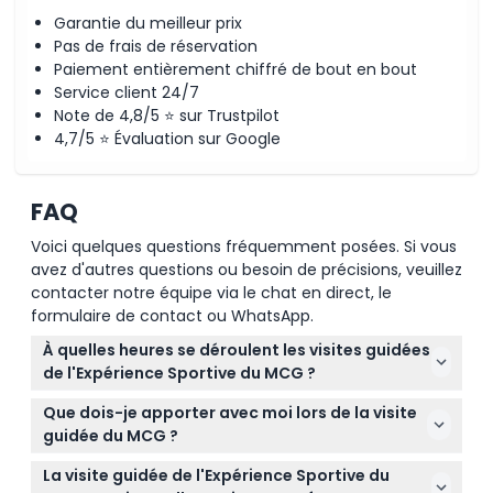
Garantie du meilleur prix
Pas de frais de réservation
Paiement entièrement chiffré de bout en bout
Service client 24/7
Note de 4,8/5 ⭐ sur Trustpilot
4,7/5 ⭐ Évaluation sur Google
FAQ
Voici quelques questions fréquemment posées. Si vous
avez d'autres questions ou besoin de précisions, veuillez
contacter notre équipe via le chat en direct, le
formulaire de contact ou WhatsApp.
À quelles heures se déroulent les visites guidées
de l'Expérience Sportive du MCG ?
Les visites sont disponibles tous les jours de 10h00 à
Que dois-je apporter avec moi lors de la visite
15h00, la dernière visite débutant deux heures
guidée du MCG ?
avant la fermeture (sous réserve de modifications
Portez des chaussures confortables pour marcher,
– veuillez confirmer au moment de la réservation).
La visite guidée de l'Expérience Sportive du
de la crème solaire (fournie par l'opérateur), ainsi