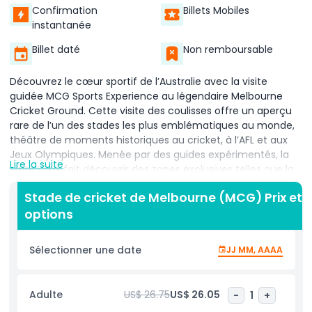
Confirmation
Billets Mobiles
instantanée
Billet daté
Non remboursable
Découvrez le cœur sportif de l’Australie avec la visite
guidée MCG Sports Experience au légendaire Melbourne
Cricket Ground. Cette visite des coulisses offre un aperçu
rare de l’un des stades les plus emblématiques au monde,
théâtre de moments historiques au cricket, à l’AFL et aux
Jeux Olympiques. Menée par des guides expérimentés, la
Lire la suite
visite vous fait découvrir des zones exclusives telles que la
MCC Long Room, les vestiaires des joueurs, le centre
Stade de cricket de Melbourne (MCG) Prix et
médias, et vous permet même de marcher à côté du
options
gazon sacré. Apprenez-en plus sur les plus de 170 ans
d’histoire du MCG et son rôle essentiel dans la riche culture
sportive de Melbourne. Située au cœur du quartier sportif
Sélectionner une date
JJ MM, AAAA
de la ville, cette expérience immersive est parfaite pour les
fans de cricket, les passionnés de sport et les visiteurs
internationaux. Que vous soyez intéressé par le football
Adulte
US$ 26.75
US$ 26.05
-
1
+
australien, les Ashes ou les Jeux Olympiques de 1956, la