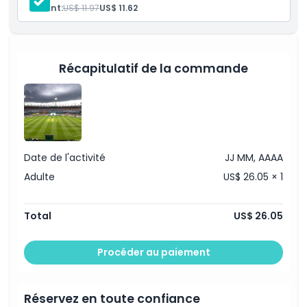
Heures d'ouverture
Billet d'entrée
Enfant:
US$ 11.97
US$ 11.62
Visite guidée
Choses à savoir
À savoir
Lieu de rendez-vous : Porte 3, MCG, Parc Yarra, 3002,
Melbourne Est
Veuillez arriver 10 minutes avant le départ
Récapitulatif de la commande
Les retardataires ou absents ne sont pas éligibles à
Emplacement
un remboursement
Durée : Environ 75 minutes
Comment s'y rendre
Politique d'annulation
Date de l'activité
JJ MM, AAAA
Adulte
US$ 26.05 × 1
Total
US$ 26.05
Procéder au paiement
Réservez en toute confiance