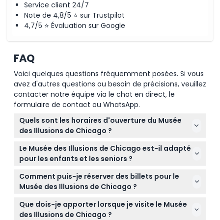
Service client 24/7
Note de 4,8/5 ⭐ sur Trustpilot
4,7/5 ⭐ Évaluation sur Google
FAQ
Voici quelques questions fréquemment posées. Si vous
avez d'autres questions ou besoin de précisions, veuillez
contacter notre équipe via le chat en direct, le
formulaire de contact ou WhatsApp.
Quels sont les horaires d'ouverture du Musée
des Illusions de Chicago ?
Le musée est ouvert du dimanche au jeudi de 10h à
Le Musée des Illusions de Chicago est-il adapté
20h, et du vendredi au samedi de 10h à 21h (sous
pour les enfants et les seniors ?
réserve de modifications — veuillez confirmer au
Oui, le musée accueille les visiteurs de tous âges, y
moment de la réservation).
Comment puis-je réserver des billets pour le
compris les enfants à partir de 5 ans, les adultes et
Musée des Illusions de Chicago ?
les seniors. Les enfants de 0 à 4 ans entrent
Vous pouvez facilement réserver vos billets en ligne
gratuitement.
Que dois-je apporter lorsque je visite le Musée
ici même sur ce site en sélectionnant votre date et
des Illusions de Chicago ?