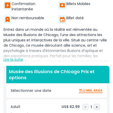
Confirmation
Billets Mobiles
instantanée
Non remboursable
Billet daté
Entrez dans un monde où la réalité est réinventée au
Musée des Illusions de Chicago, l'une des attractions les
plus uniques et interactives de la ville. Situé au centre-ville
de Chicago, ce musée déroutant allie science, art et
psychologie à travers d'étonnantes illusions d'optique et
des expositions pratiques. Parfait pour les familles, les
Lire la suite
touristes et les esprits curieux de tous âges, le musée invite
les visiteurs à explorer des salles basées sur l'illusion
Musée des Illusions de Chicago Prix et
conçues pour émerveiller, divertir et instruire. Vivez la
options
Chambre inclinée qui défie la gravité, rapetissez ou
grandissez dans la Chambre Ames, et perdez-vous dans la
fascinante Chambre infinie. Marchez sur les murs, flottez
Sélectionner une date
JJ MM, AAAA
dans les airs ou mettez vos sens à l'épreuve dans des
installations qui remettent en question la perception et
dévoilent les astuces du cerveau. Le musée met aussi
Adult
US$ 42.99
-
1
+
l'accent sur l'apprentissage interactif, offrant des