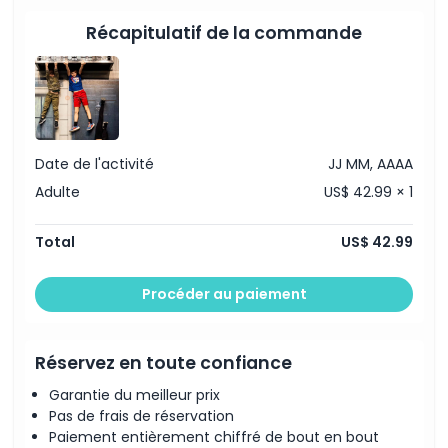
De nombreuses occasions de prendre des photos
Heures d'ouverture
dans tout le musée
Récapitulatif de la commande
À savoir
Emplacement
Date de l'activité
JJ MM, AAAA
Adulte
US$ 42.99 × 1
Comment échanger
Total
US$ 42.99
Politique d'annulation
Procéder au paiement
Réservez en toute confiance
Garantie du meilleur prix
Pas de frais de réservation
Paiement entièrement chiffré de bout en bout