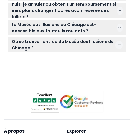
heure préférées lors du processus de réservation.
Puis-je annuler ou obtenir un remboursement si
Apportez votre appareil photo ou smartphone pour
mes plans changent après avoir réservé des
prendre des photos amusantes, et vos effets
billets ?
personnels peuvent être rangés dans le vestiaire
Les billets pour le Musée des Illusions de Chicago ne
disponible au musée.
Le Musée des Illusions de Chicago est-il
sont pas remboursables et ne peuvent pas être
accessible aux fauteuils roulants ?
annulés, veuillez donc être sûr avant de réserver.
Oui, le musée est entièrement accessible aux
Où se trouve l'entrée du Musée des Illusions de
fauteuils roulants pour garantir une excellente
Chicago ?
expérience à tous.
L'entrée se trouve du côté de la rue Wabash, avec
la sortie sur la rue Washington au 25 E. Washington
Street, Chicago, IL.
À propos
Explorer