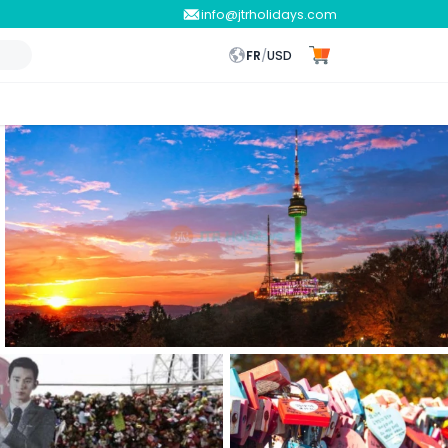
info@jtrholidays.com
FR
/
USD