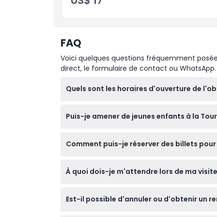
US$ 17
Emplacement
FAQ
Comment s'y rendre
Voici quelques questions fréquemment posées. 
direct, le formulaire de contact ou WhatsApp.
Comment échanger
Quels sont les horaires d'ouverture de l'ob
Politique d'annulation
L'observatoire est ouvert de 10h00 à 22h30 
Puis-je amener de jeunes enfants à la Tour
fermeture (sujet à changement — veuillez 
Oui, les enfants âgés de 0 à 2 ans peuven
Comment puis-je réserver des billets pour 
d'âge.
Vous pouvez facilement réserver vos billets 
À quoi dois-je m'attendre lors de ma visite
préférées.
Vous prendrez un ascenseur rapide jusqu'à 
Est-il possible d'annuler ou d'obtenir un r
Séoul, et aurez des options pour manger ou 
Les billets pour la Tour N Séoul ne sont ni r