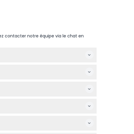
ez contacter notre équipe via le chat en
vec une dernière entrée 30 minutes avant la
mpagner qu'un seul enfant de ce groupe
ite pour garantir votre date et heure
de vues panoramiques époustouflantes sur
ant de réserver.