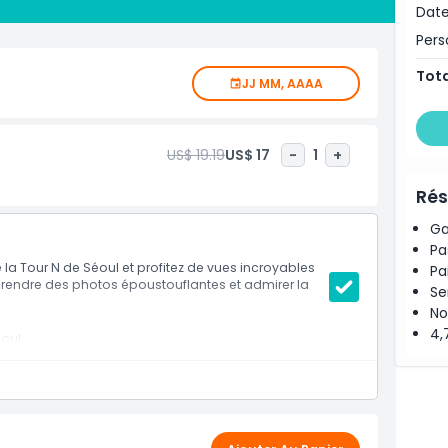
Date
it pour le tourisme, mais aussi un monument célèbre où
Per
e. Que vous visitiez de jour ou de nuit, la Tour N de
Tota
ure la beauté et le charme de Séoul.
JJ MM, AAAA
US$ 19.19
US$ 17
-
1
+
Rés
Ga
Pa
e la Tour N de Séoul et profitez de vues incroyables
Pa
 prendre des photos époustouflantes et admirer la
Se
No
4,
éoul
ulaires d'un passeport coréen.