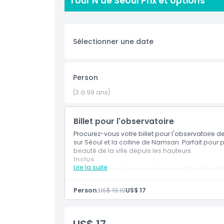
Tour N de Séoul Prix et options
La tour n'est pas seulement un excellent endro
les visiteurs peuvent en apprendre sur son histoir
Séoul offre une expérience mémorable qui capt
Sélectionner une date
Points forts
Person
(3 à 99 ans)
Inclus
Billet pour l'observatoire
Politique enfant/adulte
Procurez-vous votre billet pour l'observatoire d
sur Séoul et la colline de Namsan. Parfait pour
beauté de la ville depuis les hauteurs.
Exclus
Inclus
Lire la suite
1 billet pour l'observatoire de la Tour N de S
Frais d'ascenseur pour la Tour N de Séoul
Heures d'ouverture
1 Yakgwa (pâtisserie coréenne au miel).
Person:
US$ 19.19
US$ 17
À savoir
Cette offre n'est pas disponible pour les tit
À savoir