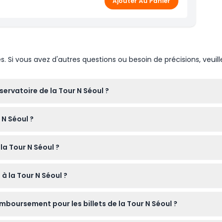
Ajouter Au Panier
Si vous avez d'autres questions ou besoin de précisions, veuill
servatoire de la Tour N Séoul ?
en semaine et de 10h00 à 23h00 les week-ends et jours fériés, a
 N Séoul ?
confirmer au moment de la réservation).
t entrer gratuitement, mais chaque adulte payant ne peut acco
la Tour N Séoul ?
pour l'observatoire de la Tour N Séoul en ligne ici même sur ce s
 à la Tour N Séoul ?
près de 500 mètres au-dessus du niveau de la mer, profiterez 
emboursement pour les billets de la Tour N Séoul ?
faire du shopping dans la tour.
emboursables ni annulables, veuillez donc être sûr de vos plans av