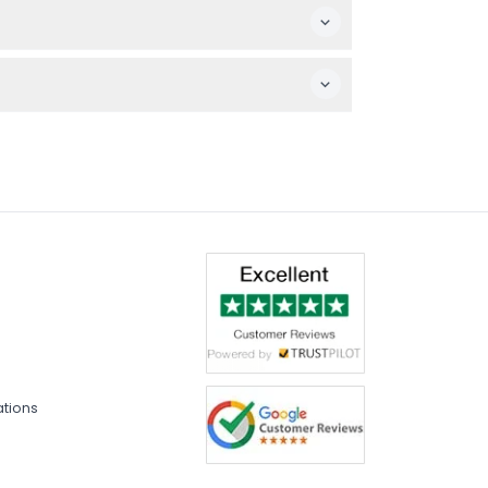
ous à un temps variable, surtout si vous
ure respectives, où vous pouvez déguster de
rvation).
ations