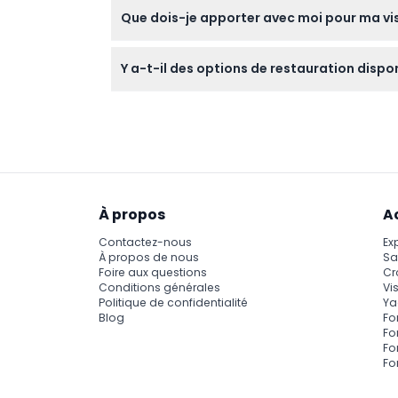
Que dois-je apporter avec moi pour ma visi
Apportez une pièce d'identité valide si néces
Y a-t-il des options de restauration dispon
comptez profiter des vues extérieures.
Oui, il y a plusieurs restaurants comme n.G
la nourriture avec des vues panoramiques (
À propos
A
Contactez-nous
Ex
À propos de nous
Sa
Foire aux questions
Cr
Conditions générales
Vis
Politique de confidentialité
Ya
Blog
Fo
Fo
Fo
Fo