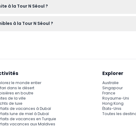
te à la Tour N Séoul ?
saire, votre e-billet si vous avez réservé en ligne, et préparez-v
ibles à la Tour N Séoul ?
RILL et HANCOOK offrant des repas durant leurs heures d'ouvert
sujet à changement — veuillez confirmer au moment de la rése
ctivités
Explorer
plorez le monde entier
Australie
fari dans le désert
Singapour
oisières en boutre
France
ites de la ville
Royaume-Uni
chts de luxe
Hong Kong
rfaits de vacances à Dubaï
États-Unis
rfaits lune de miel à Dubaï
Toutes les destin
rfaits de vacances en Turquie
rfaits vacances aux Maldives