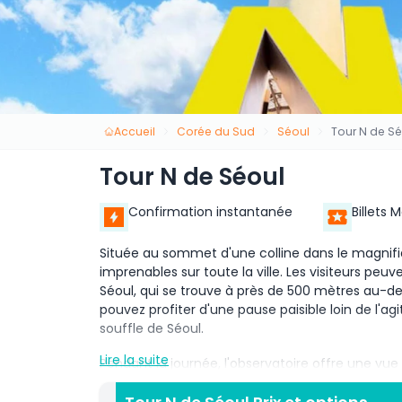
Accueil
Corée du Sud
Séoul
Tour N de S
Tour N de Séoul
Confirmation instantanée
Billets 
Située au sommet d'une colline dans le magnifi
imprenables sur toute la ville. Les visiteurs pe
Séoul, qui se trouve à près de 500 mètres au-de
pouvez profiter d'une pause paisible loin de l'agi
souffle de Séoul.
Lire la suite
Pendant la journée, l'observatoire offre une vue d
le paysage se transforme en un spectacle magique
des étoiles. C'est une occasion unique de voir