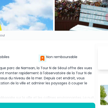
éoul
Mobiles
Non remboursable
que parc de Namsan, la Tour N de Séoul offre des vues
uvent monter rapidement à l'observatoire de la Tour N de
ssus du niveau de la mer. Depuis cet endroit, vous
tation de la ville et admirer les paysages à couper le
égagée sur la ville et les collines environnantes. La nuit,
 alors que les lumières de la ville scintillent aux côtés
 Séoul sous une perspective complètement différente.