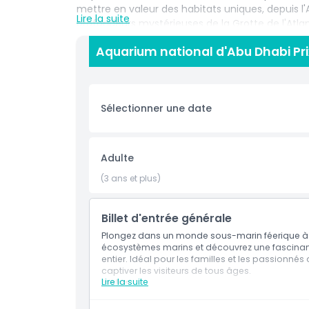
mettre en valeur des habitats uniques, depuis l'A
Lire la suite
profondeurs mystérieuses de la Grotte de l'Atla
expositions interactives et des expériences im
Aquarium national d'Abu Dhabi Pri
de verre et des rencontres avec des raies, en fon
et les passionnés de la mer. L'aquarium joue ég
l'éducation, en partenariat avec l'Agence de l'
secours et de réhabilitation de la faune. Avec s
Sélectionner une date
d'apprentissage pratiques, l'Aquarium national d
nature et à découvrir l'importance de protéger 
l'éducation ou une escapade paisible sous les
expérience vraiment inoubliable.
Adulte
(3 ans et plus)
Points forts
Billet d'entrée générale
Plongez dans un monde sous-marin féerique à l
Inclus
écosystèmes marins et découvrez une fascinan
entier. Idéal pour les familles et les passionné
captiver les visiteurs de tous âges.
Politique enfant/adulte
Lire la suite
Inclus
Plongez dans un monde sous-marin féerique
Explorez divers écosystèmes marins et ren