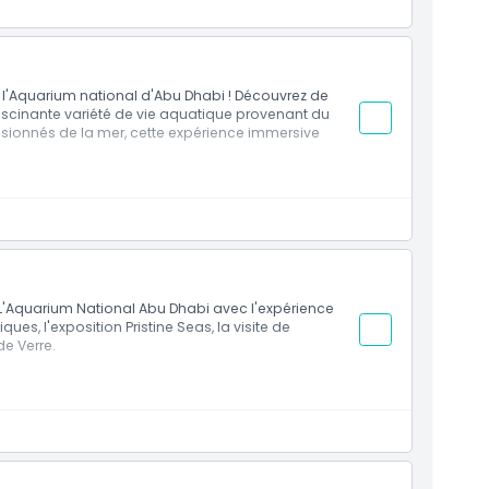
 la mer de tous âges.
'Aquarium national d'Abu Dhabi ! Découvrez de
ascinante variété de vie aquatique provenant du
assionnés de la mer, cette expérience immersive
 à l'Aquarium national d'Abu Dhabi.
contrez des espèces aquatiques du monde entier.
 la mer de tous âges.
 L'Aquarium National Abu Dhabi avec l'expérience
s, l'exposition Pristine Seas, la visite de
de Verre.
Thématiques
as