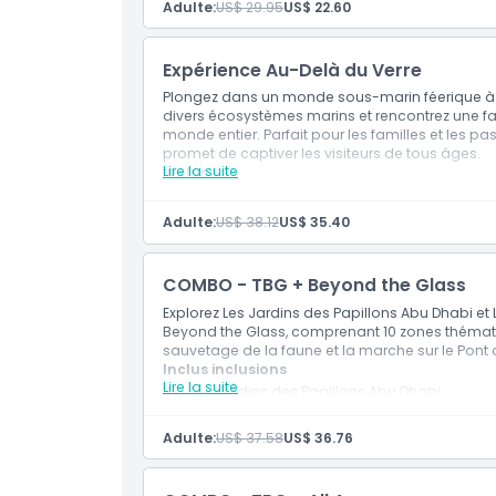
Adulte:
US$ 29.95
US$ 22.60
Heures d'ouverture
Idéal pour les familles et les passionnés de
Expérience Au-Delà du Verre
À savoir
Plongez dans un monde sous-marin féerique à l
divers écosystèmes marins et rencontrez une f
monde entier. Parfait pour les familles et les p
Emplacement
promet de captiver les visiteurs de tous âges.
Lire la suite
Inclus
Plongez dans un monde sous-marin féerique
Code vestimentaire
Explorez divers écosystèmes marins et ren
Adulte:
US$ 38.12
US$ 35.40
Idéal pour les familles et les passionnés de
Conditions
COMBO - TBG + Beyond the Glass
Explorez Les Jardins des Papillons Abu Dhabi et
Politique d'annulation
Beyond the Glass, comprenant 10 zones thématique
sauvetage de la faune et la marche sur le Pont 
Inclus inclusions
Lire la suite
Les Jardins des Papillons Abu Dhabi
L'Aquarium National Abu Dhabi – 10 Zones 
Exposition National Geographic Pristine Se
Adulte:
US$ 37.58
US$ 36.76
Visite de Sauvetage de la Faune
Promenade sur le Pont de Verre