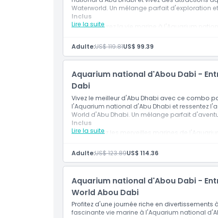
Waterworld. Un mélange parfait d'exploration et 
Inclus
Lire la suite
Découvrez la vie marine à l'Aquarium nation
Profitez d'attractions aquatiques palpitan
Un mélange d'exploration et d'excitation po
Adulte:
US$ 119.81
US$ 99.39
Aquarium national d'Abou Dabi - Entr
Dabi
Vivez le meilleur d'Abu Dhabi avec ce combo pa
l'Aquarium national d'Abu Dhabi et ressentez l'a
World d'Abu Dhabi. Un mélange parfait d'aventu
Inclus
Lire la suite
Explorez les merveilles marines de l'Aquari
Vivez des attractions à grande vitesse au Fe
Un mélange d'aventure et de découverte po
Adulte:
US$ 123.89
US$ 114.36
Aquarium national d'Abou Dabi - Entr
World Abou Dabi
Profitez d'une journée riche en divertissements
fascinante vie marine à l'Aquarium national d'A