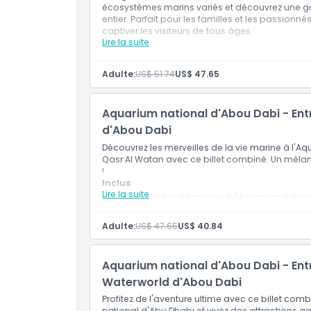
écosystèmes marins variés et découvrez une
entier. Parfait pour les familles et les passion
captiver les visiteurs de tous âges.
Lire la suite
Inclus
Plongez dans un monde sous-marin merveill
Explorez des écosystèmes marins variés e
Adulte:
US$ 51.74
US$ 47.65
entier.
Idéal pour les familles et les passionnés de
Aquarium national d'Abou Dabi - Entr
d'Abou Dabi
Découvrez les merveilles de la vie marine à l'A
Qasr Al Watan avec ce billet combiné. Un mélang
!
Inclus
Lire la suite
Découvrez la vie marine à l'Aquarium natio
Visitez le Qasr Al Watan et découvrez la beau
Un mélange parfait de nature et de culture e
Adulte:
US$ 47.65
US$ 40.84
Aquarium national d'Abou Dabi - Entr
Waterworld d'Abou Dabi
Profitez de l'aventure ultime avec ce billet com
national d'Abu Dhabi et vivez des attractions 