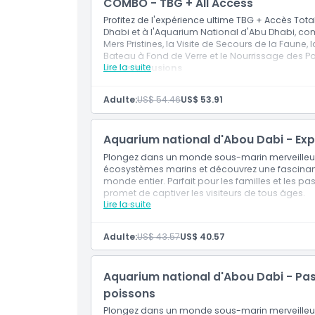
COMBO - TBG + All Access
Profitez de l'expérience ultime TBG + Accès Tota
Dhabi et à l'Aquarium National d'Abu Dhabi, co
Mers Pristines, la Visite de Secours de la Faune,
Bateau à Fond de Verre et le Nourrissage des P
Lire la suite
Inclus inclusions
L'Aquarium National d'Abou Dabi – 10 Zone
Exposition National Geographic Pristine Se
Adulte:
US$ 54.46
US$ 53.91
Visite de Sauvetage de la Faune
Promenade sur le Pont de Verre
Tour en Bateau à Fond de Verre
Aquarium national d'Abou Dabi - Exp
Nourrissage des Poissons
Plongez dans un monde sous-marin merveilleux à
écosystèmes marins et découvrez une fascinan
monde entier. Parfait pour les familles et les p
promet de captiver les visiteurs de tous âges.
Lire la suite
Inclus
Plongez dans un monde sous-marin merveill
Explorez divers écosystèmes marins et déco
Adulte:
US$ 43.57
US$ 40.57
aquatiques venues du monde entier.
Idéal pour les familles et les passionnés de
Aquarium national d'Abou Dabi - Pa
poissons
Plongez dans un monde sous-marin merveilleux 