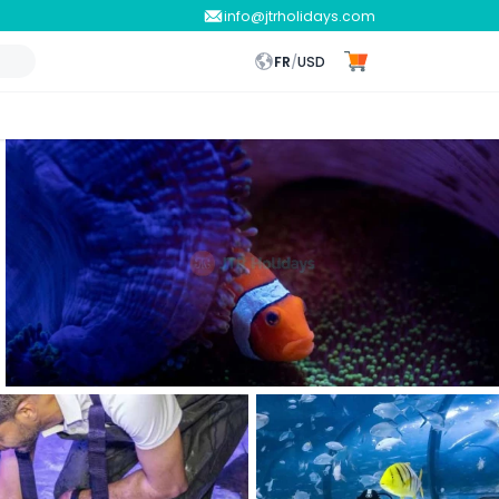
info@jtrholidays.com
FR
/
USD