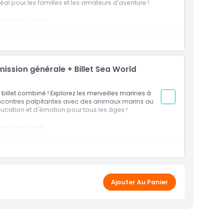
l pour les familles et les amateurs d'aventure !
nal d'Abou Dabi.
 et vous divertir.
venture.
ission générale + Billet Sea World
illet combiné ! Explorez les merveilles marines à
encontres palpitantes avec des animaux marins au
cation et d'émotion pour tous les âges !
al d'Abu Dhabi.
arins au SeaWorld d'Abu Dhabi.
tous les âges.
Ajouter Au Panier