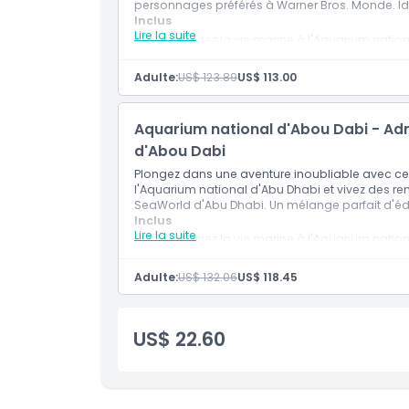
personnages préférés à Warner Bros. Monde. Idéa
Inclus
Lire la suite
Découvrez la vie marine à l'Aquarium natio
Visitez Warner Bros. Monde pour vous amuser
Parfait pour les familles et les amateurs d'a
Adulte:
US$ 123.89
US$ 113.00
Aquarium national d'Abou Dabi - Adm
d'Abou Dabi
Plongez dans une aventure inoubliable avec ce b
l'Aquarium national d'Abu Dhabi et vivez des r
SeaWorld d'Abu Dhabi. Un mélange parfait d'édu
Inclus
Lire la suite
Découvrez la vie marine à l'Aquarium nation
Profitez de rencontres avec des animaux m
Un mélange d'éducation et d'émotion pour 
Adulte:
US$ 132.06
US$ 118.45
US$ 22.60