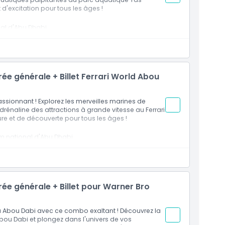
d'excitation pour tous les âges !
al d'Abu Dhabi.
tes au parc aquatique Yas Waterworld.
ur tous les âges.
ée générale + Billet Ferrari World Abou
ssionnant ! Explorez les merveilles marines de
drénaline des attractions à grande vitesse au Ferrari
re et de découverte pour tous les âges !
um national d'Abu Dhabi.
rrari World d'Abu Dhabi.
ur tous les âges.
ée générale + Billet pour Warner Bro
 à Abou Dabi avec ce combo exaltant ! Découvrez la
bou Dabi et plongez dans l'univers de vos