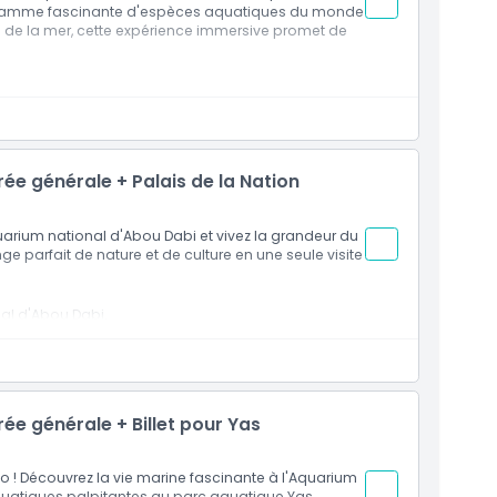
 gamme fascinante d'espèces aquatiques du monde
nés de la mer, cette expérience immersive promet de
eux à l'Aquarium national d'Abu Dhabi.
t découvrez des espèces aquatiques du monde
 la mer de tous âges.
ée générale + Palais de la Nation
quarium national d'Abou Dabi et vivez la grandeur du
e parfait de nature et de culture en une seule visite
nal d'Abou Dabi.
té culturelle et architecturale.
n une seule visite.
ée générale + Billet pour Yas
bo ! Découvrez la vie marine fascinante à l'Aquarium
aquatiques palpitantes au parc aquatique Yas