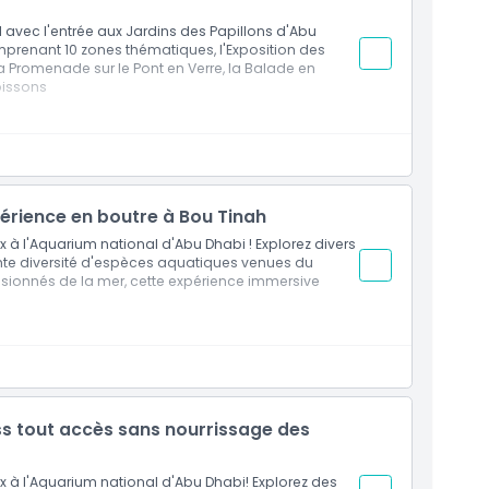
l avec l'entrée aux Jardins des Papillons d'Abu
mprenant 10 zones thématiques, l'Exposition des
 la Promenade sur le Pont en Verre, la Balade en
oissons
s Thématiques
as
érience en boutre à Bou Tinah
 l'Aquarium national d'Abu Dhabi ! Explorez divers
te diversité d'espèces aquatiques venues du
assionnés de la mer, cette expérience immersive
eux à l'Aquarium national d'Abu Dhabi.
uvrez une fascinante diversité d'espèces
 la mer de tous âges.
ss tout accès sans nourrissage des
à l'Aquarium national d'Abu Dhabi! Explorez des