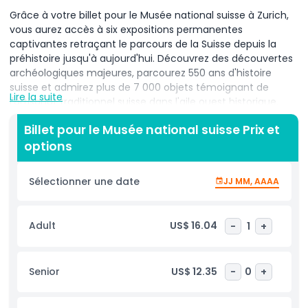
Grâce à votre billet pour le Musée national suisse à Zurich,
vous aurez accès à six expositions permanentes
captivantes retraçant le parcours de la Suisse depuis la
préhistoire jusqu'à aujourd'hui. Découvrez des découvertes
archéologiques majeures, parcourez 550 ans d'histoire
suisse et admirez plus de 7 000 objets témoignant de
Lire la suite
l'artisanat traditionnel suisse dans l'aile ouest historique.
L'exposition Tapis volant offre une expérience ludique et
Billet pour le Musée national suisse Prix et
éducative pour les enfants à partir de 5 ans, explorant des
options
thèmes passionnants tels que l'Orient, la navigation et les
chemins de fer. Idées Suisse examine les idéaux
fondamentaux de la nation, tandis que Simplement Zurich
Sélectionner une date
JJ MM, AAAA
révèle la riche histoire de la ville et du canton. En plus de
ses expositions permanentes, le musée propose
régulièrement des expositions temporaires qui offrent de
Adult
US$ 16.04
-
1
+
nouvelles perspectives sur l'art, la culture et la société
suisses. Avec des installations interactives et multimédias,
ainsi que des kits de découverte et des livrets-jeux pour les
Senior
US$ 12.35
-
0
+
plus jeunes, le musée offre une expérience ludique et
immersive pour toute la famille.