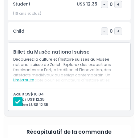
Student
US$ 12.35
-
0
+
Points forts
(16 ans et plus)
Inclus
Child
-
0
+
Politique enfant/adulte
Billet du Musée national suisse
Découvrez la culture et l'histoire suisses au Musée
Exclus
national suisse de Zurich. Explorez des expositions
fascinantes sur l'art, la tradition et l'innovation, des
artefacts médiévaux au design contemporain. Un
Lire la suite
incontournable pour les amateurs d'histoire et les
Non adapté pour
voyageurs curieux.
Adult:
US$ 16.04
Senior:
US$ 12.35
Heures d'ouverture
Student:
US$ 12.35
À savoir
Récapitulatif de la commande
Emplacement