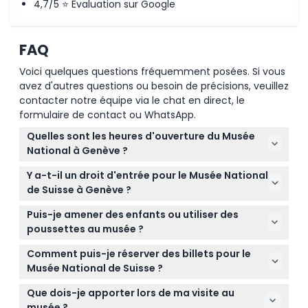
4,7/5 ⭐ Évaluation sur Google
FAQ
Voici quelques questions fréquemment posées. Si vous
avez d'autres questions ou besoin de précisions, veuillez
contacter notre équipe via le chat en direct, le
formulaire de contact ou WhatsApp.
Quelles sont les heures d'ouverture du Musée
National à Genève ?
Le musée est ouvert du mardi au dimanche de
Y a-t-il un droit d'entrée pour le Musée National
10h00 à 17h00 et fermé le lundi. Les horaires de la
de Suisse à Genève ?
bibliothèque diffèrent, veuillez donc les vérifier si
L'entrée aux expositions permanentes est gratuite,
vous prévoyez également une visite (sujet à
Puis-je amener des enfants ou utiliser des
mais les expositions temporaires coûtent 12 CHF
modification — merci de confirmer au moment de
poussettes au musée ?
pour les adultes. Des réductions s'appliquent pour
la réservation).
Les enfants de 0 à 15 ans entrent gratuitement,
les retraités, étudiants et groupes, et les visiteurs de
Comment puis-je réserver des billets pour le
mais cette activité n'est pas adaptée aux
moins de 25 ans peuvent entrer gratuitement.
Musée National de Suisse ?
poussettes, donc prévoyez en conséquence.
Vous pouvez réserver des billets en ligne
Que dois-je apporter lors de ma visite au
directement sur ce site pour les expositions
musée ?