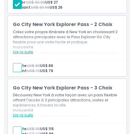
Plantes Natives
Sénior:
US$ 30.98
US$ 27
Visite en tramway du NYBG
Étudiant:
US$ 30.98
US$ 26
Politique enfant/adulte
Accès à plus de 50 jardins et collections
Accès à la Forêt de la Famille Thain, une forêt
ancienne de 20 hectares
Go City New York Explorer Pass - 2 Choix
Exclus
Créez votre propre itinéraire à New York en choisissant 2
attractions principales avec le Pass Explorer Go City
flexible pour une visite facile et pratique.
Heures d'ouverture
Inclusivité
Lire la suite
Accès à 2 attractions ou expériences de votre choix
Entrée aux sites touristiques et activités populaires de
À savoir
New York
Adulte:
US$ 89
US$ 86
Guide numérique avec informations sur les
Enfant:
US$ 79
US$ 76
attractions
Emplacement
Réductions et offres spéciales dans des attractions
sélectionnées
Go City New York Explorer Pass - 3 Choix
Valable 30 jours à partir de la première utilisation
Comment s'y rendre
Découvrez New York à votre façon avec un pass flexible
offrant l'accès à 3 principales attractions, visites et
expériences à travers la ville.
Inclusivité
Comment échanger
Lire la suite
Accès à 3 attractions ou expériences
Entrée aux principales attractions et activités de New
York
Politique d'annulation
Adulte:
US$ 119
US$ 115
Guide numérique inclus
Enfant:
US$ 99
US$ 96