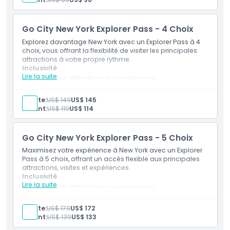
Réductions dans les lieux participants
Valable 30 jours après la première visite d'une
attraction
Go City New York Explorer Pass - 4 Choix
Explorez davantage New York avec un Explorer Pass à 4
choix, vous offrant la flexibilité de visiter les principales
attractions à votre propre rythme.
Inclusivité
Lire la suite
Accès à 4 attractions ou expériences
Entrée aux attractions touristiques et visites
populaires
Adulte:
US$ 149
US$ 145
Guide touristique numérique inclus
Enfant:
US$ 119
US$ 114
Réductions et offres exclusives
Valable pendant 30 jours consécutifs à partir de la
première utilisation
Go City New York Explorer Pass - 5 Choix
Maximisez votre expérience à New York avec un Explorer
Pass à 5 choix, offrant un accès flexible aux principales
attractions, visites et expériences.
Inclusivité
Lire la suite
Accès à 5 attractions ou expériences
Entrée à un large éventail d’activités et de sites
emblématiques de New York
Adulte:
US$ 179
US$ 172
Guide numérique pour une planification facile
Enfant:
US$ 139
US$ 133
Réductions et offres dans certaines attractions