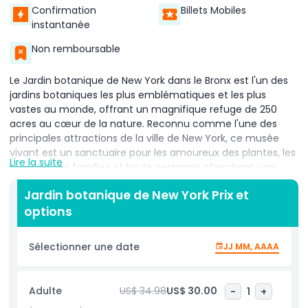
Confirmation
Billets Mobiles
instantanée
Non remboursable
Le Jardin botanique de New York dans le Bronx est l'un des
jardins botaniques les plus emblématiques et les plus
vastes au monde, offrant un magnifique refuge de 250
acres au cœur de la nature. Reconnu comme l'une des
principales attractions de la ville de New York, ce musée
vivant est un sanctuaire pour les amoureux des plantes, les
Lire la suite
touristes, les familles et toute personne cherchant une
escapade paisible loin du rythme effréné de la ville. Les
Jardin botanique de New York Prix et
visiteurs peuvent explorer une collection diversifiée de
options
jardins thématiques et de paysages aménagés, y compris
la superbe Roseraie Peggy Rockefeller, qui compte plus de 2
700 variétés de roses, les sereins Jardins aquatiques et le
Sélectionner une date
JJ MM, AAAA
charmant Jardin de rocaille. Un point fort pour les amateurs
de nature est le Jardin de plantes indigènes, qui abrite près
de 100 000 arbres, fougères, arbustes et herbes indigènes,
Adulte
US$ 34.98
US$ 30.00
-
1
+
ainsi que l'une des dernières forêts naturelles préservées à