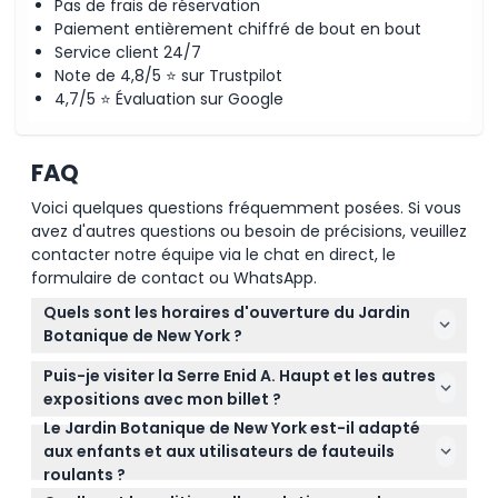
Pas de frais de réservation
Paiement entièrement chiffré de bout en bout
Service client 24/7
Note de 4,8/5 ⭐ sur Trustpilot
4,7/5 ⭐ Évaluation sur Google
FAQ
Voici quelques questions fréquemment posées. Si vous
avez d'autres questions ou besoin de précisions, veuillez
contacter notre équipe via le chat en direct, le
formulaire de contact ou WhatsApp.
Quels sont les horaires d'ouverture du Jardin
Botanique de New York ?
Le Jardin Botanique de New York est ouvert du
Puis-je visiter la Serre Enid A. Haupt et les autres
mardi au dimanche de 10h à 18h. Il est fermé le
expositions avec mon billet ?
lundi sauf pour certaines fêtes (sous réserve de
Le Jardin Botanique de New York est-il adapté
Oui, votre billet d'entrée inclut l'accès à la Serre
modifications — veuillez confirmer au moment de
aux enfants et aux utilisateurs de fauteuils
Enid A. Haupt, au Tour en Tram, à l'exposition Les
la réservation).
roulants ?
Fleurs de Van Gogh et au Jardin d'Aventure pour
Absolument ! Le jardin est accessible aux fauteuils