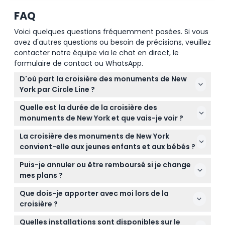
Comment échanger
FAQ
Voici quelques questions fréquemment posées. Si vous
Conditions
avez d'autres questions ou besoin de précisions, veuillez
contacter notre équipe via le chat en direct, le
formulaire de contact ou WhatsApp.
Politique d'annulation
D'où part la croisière des monuments de New
York par Circle Line ?
La croisière part du quai 83 à Midtown Manhattan.
Quelle est la durée de la croisière des
Assurez-vous d'arriver 30 à 45 minutes à l'avance
monuments de New York et que vais-je voir ?
pour l'échange du bon et l'embarquement.
La croisière dure 90 minutes et offre des vues
La croisière des monuments de New York
panoramiques de la Statue de la Liberté, de l'île Ellis,
convient-elle aux jeunes enfants et aux bébés ?
du pont de Brooklyn, de l'Empire State Building, et
Les enfants de 0 à 2 ans peuvent voyager
plus encore, le tout depuis l'eau.
Puis-je annuler ou être remboursé si je change
gratuitement mais doivent avoir un billet pour bébé
mes plans ?
disponible à la billetterie. Les enfants de 13 ans et
Les billets ne sont pas remboursables et ne
plus paient le tarif adulte.
Que dois-je apporter avec moi lors de la
peuvent en aucun cas être annulés, veuillez donc
croisière ?
réserver avec soin.
Apportez vos nécessités personnelles comme des
Quelles installations sont disponibles sur le