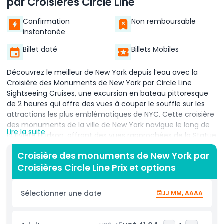
par Croisières Circle Line
Confirmation
Non remboursable
instantanée
Billet daté
Billets Mobiles
Découvrez le meilleur de New York depuis l’eau avec la
Croisière des Monuments de New York par Circle Line
Sightseeing Cruises, une excursion en bateau pittoresque
de 2 heures qui offre des vues à couper le souffle sur les
attractions les plus emblématiques de NYC. Cette croisière
des monuments de la ville de New York navigue le long de
Lire la suite
la rivière Hudson, offrant des vues rapprochées de la Statue
de la Liberté, de l'Empire State Building, du Pont de Brooklyn,
Croisière des monuments de New York par
du One World Trade Center, et bien d'autres sites
Croisières Circle Line Prix et options
incontournables. Avec une narration en direct par des
guides experts, chaque monument prend vie grâce à des
faits fascinants, un contexte historique et des histoires
Sélectionner une date
JJ MM, AAAA
uniques qui enrichissent votre expérience touristique.
Parfaite pour les visiteurs comme pour les habitants, cette
croisière Circle Line à NYC offre une manière relaxante