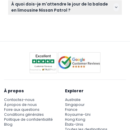
Les réservations se font facilement en ligne via ce
ville, en accueillant confortablement des passagers
À quoi dois-je m'attendre le jour de la balade
site où vous pouvez vérifier la disponibilité, choisir
de tous âges.
en limousine Nissan Patrol ?
votre date préférée et sécuriser votre réservation
Attendez-vous à un Nissan Patrol modèle 2020
instantanément.
luxueux avec des sièges en cuir et des
divertissements modernes, un chauffeur
professionnel, ainsi que des rafraîchissements
inclus pour une visite confortable et élégante
autour de Dubaï.
À propos
Explorer
Contactez-nous
Australie
À propos de nous
Singapour
Foire aux questions
France
Conditions générales
Royaume-Uni
Politique de confidentialité
Hong Kong
Blog
États-Unis
Toutes les destinations