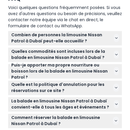
Voici quelques questions fréquemment posées. Si vous
avez d'autres questions ou besoin de précisions, veuillez
contacter notre équipe via le chat en direct, le
formulaire de contact ou WhatsApp.
Combien de personnes la limousine Nissan
Patrol à Dubaï peut-elle accueillir ?
La limousine Nissan Patrol peut accueillir
Quelles commodités sont incluses lors de la
confortablement jusqu'à 21 passagers, ce qui la
balade en limousine Nissan Patrol à Dubaï ?
rend parfaite pour les grands groupes ou les
Puis-je apporter ma propre nourriture ou
La limousine dispose d'intérieurs en cuir, d'un
événements spéciaux à Dubaï.
boisson lors de la balade en limousine Nissan
système stéréo surround, d'une télévision LCD 42"
Patrol ?
avec lecteur DVD, d'un bar de rafraîchissements
Vous êtes invité à apporter vos propres boissons
entièrement approvisionné avec de l'eau et des
Quelle est la politique d'annulation pour les
non alcoolisées et snacks, mais les boissons
boissons non alcoolisées offertes, ainsi que d'une
réservations sur ce site ?
alcoolisées ne sont pas autorisées à l'intérieur de la
connectivité Bluetooth pour votre propre musique.
Vous pouvez annuler jusqu'à 24 heures à l'avance
limousine.
La balade en limousine Nissan Patrol à Dubaï
pour un remboursement (moins les frais de
convient-elle à tous les âges et événements ?
transfert éventuels). Les modifications ou
Oui ! La limousine est parfaite pour tous types de
reprogrammations peuvent être faites
Comment réserver la balade en limousine
célébrations de groupe, y compris les anniversaires,
gratuitement avec un préavis d'au moins 24
Nissan Patrol à Dubaï ?
mariages, événements d'entreprise et visites de la
heures et sont soumises à disponibilité.