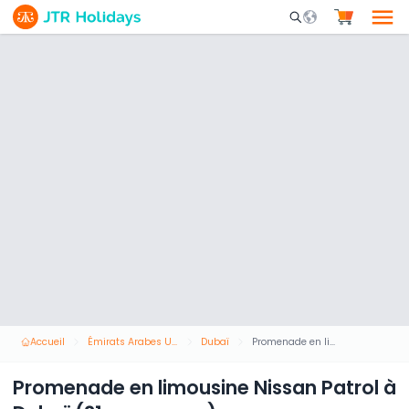
Mobile Search Opene
Accueil
Émirats Arabes Unis
Dubaï
Promenade en limousine Nissan Patrol à Dubaï (21 personnes)
Promenade en limousine Nissan Patrol à