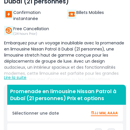
Dubaï (21 personnes)
Confirmation
Billets Mobiles
instantanée
Free Cancellation
(24 hours Prior)
Embarquez pour un voyage inoubliable avec la promenade
en limousine Nissan Patrol à Dubaï (21 personnes), une
limousine stretch haut de gamme conçue pour les
déplacements de groupe de luxe. Avec un design
audacieux, un intérieur spacieux et des fonctionnalités
modernes, cette limousine est parfaite pour les grandes
Lire la suite
familles, les groupes d'entreprise ou les célébrations
d'événements spéciaux à Dubaï. La limousine Nissan Patrol
Promenade en limousine Nissan Patrol à
peut accueillir confortablement jusqu'à 21 passagers, ce qui
Dubaï (21 personnes) Prix et options
la rend idéale pour les visites de la ville, les anniversaires, les
mariages et les sorties de groupe. À l'intérieur, profitez de
sièges en cuir moelleux, d'un éclairage LED coloré, d'un
Sélectionner une date
JJ MM, AAAA
système audio haut de gamme et de plusieurs écrans pour
le divertissement. Que vous exploriez le Burj Khalifa, la
Marina de Dubaï, Palm Jumeirah ou Dubaï Creek, cette