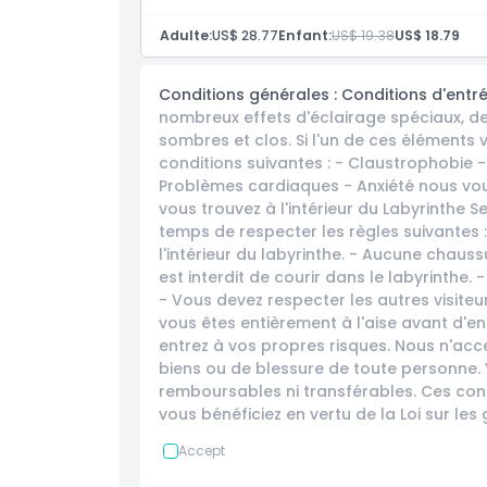
Adulte:
US$ 28.77
Enfant:
US$ 19.38
US$ 18.79
Comment échanger
Conditions générales : Conditions d'entré
Politique d'annulation
nombreux effets d'éclairage spéciaux, des
sombres et clos. Si l'un de ces éléments
conditions suivantes : - Claustrophobie 
Problèmes cardiaques - Anxiété nous vou
vous trouvez à l'intérieur du Labyrinthe 
temps de respecter les règles suivantes 
l'intérieur du labyrinthe. - Aucune chaussur
est interdit de courir dans le labyrinthe. -
- Vous devez respecter les autres visit
vous êtes entièrement à l'aise avant d'
entrez à vos propres risques. Nous n'ac
biens ou de blessure de toute personne. V
remboursables ni transférables. Ces cond
vous bénéficiez en vertu de la Loi sur l
Accept