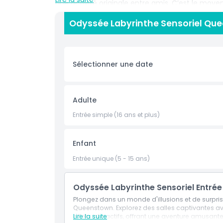
une activité originale entre amis. C’est le moye
et d'émotions dans l'une des destinations les pl
Odyssée Labyrinthe Sensoriel Que
Points forts
Sélectionner une date
Inclus
Adulte
Politique enfant/adulte
Entrée simple (16 ans et plus)
Exclus
Enfant
Entrée unique (5 - 15 ans)
Heures d'ouverture
Odyssée Labyrinthe Sensoriel Entrée
À savoir
Plongez dans un monde d'illusions et de surpris
Queenstown. Explorez des salles captivantes ave
Emplacement
effets interactifs, offrant une aventure amusant
Lire la suite