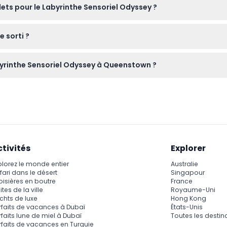
llets pour le Labyrinthe Sensoriel Odyssey ?
elle à votre rythme.
ables, veuillez donc réserver avec soin. Assurez-vous d’utiliser vo
e sorti ?
vous avez quitté le lieu, prévoyez donc de rester et de profiter 
byrinthe Sensoriel Odyssey à Queenstown ?
di de 10h00 à 20h00, et le vendredi et samedi de 10h00 à 22h00 
ctivités
Explorer
plorez le monde entier
Australie
fari dans le désert
Singapour
oisières en boutre
France
ites de la ville
Royaume-Uni
chts de luxe
Hong Kong
rfaits de vacances à Dubaï
États-Unis
rfaits lune de miel à Dubaï
Toutes les destin
rfaits de vacances en Turquie