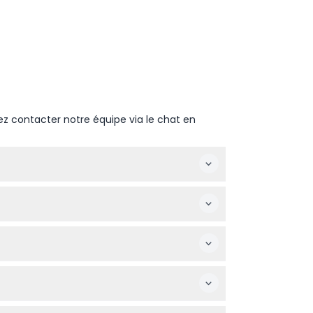
ez contacter notre équipe via le chat en
te et l'heure qui vous conviennent lors du
 Évitez également d’apporter de la nourriture,
e activité amusante et familiale pour tous les
e de temps, vous pouvez donc prendre votre