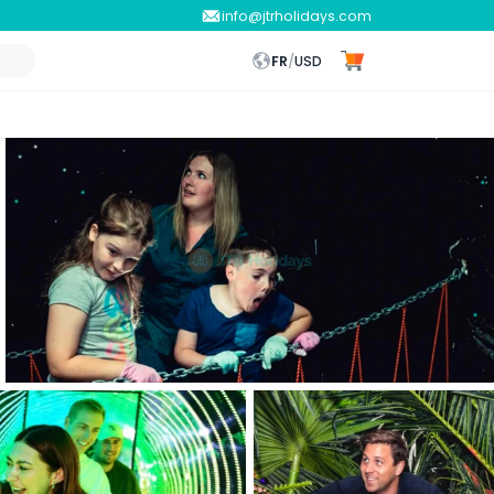
info@jtrholidays.com
FR
/
USD