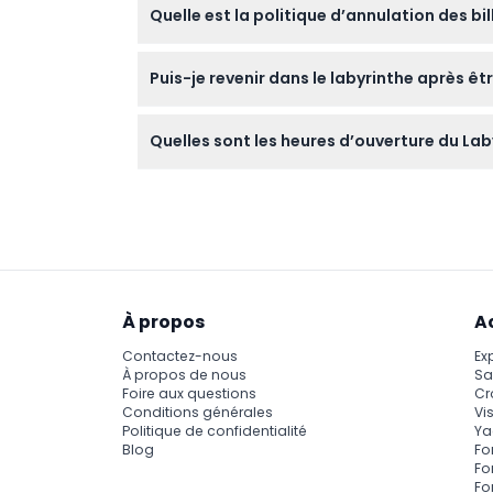
Quelle est la politique d’annulation des bi
temps pour profiter de chaque salle sensori
Les billets ne sont ni remboursables ni annul
Puis-je revenir dans le labyrinthe après êtr
choisies lors de la réservation.
La réentrée n’est pas autorisée une fois que 
Quelles sont les heures d’ouverture du La
Le labyrinthe est ouvert du dimanche au jeu
confirmer au moment de la réservation).
À propos
A
Contactez-nous
Ex
À propos de nous
Sa
Foire aux questions
Cr
Conditions générales
Vis
Politique de confidentialité
Ya
Blog
Fo
Fo
Fo