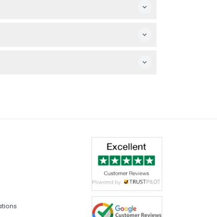
s billets à la date et à l’heure que vous avez
de toute l’expérience d’un seul coup.
(sous réserve de modification — veuillez
ations