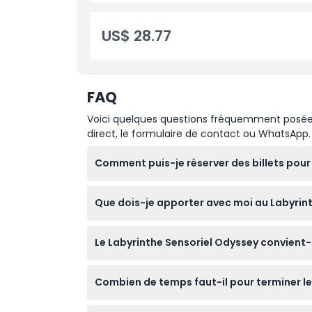
US$ 28.77
FAQ
Voici quelques questions fréquemment posées. 
direct, le formulaire de contact ou WhatsApp.
Comment puis-je réserver des billets pour
Vous pouvez facilement réserver vos billets e
Que dois-je apporter avec moi au Labyrint
processus de réservation pour vérifier la disp
Il est préférable de laisser les grands sacs e
Le Labyrinthe Sensoriel Odyssey convient-i
des boissons ou des bijoux extérieurs pour p
Oui ! Le labyrinthe accueille les enfants âgé
Combien de temps faut-il pour terminer le
âges.
La plupart des visiteurs passent environ 20 