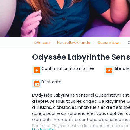
Accueil
Nouvelle-Zélande
Queenstown
O
Odyssée Labyrinthe Sen
Confirmation instantanée
Billets 
Billet daté
L’Odyssée Labyrinthe Sensoriel Queenstown est
à l’épreuve sous tous les angles. Ce labyrinthe 
d'illusions, d'obstacles inhabituels et d'effets 
conçu pour vous surprendre et vous captiver, av
éléments interactifs créant une expérience ino
Sensoriel Odyssée est un lieu incontournable p
Lire la suite