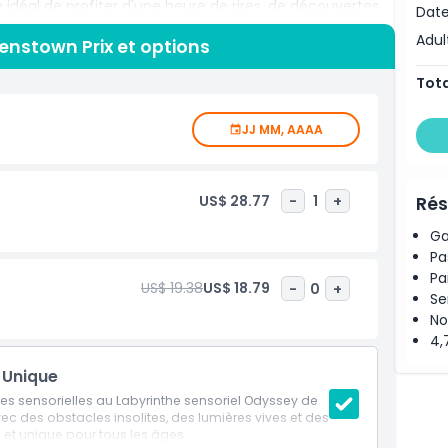
n idéal de profiter d'une heure de rires, de découvertes
Date
us prisées de la Nouvelle-Zélande.
Adul
enstown Prix et options
Tota
JJ MM, AAAA
US$ 28.77
-
1
+
Rés
Ga
Pa
Pa
US$ 19.38
US$ 18.79
-
0
+
Se
No
4,
 Unique
es sensorielles au Labyrinthe sensoriel Odyssey de
c des obstacles insolites, des lumières vives et des
e et unique pour tous les âges.