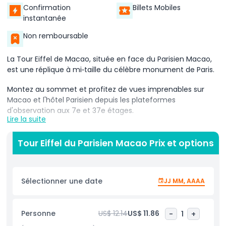
Confirmation
Billets Mobiles
instantanée
Non remboursable
La Tour Eiffel de Macao, située en face du Parisien Macao,
est une réplique à mi‑taille du célèbre monument de Paris.
Montez au sommet et profitez de vues imprenables sur
Macao et l'hôtel Parisien depuis les plateformes
d'observation aux 7e et 37e étages.
Lire la suite
Le soir, la tour s'illumine avec un magnifique spectacle de
lumières, créant une atmosphère parisienne romantique
Tour Eiffel du Parisien Macao Prix et options
accompagnée de musique jazz. C’est une attraction
incontournable pour une expérience magique !
Sélectionner une date
JJ MM, AAAA
Points forts
Personne
US$ 12.14
US$ 11.86
-
1
+
Inclus