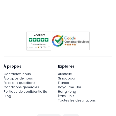
Apportez votre billet (imprimé ou sur votre
téléphone) ainsi qu'une pièce d'identité valide si
applicable, et n'oubliez pas votre appareil photo
pour capturer les vues magnifiques !
À propos
Explorer
Contactez-nous
Australie
À propos de nous
Singapour
Foire aux questions
France
Conditions générales
Royaume-Uni
Politique de confidentialité
Hong Kong
Blog
États-Unis
Toutes les destinations