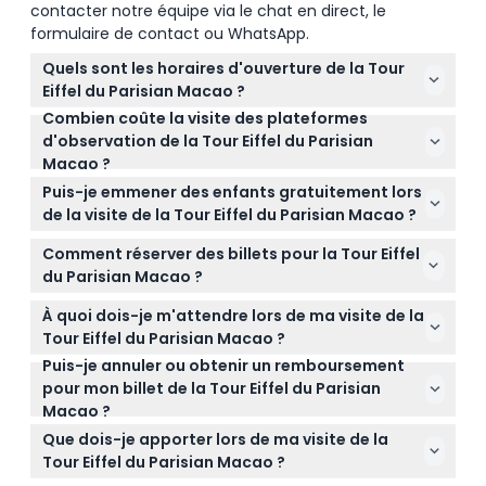
contacter notre équipe via le chat en direct, le
formulaire de contact ou WhatsApp.
Quels sont les horaires d'ouverture de la Tour
Eiffel du Parisian Macao ?
Combien coûte la visite des plateformes
La Tour Eiffel au Parisian Macao est ouverte tous les
d'observation de la Tour Eiffel du Parisian
jours de 12h00 à 23h00, avec la dernière entrée à
Macao ?
22h15 (sous réserve de modifications — veuillez
Les billets pour la plateforme d'observation coûtent
confirmer au moment de la réservation).
Puis-je emmener des enfants gratuitement lors
98 MOP par personne, et il existe un forfait avec
de la visite de la Tour Eiffel du Parisian Macao ?
deux billets plus un cadenas d'amour pour 196 MOP.
Oui, les enfants mesurant moins de 120 cm entrent
Les enfants mesurant moins de 1,2 mètre entrent
Comment réserver des billets pour la Tour Eiffel
gratuitement, avec un maximum de deux enfants
gratuitement (jusqu'à deux par adulte).
du Parisian Macao ?
par adulte payant.
Vous pouvez réserver vos billets en ligne
À quoi dois-je m'attendre lors de ma visite de la
directement sur ce site web, où vous verrez
Tour Eiffel du Parisian Macao ?
également les disponibilités et les tarifs actuels.
Puis-je annuler ou obtenir un remboursement
Vous profiterez de vues panoramiques fantastiques
pour mon billet de la Tour Eiffel du Parisian
sur Macao depuis les plateformes d'observation et
Macao ?
pourrez assister au Grand Spectacle d'Illumination
Les billets sont non remboursables et ne peuvent
de la Tour Eiffel toutes les 15 minutes de 18h15 à
Que dois-je apporter lors de ma visite de la
pas être annulés, alors assurez-vous que vos plans
minuit.
Tour Eiffel du Parisian Macao ?
sont définitifs avant de réserver.