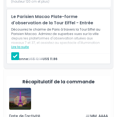
(hauteur 120 cm et plus)
Politique enfant/adulte
Le Parisien Macao Plate-forme
d'observation de la Tour Eiffel - Entrée
Exclus
Découvrez le charme de Paris à travers la Tour Eiffel au
Parisien Macao. Admirez de superbes vues sur la ville
depuis les plateformes d'observation situées aux
niveaux 7 et 37, et assistez au spectacle d'illumination
Heures d'ouverture
Lire la suite
nocturne.
À savoir
Personne:
US$ 12.14
US$ 11.86
Emplacement
Récapitulatif de la commande
Politique d'annulation
Date de l'activité
JJ MM, AAAA