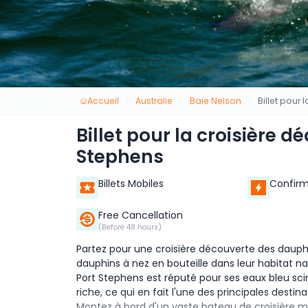
Accueil
Australie
Baie Nelson
Billet pour
Billet pour la croisière 
Stephens
Billets Mobiles
Confirm
Free Cancellation
(Before 48 hours)
Partez pour une croisière découverte des dauphi
dauphins à nez en bouteille dans leur habitat n
Port Stephens est réputé pour ses eaux bleu scin
riche, ce qui en fait l'une des principales destin
Montez à bord d'un vaste bateau de croisière m