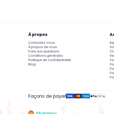
Les poussettes pour bébé ne sont pas autori
comme conseillé par l'équipage à l'embar
À propos
A
Contactez-nous
Ex
À propos de nous
Sa
Foire aux questions
Cr
Conditions générales
Vis
Politique de confidentialité
Ya
Blog
Fo
Fo
Fo
Fo
Façons de payer