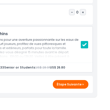
-
0
+
hins
ins pour une aventure passionnante sur les eaux de
t joueurs, profitez de vues pittoresques et
t extérieurs, parfaits pour toute la famille.
endez-vous désigné 15 minutes avant le départ.
ions : 10h30 ou 13h30. Veillez à être présent à
on d'observation des dauphins guidée de 1 heure et 30
.33
Senior or Students:
US$ 28.91
US$ 26.80
approximativement 12h00 ou 15h00, en fonction de
.
nt varier en fonction de l'itinéraire sélectionné.
Étape Suivante