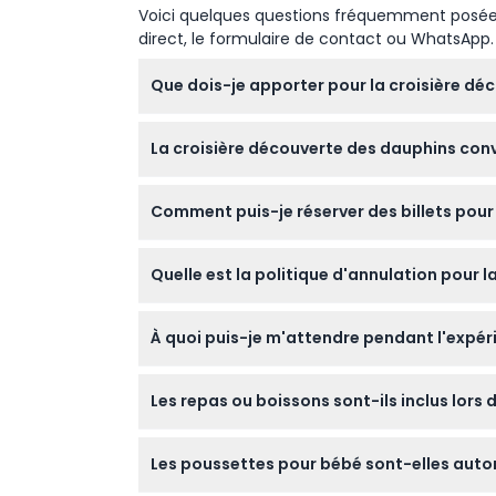
Voici quelques questions fréquemment posées. 
direct, le formulaire de contact ou WhatsApp.
Que dois-je apporter pour la croisière dé
Apportez des vêtements légers et confortabl
La croisière découverte des dauphins conv
maillot de bain est recommandé si vous souhait
Les enfants de 0 à 14 ans doivent être acco
Comment puis-je réserver des billets pour
Veuillez noter que la croisière n'est pas acc
Vous pouvez facilement réserver vos billets 
Quelle est la politique d'annulation pour 
l'année, sont indiquées lors de la réservation
Vous pouvez annuler jusqu'à 48 heures avant
À quoi puis-je m'attendre pendant l'expér
moins de 48 heures à l'avance ou les absenc
Profitez d'une croisière de 1,5 heure à bor
Les repas ou boissons sont-ils inclus lors 
promenade sur le filet à l'arrière. La crois
Stephens.
Les repas et les boissons ne sont pas inclus
Les poussettes pour bébé sont-elles autor