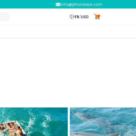
info@jtrholidays.com
FR
/
USD