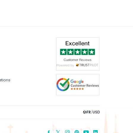
vent être rangées dans la cabine principale
ations
FR
/
USD