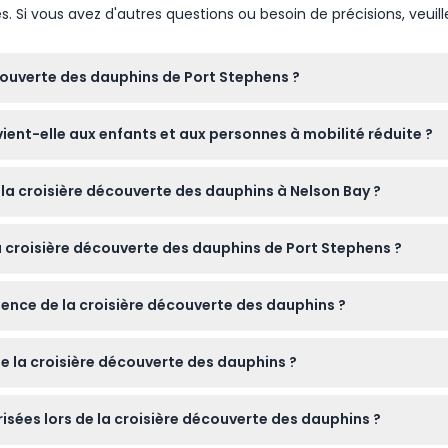
Si vous avez d'autres questions ou besoin de précisions, veuill
couverte des dauphins de Port Stephens ?
es, de préférence en matière respirante, et habillez-vous plus
ient-elle aux enfants et aux personnes à mobilité réduite ?
ez participer à l'activité sur le filet à l'arrière du bateau.
mpagnés d'un adulte payant, et les enfants de moins de 4 ans doi
 la croisière découverte des dauphins à Nelson Bay ?
essible aux poussettes ni aux fauteuils roulants.
en ligne ici même sur ce site. Les disponibilités et les heures 
la croisière découverte des dauphins de Port Stephens ?
.
 la croisière pour un remboursement, bien que des frais de trans
ience de la croisière découverte des dauphins ?
es seront facturées en totalité.
d d'un grand navire avec des ponts d'observation à 360°, des ca
de la croisière découverte des dauphins ?
ière a un taux de réussite de 99 % pour observer plus de 160 dau
, vous pouvez donc envisager d'apporter vos propres collations et
isées lors de la croisière découverte des dauphins ?