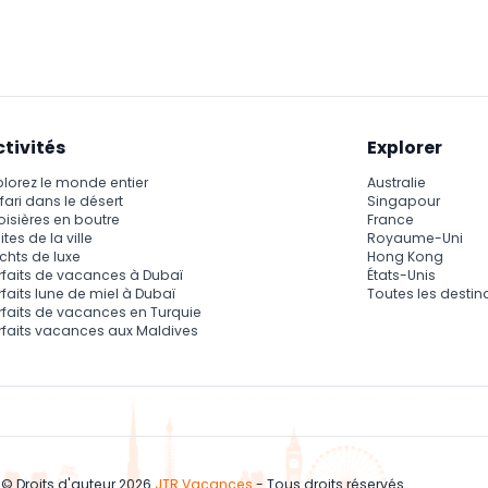
sées à bord, mais les poussettes pliantes sont acceptées et doi
quement.
ctivités
Explorer
plorez le monde entier
Australie
fari dans le désert
Singapour
oisières en boutre
France
ites de la ville
Royaume-Uni
chts de luxe
Hong Kong
rfaits de vacances à Dubaï
États-Unis
rfaits lune de miel à Dubaï
Toutes les destin
rfaits de vacances en Turquie
rfaits vacances aux Maldives
© Droits d'auteur 2026
JTR Vacances
- Tous droits réservés