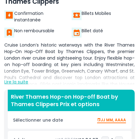
Thames Clippers
Confirmation
Billets Mobiles
instantanée
Non remboursable
Billet daté
Cruise London’s historic waterways with the River Thames
Hop-On Hop-Off Boat by Thames Clippers, the premier
London river cruise and sightseeing tour. Enjoy flexible hop-
on hop-off boarding at key piers including Westminster,
London Eye, Tower Bridge, Greenwich, Canary Wharf, and St.
Paul’s Cathedral and discover top London attractions at
Lire la suite
your own pace. Glide past iconic landmarks like the Houses
of Parliament, Shakespeare’s Globe, and Battersea Power
River Thames Hop-on Hop-off Boat by
Station while soaking up panoramic city views from the
Thames Clippers Prix et options
open-air sundeck or comfortable indoor cabins. Ideal for
family friendly activities, solo travelers, and corporate
groups, your Thames Clippers pass grants unlimited river
Sélectionner une date
JJ MM, AAAA
transport access for a day or multi day options. Benefit
from frequent departures, skip the line boarding, and
insightful onboard audio commentary that brings London’s