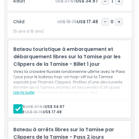
Adult
US$ 37.53
US$ 34.97
-
1
+
rich river history to life. Whether you’re planning a romantic
London travel itinerary, a fun UK vacation, or simply want an
effortless way to navigate the city’s Central London and
Child
US$ 18.76
US$ 17.48
-
0
+
East London districts, the River Thames Hop-On Hop-Off
Boat by Thames Clippers is your ticket to an unforgettable
(5 ans à 15 ans)
London boat tour experience. Book now for seamless
waterfront sightseeing.
Bateau touristique à embarquement et
débarquement libres sur la Tamise par les
Points forts
Clippers de la Tamise - Billet 1 jour
Vivez la croisière fluviale londonienne ultime avec le Pass
1 jour pour le bateau hop-on hop-off sur la Tamise
Inclus
exploité par Thames Clippers. Profitez d'une découverte
illimitée de la Tamise, montez et descendez à 24 quais
Lire la suite
de Putney à Greenwich et admirez des sites
emblématiques tels que le Pont de la Tour, la grande
Politique enfant/adulte
roue de Londres et la cathédrale Saint-Paul à votre
Adult:
US$ 37.53
US$ 34.97
rythme.
Child:
US$ 18.76
US$ 17.48
Exclus
Bateau à arrêts libres sur la Tamise par
Heures d'ouverture
Clippers de la Tamise - Pass 2 jours