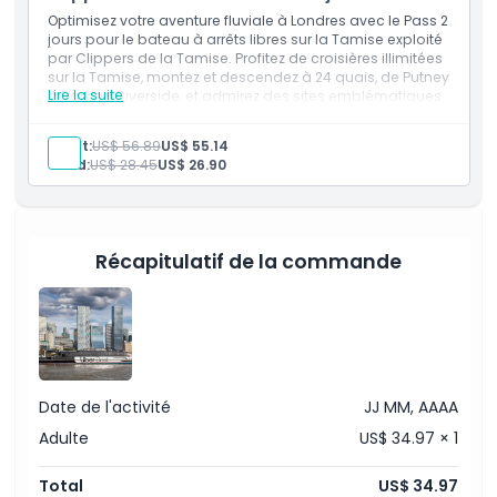
Optimisez votre aventure fluviale à Londres avec le Pass 2
jours pour le bateau à arrêts libres sur la Tamise exploité
À savoir
par Clippers de la Tamise. Profitez de croisières illimitées
sur la Tamise, montez et descendez à 24 quais, de Putney
Lire la suite
à Barking Riverside, et admirez des sites emblématiques
Emplacement
tels que le Tower Bridge, Westminster, Greenwich et le
London Eye pendant deux jours.
Adult:
US$ 56.89
US$ 55.14
Child:
US$ 28.45
US$ 26.90
Politique d'annulation
Récapitulatif de la commande
Date de l'activité
JJ MM, AAAA
Adulte
US$ 34.97 × 1
Total
US$ 34.97