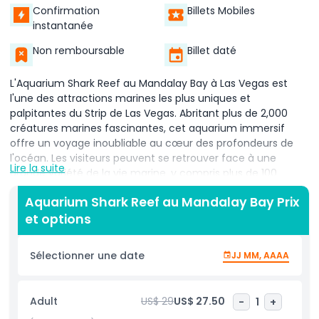
Confirmation
Billets Mobiles
instantanée
Non remboursable
Billet daté
L'Aquarium Shark Reef au Mandalay Bay à Las Vegas est
l'une des attractions marines les plus uniques et
palpitantes du Strip de Las Vegas. Abritant plus de 2,000
créatures marines fascinantes, cet aquarium immersif
offre un voyage inoubliable au cœur des profondeurs de
l'océan. Les visiteurs peuvent se retrouver face à une
Lire la suite
grande variété de la vie marine, y compris plus de 100
requins, des raies, des piranhas, des tortues vertes en voie
Aquarium Shark Reef au Mandalay Bay Prix
de disparition et même un rare dragon de Komodo.
et options
Conçue pour reproduire l'épave d'un navire sous-marin,
l'exposition offre un regard captivant et rapproché sur des
créatures généralement trouvées bien en dessous de la
Sélectionner une date
JJ MM, AAAA
surface de l'océan. L'un des éléments phares de l'Aquarium
Shark Reef de Las Vegas est le tunnel à requins, où les
visiteurs peuvent marcher à travers un passage
Adult
US$ 29
US$ 27.50
-
1
+
transparent entouré de certains des prédateurs les plus