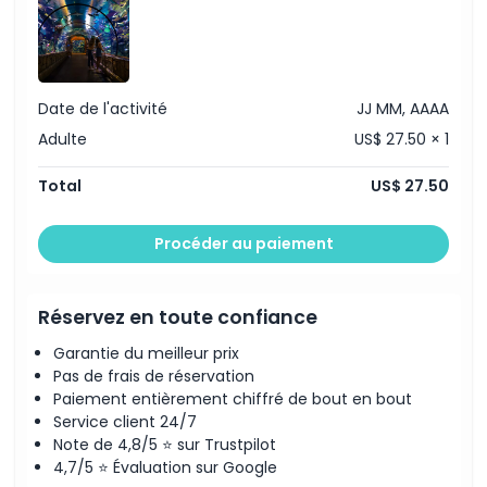
Points forts
Date de l'activité
JJ MM, AAAA
Inclus
Adulte
US$ 27.50 × 1
Politique enfant/adulte
Total
US$ 27.50
Exclus
Procéder au paiement
Heures d'ouverture
Réservez en toute confiance
Garantie du meilleur prix
À savoir
Pas de frais de réservation
Paiement entièrement chiffré de bout en bout
Emplacement
Service client 24/7
Note de 4,8/5 ⭐ sur Trustpilot
4,7/5 ⭐ Évaluation sur Google
Comment s'y rendre