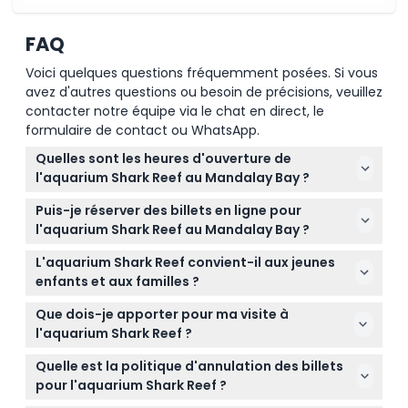
FAQ
Comment échanger
Voici quelques questions fréquemment posées. Si vous
avez d'autres questions ou besoin de précisions, veuillez
Politique d'annulation
contacter notre équipe via le chat en direct, le
formulaire de contact ou WhatsApp.
Quelles sont les heures d'ouverture de
l'aquarium Shark Reef au Mandalay Bay ?
L'aquarium Shark Reef est ouvert tous les jours de
Puis-je réserver des billets en ligne pour
10h00 à 20h00, la dernière entrée étant à 19h00
l'aquarium Shark Reef au Mandalay Bay ?
(soumis à changement — veuillez confirmer au
Oui, les billets pour l'aquarium Shark Reef peuvent
moment de la réservation).
L'aquarium Shark Reef convient-il aux jeunes
être réservés en ligne ici même sur ce site, où vous
enfants et aux familles ?
pouvez également choisir votre créneau horaire
Absolument ! Les enfants de 0 à 4 ans entrent
préféré.
Que dois-je apporter pour ma visite à
gratuitement, mais doivent être accompagnés
l'aquarium Shark Reef ?
d'un adulte payant s'ils ont entre 0 et 12 ans. Les
Apportez simplement des chaussures confortables
enfants de 13 ans et plus paient le tarif adulte.
Quelle est la politique d'annulation des billets
pour marcher et votre confirmation de billet.
Notez que les enfants de moins de 5 ans ne
pour l'aquarium Shark Reef ?
N'oubliez pas que fumer et boire ne sont pas
peuvent pas participer à l'expérience en réalité