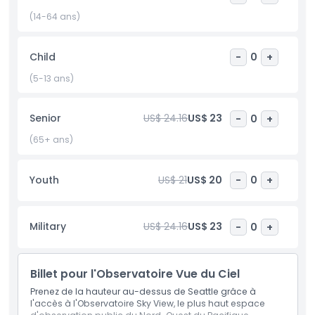
Vue du Ciel et profitez de rafraîchissements légers tout en
contemplant le paysage. Que vous soyez en sortie
(14-64 ans)
familiale, en rendez‑vous romantique ou en exploration
entre amis, l'Observatoire Vue du Ciel offre un mélange
Child
-
0
+
inoubliable de panoramas urbains époustouflants, de
paysages naturels et d'une atmosphère détendue. Plus
(5-13 ans)
qu'une simple plateforme d'observation, c'est un point fort
incontournable de tout voyage à Seattle.
Senior
US$ 24.16
US$ 23
-
0
+
(65+ ans)
Points forts
Youth
US$ 21
US$ 20
-
0
+
Politique enfant/adulte
Military
US$ 24.16
US$ 23
-
0
+
Exclus
Heures d'ouverture
Billet pour l'Observatoire Vue du Ciel
Prenez de la hauteur au-dessus de Seattle grâce à
l'accès à l'Observatoire Sky View, le plus haut espace
À savoir