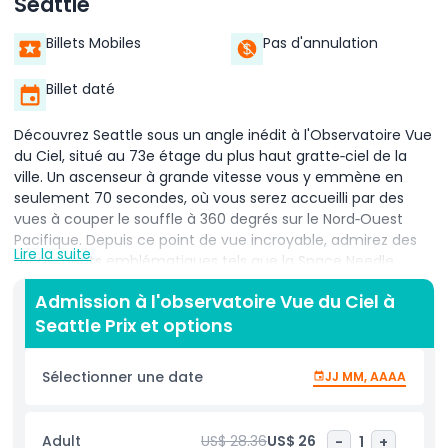
Seattle
Billets Mobiles
Pas d'annulation
Billet daté
Découvrez Seattle sous un angle inédit à l'Observatoire Vue
du Ciel, situé au 73e étage du plus haut gratte‑ciel de la
ville. Un ascenseur à grande vitesse vous y emmène en
seulement 70 secondes, où vous serez accueilli par des
vues à couper le souffle à 360 degrés sur le Nord‑Ouest
Pacifique. Depuis ce point de vue incroyable, admirez des
Lire la suite
monuments emblématiques tels que la Space Needle,
Elliott Bay et la vibrante ligne d'horizon du centre‑ville. Par
Admission à l'observatoire Vue du Ciel à
temps clair, apercevez le Mont Rainier au loin, une vue
Seattle Prix et options
spectaculaire qui met en valeur la beauté naturelle de la
région. Grâce à ses fenêtres du sol au plafond,
l'observatoire offre le cadre parfait pour des photos, en
Sélectionner une date
JJ MM, AAAA
faisant un lieu incontournable pour les voyageurs à la
recherche d'une perspective nouvelle sur la ville. Pour
améliorer votre expérience, arrêtez‑vous au Café et Bar
Adult
US$ 28.36
US$ 26
-
1
+