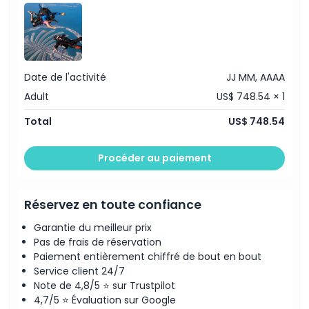
Both our locations have an on site shop selling
exclusive Skydive Dubai merchandise including
clothing, keyrings, mugs, stickers, and bags that
make the perfect souvenirs of what is an adventure
of a lifetime. The Shop also stocks limited skydiving
Date de l'activité
JJ MM, AAAA
gear for purchase.
Adult
US$ 748.54 × 1
On site facilities
Total
US$ 748.54
Free WIFI is available at both our dropzones. Our
locations also have an on site café selling food and
Procéder au paiement
refreshments.
Visitors are welcome to sit on the outdoor deck at
our locations and watch skydivers land.
Réservez en toute confiance
Skydive Dubai does not provide daycare or child
supervision facilities. Young children must be
Garantie du meilleur prix
supervised at all times.
Pas de frais de réservation
Sorry, but we do not allow dogs on the premises.
Paiement entièrement chiffré de bout en bout
Pictures and video
Service client 24/7
Note de 4,8/5 ⭐ sur Trustpilot
Every tandem customer will be accompanied by a
4,7/5 ⭐ Évaluation sur Google
camera flyer capturing every moment of the