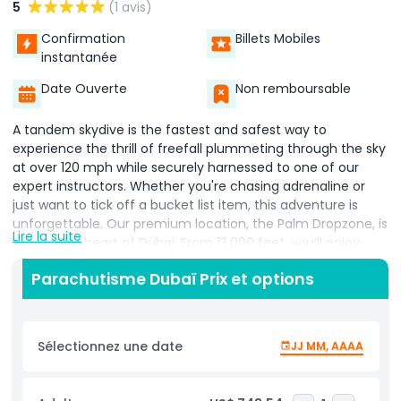
5
(1 avis)
Confirmation
Billets Mobiles
instantanée
Date Ouverte
Non remboursable
A tandem skydive is the fastest and safest way to
experience the thrill of freefall plummeting through the sky
at over 120 mph while securely harnessed to one of our
expert instructors. Whether you're chasing adrenaline or
just want to tick off a bucket list item, this adventure is
unforgettable. Our premium location, the Palm Dropzone, is
Lire la suite
right in the heart of Dubai. From 13,000 feet, you’ll enjoy
breathtaking views of the iconic Palm Jumeirah island a
Parachutisme Dubaï Prix et options
truly one of a kind perspective of the city. Every tandem
package includes high quality photos and a professionally
edited video of your jump, delivered on a USB drive just one
hour after landing. Want something more shareable? You
Sélectionnez une date
JJ MM, AAAA
can upgrade to receive a 1 minute highlight reel perfect for
posting on social media and showing off your sky high
adventure. Optional third party insurance is available too.