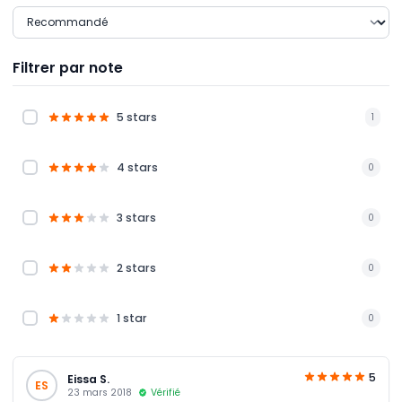
Filtrer par note
5 stars
1
4 stars
0
3 stars
0
2 stars
0
1 star
0
5
Eissa S.
ES
23 mars 2018
Vérifié