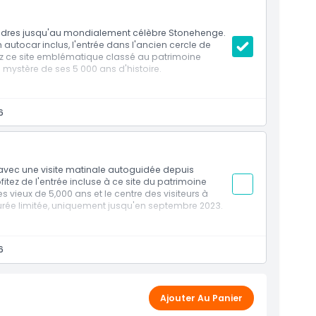
Londres jusqu'au mondialement célèbre Stonehenge.
autocar inclus, l'entrée dans l'ancien cercle de
orez ce site emblématique classé au patrimoine
 mystère de ses 5 000 ans d'histoire.
6
par vous-même.
urs de Stonehenge.
es.
Gloucester Road.
ison des conditions météorologiques ou de la
avec une visite matinale autoguidée depuis
tez de l'entrée incluse à ce site du patrimoine
s vieux de 5,000 ans et le centre des visiteurs à
urée limitée, uniquement jusqu'en septembre 2023.
6
par vous-même.
urs de Stonehenge.
Gloucester Road.
Ajouter Au Panier
tre modifié en raison des conditions