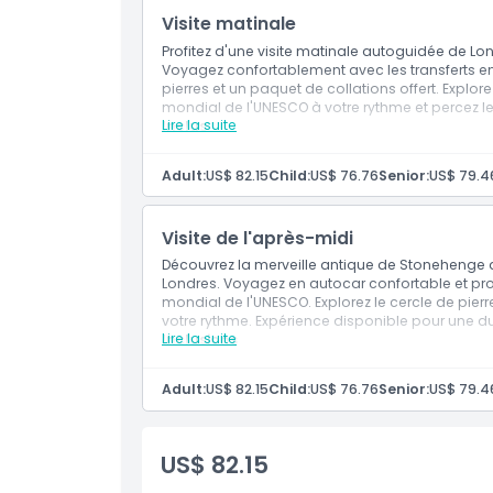
Politique d'annulation
Visite matinale
Profitez d'une visite matinale autoguidée de 
Voyagez confortablement avec les transferts en 
pierres et un paquet de collations offert. Expl
mondial de l'UNESCO à votre rythme et percez le
Lire la suite
Inclus
Départ
à 8h30 de Londres.
Arrivée à Stonehenge.
Adult:
US$ 82.15
Child:
US$ 76.76
Senior:
US$ 79.4
Explorez la formation rocheuse ancienne 
Visitez les expositions du Centre des visite
Retour
à 15h30 & trajet de retour vers Londr
Visite de l'après-midi
Fin de la visite près de la station de métro 
Remarque
: L'itinéraire peut varier en ra
Découvrez la merveille antique de Stonehenge 
circulation.
Londres. Voyagez en autocar confortable et profi
mondial de l'UNESCO. Explorez le cercle de pierre
votre rythme. Expérience disponible pour une d
Lire la suite
Inclusions
Départ
à 13:00 de Londres.
Arrivez à Stonehenge.
Adult:
US$ 82.15
Child:
US$ 76.76
Senior:
US$ 79.4
Explorez la formation rocheuse ancienne 
Visitez les expositions du Centre des visite
Retour
à 20:00 & retour à Londres.
Fin de la visite près de la station de métro 
US$ 82.15
Remarque :
L'itinéraire est susceptible d'ê