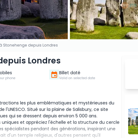
 à Stonehenge depuis Londres
depuis Londres
Mobiles
Billet daté
our phone
Valid on selected date
ttractions les plus emblématiques et mystérieuses du
l'UNESCO. Situé sur la plaine de Salisbury, ce site
ues qui se dressent depuis environ 5 000 ans.
niques et appréciez l'échelle et la structure du cercle
les spécialistes pendant des générations, inspirant une
sait d'un temple religieux, d'autres pensent qu'il