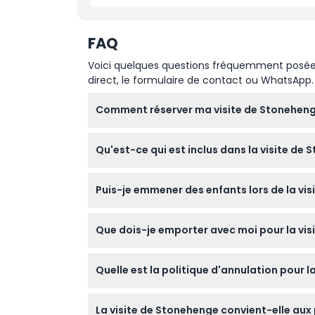
météorologiques ou du trafic.
FAQ
Voici quelques questions fréquemment posées. 
direct, le formulaire de contact ou WhatsApp.
Comment réserver ma visite de Stoneheng
Vous pouvez facilement réserver votre visite 
Qu'est-ce qui est inclus dans la visite de
fortement recommandé de réserver à l'avan
Votre billet inclut l'entrée à Stonehenge et l
Puis-je emmener des enfants lors de la vi
mais vous pouvez accéder à un commentaire 
Oui, les enfants de moins de 3 ans voyagent
Que dois-je emporter avec moi pour la vis
accompagnée d'un adulte pour participer à l
Il est recommandé de porter des chaussure
Quelle est la politique d'annulation pour l
l'extérieur. N'oubliez pas votre téléphone o
Vous pouvez annuler votre réservation au mo
La visite de Stonehenge convient-elle aux 
dehors de ce délai ne sont pas remboursable