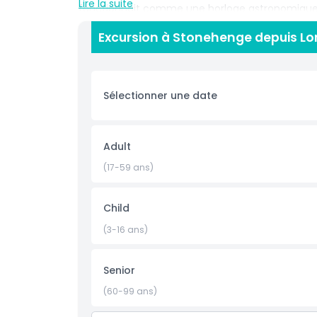
Lire la suite
fonctionnait comme une horloge astronomique
Bronze. Stonehenge continue de captiver l'imagi
Excursion à Stonehenge depuis Lon
fascinant du passé ancien de la Grande-Bretagn
Points forts
Sélectionner une date
Inclus
Adult
Politique enfant/adulte
(17-59 ans)
Exclus
Child
(3-16 ans)
À savoir
Senior
Emplacement
(60-99 ans)