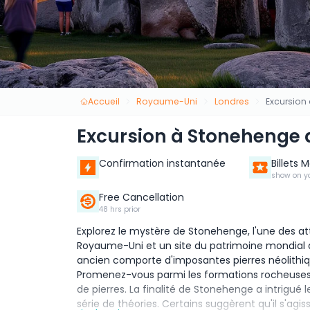
Accueil
Royaume-Uni
Londres
Excursion
Excursion à Stonehenge 
Confirmation instantanée
Billets 
show on y
Free Cancellation
48 hrs prior
Explorez le mystère de Stonehenge, l'une des a
Royaume-Uni et un site du patrimoine mondial de 
ancien comporte d'imposantes pierres néolithiq
Promenez-vous parmi les formations rocheuses u
de pierres. La finalité de Stonehenge a intrigué 
série de théories. Certains suggèrent qu'il s'agis