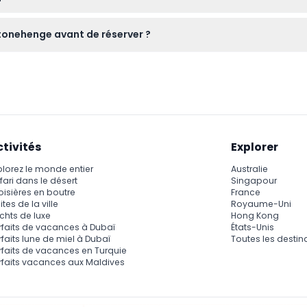
 terrain inégal, il est généralement accessible. Cependant, une
 Stonehenge avant de réserver ?
res néolithiques.
 selon les saisons, il est donc conseillé de consulter le site off
es informations les plus récentes (sujettes à changement – veui
ctivités
Explorer
plorez le monde entier
Australie
fari dans le désert
Singapour
oisières en boutre
France
ites de la ville
Royaume-Uni
chts de luxe
Hong Kong
rfaits de vacances à Dubaï
États-Unis
rfaits lune de miel à Dubaï
Toutes les destin
rfaits de vacances en Turquie
rfaits vacances aux Maldives