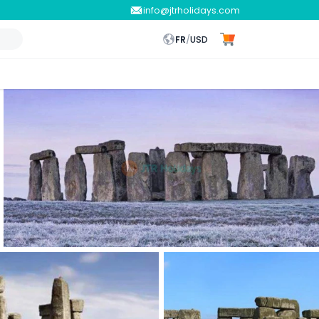
info@jtrholidays.com
FR
/
USD