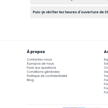
politique.
Bien que le site implique de marcher sur un
Puis-je vérifier les heures d'ouverture de
profiter pleinement de l'exploration des pier
Les horaires d'ouverture de Stonehenge varient
processus de réservation ici pour obtenir l
À propos
A
Contactez-nous
Ex
À propos de nous
Sa
Foire aux questions
Cr
Conditions générales
Vis
Politique de confidentialité
Ya
Blog
Fo
Fo
Fo
Fo