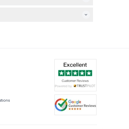
 bonne capacité de marche est utile pour
iciel d'English Heritage ou durant le
llez confirmer au moment de la réservation).
ations