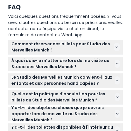
FAQ
Voici quelques questions fréquemment posées. Si vous
avez d'autres questions ou besoin de précisions, veuillez
contacter notre équipe via le chat en direct, le
formulaire de contact ou WhatsApp.
Comment réserver des billets pour Studio des
Merveilles Munich ?
Vous pouvez facilement réserver vos billets en ligne
À quoi dois-je m'attendre lors de ma visite au
directement sur ce site. Il vous suffit de
Studio des Merveilles Munich ?
sélectionner la date et l'heure de votre choix lors du
Attendez-vous à une expérience amusante de 90
processus de réservation pour garantir votre place.
Le Studio des Merveilles Munich convient-il aux
minutes explorant plus de 20 décors photo
enfants et aux personnes handicapées ?
immersifs, dont une pièce à l'envers, une fosse à
Oui, les visiteurs de tous âges sont les bienvenus,
balles rose, et une piste de danse colorée Endless
Quelle est la politique d'annulation pour les
mais les enfants de moins de 14 ans doivent être
Dancefloor pour des photos incroyables et
billets du Studio des Merveilles Munich ?
accompagnés d'un adulte. Le lieu est accessible
beaucoup de créativité.
Y a-t-il des objets ou choses que je devrais
Les billets ne sont ni remboursables ni annulables,
avec un ascenseur et la plupart des installations
apporter lors de ma visite au Studio des
alors assurez-vous de bien choisir votre date et
sont sans barrières.
Merveilles Munich ?
heure lors de la réservation.
Apportez une pièce d'identité valide si vous
Y a-t-il des toilettes disponibles à l'intérieur du
achetez un billet à tarif réduit, comme pour les