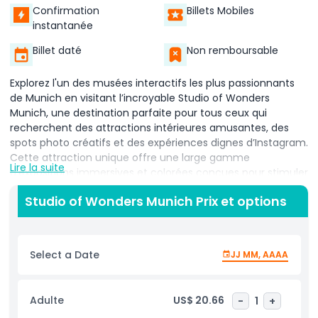
Confirmation
Billets Mobiles
instantanée
Billet daté
Non remboursable
Explorez l'un des musées interactifs les plus passionnants
de Munich en visitant l’incroyable Studio of Wonders
Munich, une destination parfaite pour tous ceux qui
recherchent des attractions intérieures amusantes, des
spots photo créatifs et des expériences dignes d’Instagram.
Cette attraction unique offre une large gamme
Lire la suite
d’expositions immersives et colorées conçues pour stimuler
votre imagination et votre créativité. Entrez dans la célèbre
Studio of Wonders Munich Prix et options
pièce à l’envers, inspirée par un monde de style super-
héros semblable à l’environnement de Spider-Man, où tout
semble renversé et où la gravité semble disparaître. C’est
un endroit idéal pour capturer des photos qui défient
Select a Date
JJ MM, AAAA
l’esprit et créer des souvenirs inoubliables. Plongez dans la
fosse à balles rose vif, l’un des endroits photo les plus
populaires du musée, parfait pour des clichés ludiques et
Adulte
US$ 20.66
-
1
+
des moments de détente. Vous pouvez aussi bouger et