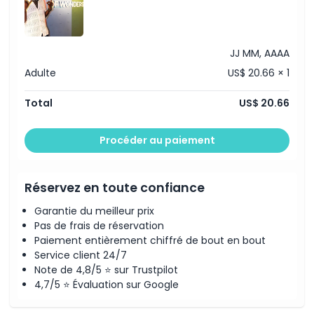
Heures d'ouverture
JJ MM, AAAA
À savoir
Adulte
US$ 20.66 × 1
Total
US$ 20.66
Emplacement
Procéder au paiement
Comment s'y rendre
Réservez en toute confiance
Politique d'annulation
Garantie du meilleur prix
Pas de frais de réservation
Paiement entièrement chiffré de bout en bout
Service client 24/7
Note de 4,8/5 ⭐ sur Trustpilot
4,7/5 ⭐ Évaluation sur Google