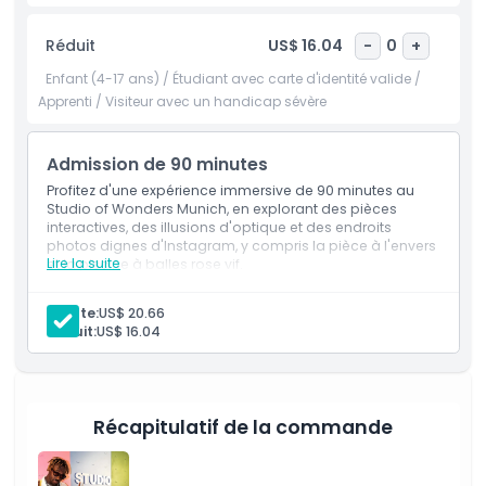
danser sur la piste de danse sans fin, avec des effets
lumineux dynamiques qui changent selon vos
Réduit
US$ 16.04
-
0
+
mouvements, rendant chaque instant de danse magique
et unique. Après avoir exploré les expositions créatives,
Enfant (4-17 ans) / Étudiant avec carte d'identité valide /
visitez le charmant Wonder Café, où des présentations
Apprenti / Visiteur avec un handicap sévère
artistiques rencontrent des rafraîchissements délicieux
dans un cadre coloré. Que vous cherchiez les meilleures
Admission de 90 minutes
activités à faire à Munich, des attractions intérieures
adaptées aux familles ou un musée tendance sur
Profitez d'une expérience immersive de 90 minutes au
Instagram à Munich, Studio of Wonders offre une
Studio of Wonders Munich, en explorant des pièces
interactives, des illusions d'optique et des endroits
expérience inoubliable pour les visiteurs de tous âges.
photos dignes d'Instagram, y compris la pièce à l'envers
Lire la suite
et la piscine à balles rose vif.
Inclusões
Points forts
Admission de 90 minutes
Adulte:
US$ 20.66
Réduit:
US$ 16.04
Inclus
Politique enfant/adulte
Récapitulatif de la commande
Exclus