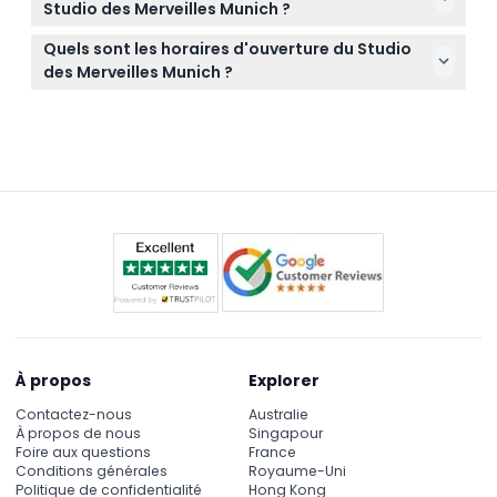
Studio des Merveilles Munich ?
étudiants ou les enfants. Des vêtements
Il n'y a pas de toilettes sur place, mais des
confortables sont recommandés, mais aucun
Quels sont les horaires d'ouverture du Studio
installations publiques sont disponibles à proximité,
équipement spécial n'est nécessaire pour votre
des Merveilles Munich ?
dans la zone commerciale Hofstatt.
visite.
Le Studio des Merveilles est ouvert du lundi au
vendredi de 11h00 à 20h00, et les week-ends de
10h00 à 20h00. (sous réserve de modifications —
veuillez confirmer au moment de la réservation)
À propos
Explorer
Contactez-nous
Australie
À propos de nous
Singapour
Foire aux questions
France
Conditions générales
Royaume-Uni
Politique de confidentialité
Hong Kong