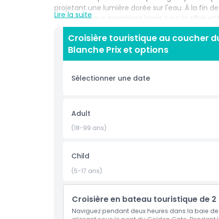
projetant une lumière dorée sur l'eau. À la fin de
Lire la suite
vous place aux premières loges pour la silhouet
éclairée contre le ciel nocturne. Que vous rec
Croisière touristique au coucher du
entre amis ou simplement un moyen paisible d'ad
Blanche Prix et options
saisissantes, l'air frais de la baie et une perspecti
Sélectionner une date
Points forts
Inclus
Adult
(18-99 ans)
Politique enfant/adulte
Child
À savoir
(5-17 ans)
Emplacement
Croisière en bateau touristique de 2
Naviguez pendant deux heures dans la baie de 