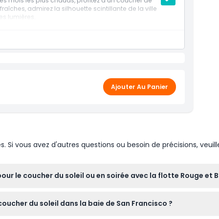
es mois les plus chauds, profitez d'un coucher de
raîches, admirez la silhouette scintillante de la ville
es lumières.
Ajouter Au Panier
Si vous avez d'autres questions ou besoin de précisions, veuill
ur le coucher du soleil ou en soirée avec la flotte Rouge et 
n ligne ici même sur ce site. Il vous suffit de choisir la date sou
oucher du soleil dans la baie de San Francisco ?