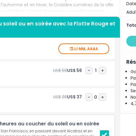
Date
 l'automne et en hiver, la Croisière Lumières de la ville
te scintillante de San Francisco, magnifiquement
Adul
herchiez une soirée romantique, une sortie mémorable
 soleil ou en soirée avec la Flotte Rouge et
mirer les sites, cette croisière offre des vues
Tota
ve unique sur la ville.
JJ MM, AAAA
Rés
US$ 58
US$ 56
-
1
+
Ga
Pa
Pa
Se
US$ 38
US$ 37
-
0
+
No
4,
 heures au coucher du soleil ou en soirée
San Francisco, en passant devant Alcatraz et en