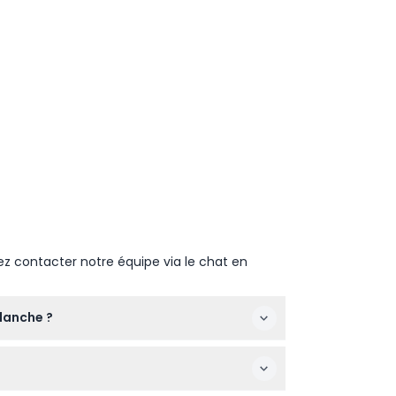
ez contacter notre équipe via le chat en
Blanche ?
haitée et les disponibilités s'afficheront