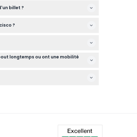
chauffé et dispose de larges fenêtres, vous
'un billet ?
e la capacité. Il suffit d'informer le
cisco ?
ds et la ligne d'horizon de San Francisco — le
ont. Les annulations hors de ce délai ne
ebout longtemps ou ont une mobilité
blement et profiter des vues, donc elle
e du premier arrivé, premier servi afin de