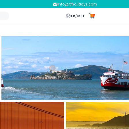
info@jtrholidays.com
FR
/
USD