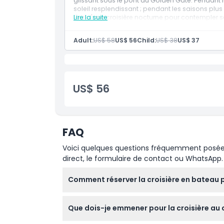
glissant sous le pont du Golden Gate. Pendant l
Politique d'annulation
soleil resplendissant ; pendant les saisons plus f
lors d'une croisière nocturne pour contempler s
Lire la suite
Adult:
US$ 58
US$ 56
Child:
US$ 38
US$ 37
US$ 56
FAQ
Voici quelques questions fréquemment posées. 
direct, le formulaire de contact ou WhatsApp.
Comment réserver la croisière en bateau po
Vous pouvez facilement réserver votre billet e
Que dois-je emmener pour la croisière au c
pendant le processus de réservation.