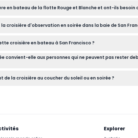
il peut faire frais sur l'eau, surtout en soirée. Le bateau est 
ère en bateau de la flotte Rouge et Blanche et ont-ils besoin d
itement mais ont néanmoins besoin d'un billet pour le contrôle d
e la croisière d'observation en soirée dans la baie de San Fran
ment pour recevoir un laissez-passer gratuit.
 Gate, l'île d'Alcatraz, l'île d'Angel, les Montagnes Marin Headlan
cette croisière en bateau à San Francisco ?
t votre date de voyage, mais des frais de transfert s'appliquer
irée convient-elle aux personnes qui ne peuvent pas rester d
de vos plans avant de réserver.
spaces intérieurs chauffés où vous pouvez vous asseoir conforta
de la croisière au coucher du soleil ou en soirée ?
ise.
s avant le départ puisque l'embarquement se fait selon le princip
ctivités
Explorer