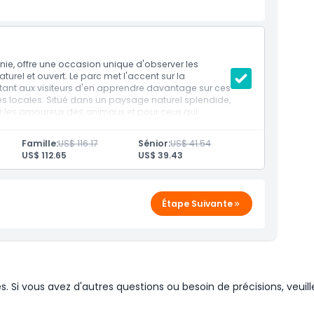
passionné d'animaux ou simplement à la recherche
oo du Diable de Tasmanie est une destination
ie, offre une occasion unique d'observer les
on unique de voir de près ces créatures fascinantes
rel et ouvert. Le parc met l'accent sur la
ttant aux visiteurs d'en apprendre davantage sur ces
portant. Assurez-vous de visiter l'Unzoo du Diable de
 locales. Situé dans un paysage naturel splendide,
manie et découvrez la faune étonnante qui habite
ur les amoureux des animaux et pour ceux qui
èces menacées.
Famille:
US$ 116.17
Sénior:
US$ 41.54
US$ 112.65
US$ 39.43
Étape Suivante
Si vous avez d'autres questions ou besoin de précisions, veuill