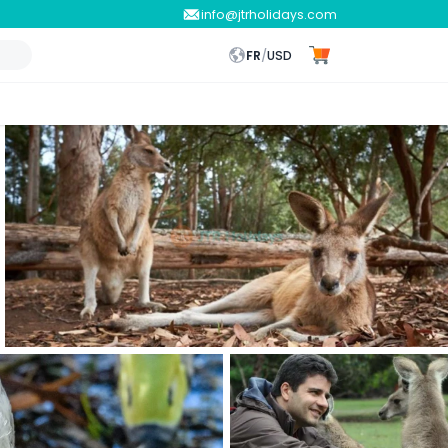
info@jtrholidays.com
FR
/
USD