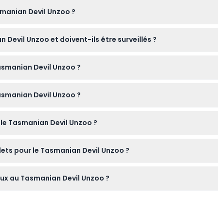
smanian Devil Unzoo ?
es jours de 10h00 à 17h00, sauf le 25 décembre (susceptible de
n Devil Unzoo et doivent-ils être surveillés ?
 visiter, mais doivent être accompagnés d'un adulte payant. Les
Tasmanian Devil Unzoo ?
 promenades faciles dans la brousse et apportez de l'eau, une p
Tasmanian Devil Unzoo ?
les animaux sauf si le personnel l'autorise, afin d'assurer la sécur
 le Tasmanian Devil Unzoo ?
smanian Devil Unzoo facilement en ligne ici même sur ce site, en
llets pour le Tasmanian Devil Unzoo ?
 sont ni remboursables ni annulables, alors assurez-vous que vos 
iaux au Tasmanian Devil Unzoo ?
 même tarif que les adultes mais doivent présenter une pièce d'id