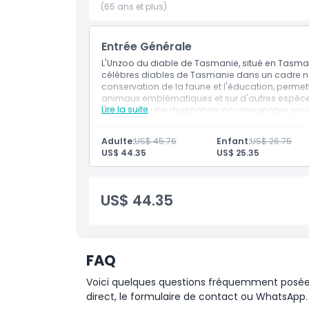
(65 ans et plus)
Entrée Générale
Que vous soyez un amoureux de la nature, un 
d'une expérience amusante et éducative, l'Unz
L'Unzoo du diable de Tasmanie, situé en Tasman
incontournable en Tasmanie. Il offre une occasi
célèbres diables de Tasmanie dans un cadre natu
conservation de la faune et l'éducation, perme
tout en soutenant un travail de conservation im
animaux emblématiques et sur d'autres espèces
Tasmanie lors de votre prochain voyage en Tas
Lire la suite
l'Unzoo est une destination incontournable po
cette île.
souhaitent contribuer à la protection des esp
Adulte:
US$ 45.76
Enfant:
US$ 26.75
US$ 44.35
US$ 25.35
Points forts
US$ 44.35
Inclus
Politique enfant/adulte
FAQ
Voici quelques questions fréquemment posées. 
Exclus
direct, le formulaire de contact ou WhatsApp.