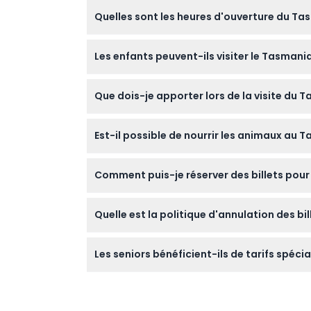
Heures d'ouverture
Quelles sont les heures d'ouverture du Ta
Le Tasmanian Devil Unzoo est ouvert tous l
À savoir
Les enfants peuvent-ils visiter le Tasmania
moment de la réservation).
Oui, les enfants âgés de 0 à 16 ans peuvent
Emplacement
Que dois-je apporter lors de la visite du 
gratuite.
Portez des chaussures confortables pour des
Comment échanger
Est-il possible de nourrir les animaux au 
capturer votre expérience de la faune.
Les visiteurs ne sont pas autorisés à nourrir 
Politique d'annulation
Comment puis-je réserver des billets pour
Vous pouvez réserver vos billets pour le Ta
Quelle est la politique d'annulation des bi
vérifiant la disponibilité.
Les billets pour le Tasmanian Devil Unzoo ne
Les seniors bénéficient-ils de tarifs spéc
Les seniors âgés de 65 ans et plus paient le