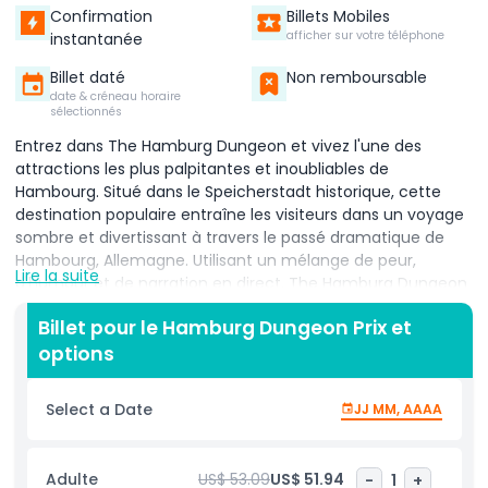
Confirmation
Billets Mobiles
afficher sur votre téléphone
instantanée
Billet daté
Non remboursable
date & créneau horaire
sélectionnés
Entrez dans The Hamburg Dungeon et vivez l'une des
attractions les plus palpitantes et inoubliables de
Hambourg. Situé dans le Speicherstadt historique, cette
destination populaire entraîne les visiteurs dans un voyage
sombre et divertissant à travers le passé dramatique de
Hambourg, Allemagne. Utilisant un mélange de peur,
Lire la suite
d'humour et de narration en direct, The Hamburg Dungeon
fait revivre des événements historiques réels à travers onze
Billet pour le Hamburg Dungeon Prix et
spectacles interactifs en direct, des acteurs professionnels
options
et des décors impressionnants à 360 degrés. En explorant,
vous vous retrouverez face aux histoires les plus
troublantes de la ville. Regardez le sinistre bourreau
Select a Date
JJ MM, AAAA
expliquer ses techniques brutales, ressentez la tension de
l'inquisition alors que les prisonniers sont forcés d'avouer, et
revivez des moments dangereux de l'époque médiévale de
Adulte
US$ 53.09
US$ 51.94
-
1
+