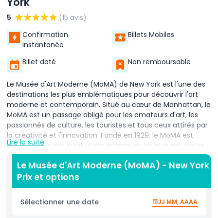
York
5
(15 avis)
Confirmation
Billets Mobiles
instantanée
Billet daté
Non remboursable
Le Musée d'Art Moderne (MoMA) de New York est l'une des
destinations les plus emblématiques pour découvrir l'art
moderne et contemporain. Situé au cœur de Manhattan, le
MoMA est un passage obligé pour les amateurs d'art, les
passionnés de culture, les touristes et tous ceux attirés par
la créativité et l'innovation. Fondé en 1929, le MoMA est
Lire la suite
devenu l'une des institutions artistiques les plus influentes
au monde, présentant une collection de plus de 200 000
Le Musée d'Art Moderne (MoMA) - New York
œuvres d'art d'artistes parmi les plus célèbres de l'histoire.
Prix et options
Parmi les points forts figurent La Nuit étoilée de Vincent van
Gogh, les Boîtes de soupe Campbell d'Andy Warhol et des
chefs-d'œuvre de Pablo Picasso, Frida Kahlo et Jackson
Sélectionner une date
JJ MM, AAAA
Pollock. Les expositions variées du MoMA couvrent la
peinture, la sculpture, la photographie, le cinéma, le design