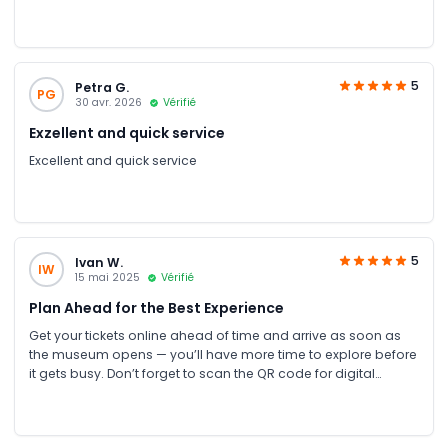
5
Petra G.
PG
30 avr. 2026
Vérifié
Exzellent and quick service
Excellent and quick service
5
Ivan W.
IW
15 mai 2025
Vérifié
Plan Ahead for the Best Experience
Get your tickets online ahead of time and arrive as soon as
the museum opens — you’ll have more time to explore before
it gets busy. Don’t forget to scan the QR code for digital
guides and pick up the free paper maps. My kids especially
loved the fun kiddie map! A great experience for the whole
family.