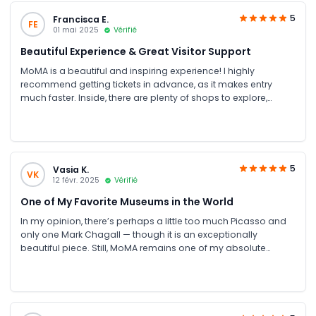
5
Francisca E.
FE
01 mai 2025
Vérifié
Beautiful Experience & Great Visitor Support
MoMA is a beautiful and inspiring experience! I highly
recommend getting tickets in advance, as it makes entry
much faster. Inside, there are plenty of shops to explore,
including a large MoMA Store right across the street. The
museum also provides hearing aids and interactive tools for
children and visitors who need them, making it accessible
and engaging for everyone. The map is clear, the floor
layouts are easy to follow, and the staff on every level are
5
Vasia K.
VK
friendly, helpful, and dedicated to creating the best possible
12 févr. 2025
Vérifié
experience.
One of My Favorite Museums in the World
In my opinion, there’s perhaps a little too much Picasso and
only one Mark Chagall — though it is an exceptionally
beautiful piece. Still, MoMA remains one of my absolute
favorite museums in the U.S., and possibly even in the world.
The collection is outstanding, the atmosphere inspiring, and
it’s a place I would totally recommend to any tourist and, of
course, to New Yorkers themselves.