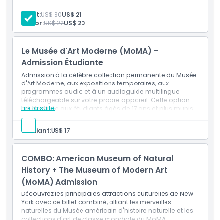
design à Manhattan.
Inclus
Adult:
US$ 30
US$ 21
Admission à la collection permanente du Musée
Senior:
US$ 22
US$ 20
Inclus
d'Art Moderne (MoMA)
Accès aux expositions temporaires
Programmes audio inclus
Le Musée d'Art Moderne (MoMA) -
Politique enfant/adulte
Les enfants âgés de 0–16 entrent gratuitement
Un billet enfant gratuit est requis et peut être retiré au
Admission Étudiante
guichet à l'arrivée
Admission à la célèbre collection permanente du Musée
Exclus
d'Art Moderne, aux expositions temporaires, aux
programmes audio et à un audioguide multilingue
téléchargeable sur votre propre appareil. Cette option
Lire la suite
est destinée aux étudiants âgés de 17 ans et plus munis
Heures d'ouverture
d'une carte d'étudiant valide. L'admission étudiante n'est
valable que pour la date de visite sélectionnée.
Étudiant:
US$ 17
À savoir
COMBO: American Museum of Natural
Emplacement
History + The Museum of Modern Art
(MoMA) Admission
Comment s'y rendre
Découvrez les principales attractions culturelles de New
York avec ce billet combiné, alliant les merveilles
naturelles du Musée américain d'histoire naturelle et les
collections d'art de classe mondiale du MoMA.