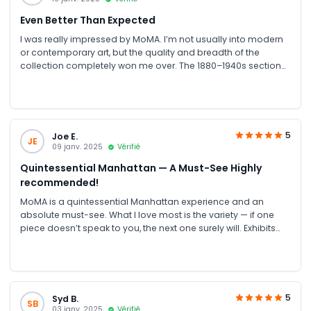
Even Better Than Expected
I was really impressed by MoMA. I’m not usually into modern
or contemporary art, but the quality and breadth of the
collection completely won me over. The 1880–1940s section
was perfection for me — I didn’t expect to see so much early
work, and the massive Monets from his later period were
breathtaking. The rest of the galleries were equally impressive,
with so many truly iconic pieces on display. My only small
criticism is that it can get very crowded, which at times felt
5
Joe E.
JE
uncomfortable. Still, the experience was incredible and
09 janv. 2025
Vérifié
absolutely worth it.
Quintessential Manhattan — A Must-See Highly
recommended!
MoMA is a quintessential Manhattan experience and an
absolute must-see. What I love most is the variety — if one
piece doesn’t speak to you, the next one surely will. Exhibits
rotate regularly, with spring and fall often bringing major new
unveilings. While weekends can get crowded, midweek visits
are perfect for enjoying the museum at a calmer pace.
Always inspiring, always unique.
5
Syd B.
SB
03 janv. 2025
Vérifié