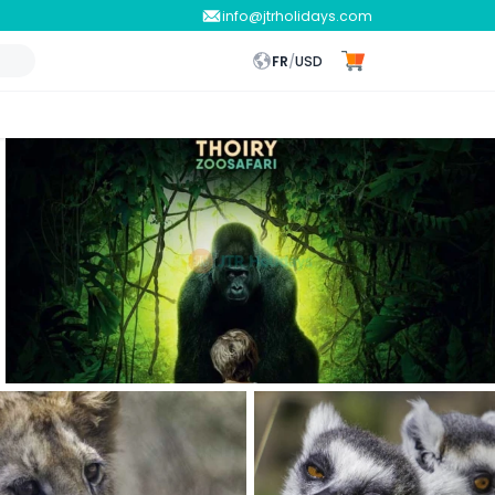
info@jtrholidays.com
FR
/
USD