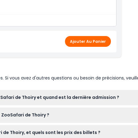
 accès à plus de 1,500 animaux en liberté, y compris
 zèbres
 quotidiens des animaux (loups et tigres à 16h00)
c parcours d'aventure, toboggans et structures
Ajouter Au Panier
 Sauvages (saisonnier)
 ans.
Si vous avez d'autres questions ou besoin de précisions, veuill
Safari de Thoiry et quand est la dernière admission ?
ert de 11h00 à 17h00, avec la dernière admission une heure ava
 ZooSafari de Thoiry ?
confirmer au moment de la réservation).
onduisiez votre propre voiture à travers le parc pour voir de prè
de Thoiry, et quels sont les prix des billets ?