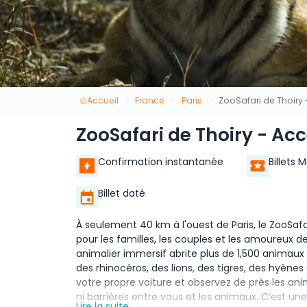
Accueil
France
Paris
ZooSafari de Thoiry
ZooSafari de Thoiry - Ac
Confirmation instantanée
Billets 
Billet daté
À seulement 40 km à l'ouest de Paris, le ZooSaf
pour les familles, les couples et les amoureux de
animalier immersif abrite plus de 1,500 animaux 
des rhinocéros, des lions, des tigres, des hyène
votre propre voiture et observez de près les a
ni barrières entre vous et les animaux. C’est une
Lire la suite