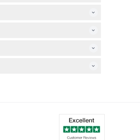
 de 12 ans et plus ont besoin d'un billet
hotos. Les animaux de compagnie ne sont pas
d'utiliser vos billets à la date et à l'heure
hoiry ainsi que la zone de jeu adaptée aux
isponibilité en temps réel pour la date