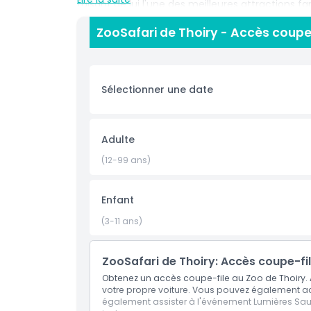
faisant de lui l'une des meilleures attractions fa
poursuivez l'aventure à pied dans la zone zoolog
ZooSafari de Thoiry - Accès coupe-
des expositions interactives et des passages sou
sur des prédateurs majestueux tels que les lions 
aventure dans les arbres et les aires de jeux, ta
espaces paysagers. Que vous soyez un touriste 
Sélectionner une date
depuis Paris ou un résident cherchant de l'anim
une destination incontournable qui allie conserva
expérience inoubliable.
Adulte
(12-99 ans)
Points forts
Enfant
Inclus
(3-11 ans)
Politique enfant/adulte
ZooSafari de Thoiry: Accès coupe-fi
Obtenez un accès coupe-file au Zoo de Thoiry. 
Heures d'ouverture
votre propre voiture. Vous pouvez également acc
également assister à l'événement Lumières Sauv