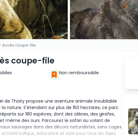
 - Accès coupe-file
cès coupe-file
Mobiles
Non remboursable
ari de Thoiry propose une aventure animale inoubliable
 la nature. S'étendant sur plus de 150 hectares, ce parc
répartis sur 180 espèces, dont des zèbres, des girafes,
s et même des ours. Parcourez le safari au volant de
nimaux sauvages dans des décors naturalistes, sans cages
 activité ludique, éducative et sûre pour tous les âges,