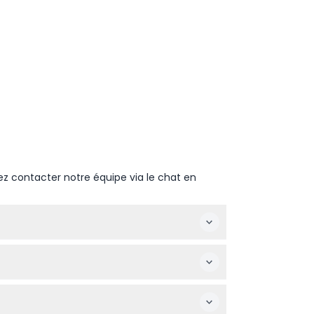
ez contacter notre équipe via le chat en
nt la fermeture. Le zoo à pied ferme à 16h00
s plus de 1 500 animaux en liberté.