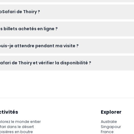
 ceux de 3 à 11 ans nécessitent un billet enfant, et les visiteurs
Safari de Thoiry ?
i, des vêtements confortables, et un appareil photo pour les p
s billets achetés en ligne ?
nt pas remboursables et ne peuvent pas être annulés. Assurez-vous 
puis-je attendre pendant ma visite ?
ens des loups et des tigres à 16h00 et explorer le Château de T
ri de Thoiry et vérifier la disponibilité ?
curité en ligne sur ce site où vous pouvez également vérifier la d
ctivités
Explorer
plorez le monde entier
Australie
fari dans le désert
Singapour
oisières en boutre
France