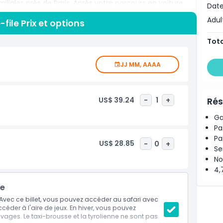
miliales près de Paris. Après votre parcours en voiture,
Date
ique traditionnelle, avec des nourrissages d'animaux,
Adul
file Prix et options
s tunnels en verre offrant des vues à couper le souffle
et les tigres. Les jeunes visiteurs adoreront le parcours
Tota
ndis que les adultes pourront apprécier la sérénité des
à la recherche d'une excursion d'une journée unique
JJ MM, AAAA
ation le temps d'un week-end, le ZooSafari de Thoiry est
tion, éducation et loisirs de plein air dans une
US$ 39.24
-
1
+
Rés
Ga
Pa
Pa
US$ 28.85
-
0
+
Se
No
4,
le
Avec ce billet, vous pouvez accéder au safari avec
éder à l'aire de jeux. En hiver, vous pouvez
ages. Le taxi-brousse et la tyrolienne ne sont pas