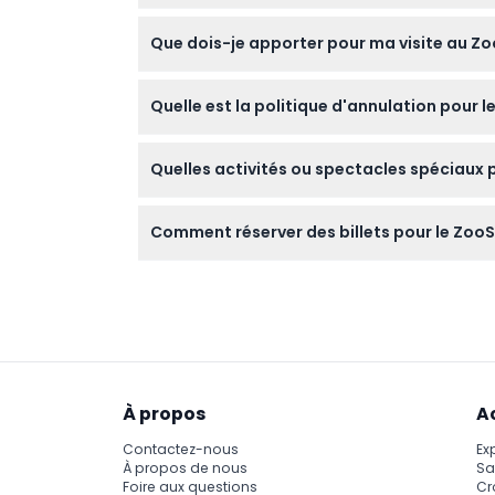
Les enfants de 0 à 2 ans entrent gratuitement,
Que dois-je apporter pour ma visite au Zoo
adulte.
Apportez votre propre voiture pour le safar
Quelle est la politique d'annulation pour le
autorisés sur place.
Les billets pour le ZooSafari de Thoiry ne so
Quelles activités ou spectacles spéciaux 
réservées.
Vous pouvez assister aux nourrissage quotidi
Comment réserver des billets pour le ZooSafa
enfants l'Île Mystérieuse.
Vous pouvez réserver vos billets en toute sé
souhaitée.
À propos
A
Contactez-nous
Ex
À propos de nous
Sa
Foire aux questions
Cr