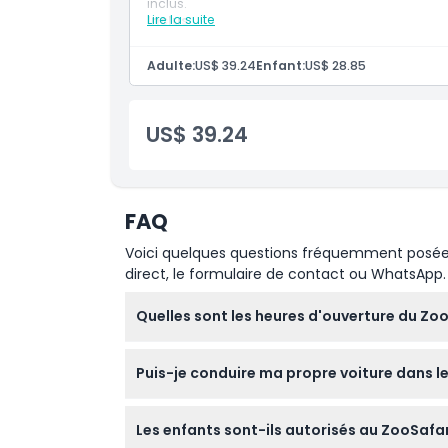
inclus.
À savoir
Lire la suite
Inclus
Accès coupe-file au ZooSafari de Thoiry
Expérience de safari en conduite libre avec
Adulte:
US$ 39.24
Enfant:
US$ 28.85
des girafes, des lions, des éléphants et des
Emplacement
Entrée au Château de Thoiry et nourrissages
Accès à la zone de jeux Île Mystérieuse ave
d'escalade
US$ 39.24
Comment s'y rendre
Admission à l'événement hivernal Lumières
Parking gratuit sur place
Entrée gratuite pour les enfants âgés de 0–2
Politique d'annulation
FAQ
Voici quelques questions fréquemment posées. 
direct, le formulaire de contact ou WhatsApp.
Quelles sont les heures d'ouverture du Zoo
Le ZooSafari de Thoiry est généralement ouv
Puis-je conduire ma propre voiture dans le
(sous réserve de modifications — veuillez 
Oui, l'expérience safari nécessite que vous c
Les enfants sont-ils autorisés au ZooSafari 