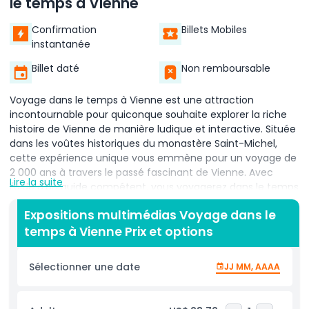
le temps à Vienne
Confirmation
Billets Mobiles
instantanée
Billet daté
Non remboursable
Voyage dans le temps à Vienne est une attraction
incontournable pour quiconque souhaite explorer la riche
histoire de Vienne de manière ludique et interactive. Située
dans les voûtes historiques du monastère Saint-Michel,
cette expérience unique vous emmène pour un voyage de
2 000 ans à travers le passé fascinant de Vienne. Avec
Lire la suite
l'aide d'un guide compétent, vous voyagerez dans le temps
en utilisant des technologies modernes passionnantes
Expositions multimédias Voyage dans le
telles que le cinéma 5D, la réalité virtuelle, des figures de
temps à Vienne Prix et options
cire animatroniques, des effets spéciaux et des spectacles
multimédias. Chaque partie de la visite est conçue pour
faire revivre l'histoire d'une façon à la fois amusante et
Sélectionner une date
JJ MM, AAAA
facile à comprendre. Vous explorerez des moments clés de
l'histoire de Vienne—de l'Empire romain et du Moyen Âge à
l'époque impériale et aux événements de la Seconde