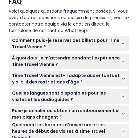
FAQ
Voici quelques questions fréquemment posées. Si vous
avez d'autres questions ou besoin de précisions, veuillez
contacter notre équipe via le chat en direct, le
formulaire de contact ou WhatsApp.
Comment puis-je réserver des billets pour Time
Travel Vienne ?
Vous pouvez facilement réserver vos billets en ligne
À quoi dois-je m'attendre pendant l'expérience
ici même sur ce site en sélectionnant votre date et
Time Travel Vienne ?
heure préférées lors du processus de réservation.
L'expérience dure environ 50 minutes et comprend
Time Travel Vienne est-il adapté aux enfants et
un cinéma 5D, des figurines animatroniques et des
y a-t-il des restrictions d'âge ?
spectacles multimédias qui donnent vie à l'histoire
Les enfants de moins de 5 ans entrent
de Vienne, de l'époque romaine à la Seconde
Quelles langues sont disponibles pour les
gratuitement lorsqu'ils partagent un siège au
Guerre mondiale.
visites et les audioguides ?
cinéma, mais les enfants de moins de 10 ans
Les visites sont conduites en allemand, mais des
doivent être accompagnés d'un adulte âgé de 18
Puis-je annuler ou obtenir un remboursement si
audioguides sont disponibles en 10 langues dont
ans ou plus.
mes plans changent ?
l'anglais, l'espagnol, l'italien, le français et le chinois
Quels sont les horaires d'ouverture et les
Les billets ne sont pas remboursables et ne
pour une expérience enrichie.
heures de début des visites à Time Travel
peuvent pas être annulés, alors assurez-vous de les
Vienne ?