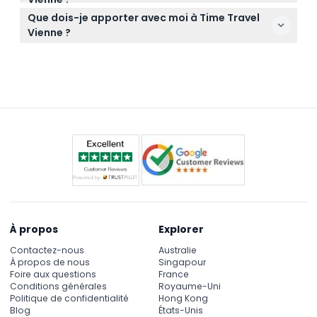
utiliser à la date et à l'heure réservées.
Time Travel Vienne est ouvert tous les jours de
Que dois-je apporter avec moi à Time Travel
10h00 à 20h00, avec des visites commençant
Vienne ?
toutes les 20 minutes à '00, '20 et '40 minutes de
Apportez simplement vous-même et un billet
l'heure, la dernière admission étant à 19h00 (sous
valide — des chaussures confortables sont
réserve de modification — veuillez confirmer au
recommandées car l'expérience dure environ 50
moment de la réservation).
minutes.
À propos
Explorer
Contactez-nous
Australie
À propos de nous
Singapour
Foire aux questions
France
Conditions générales
Royaume-Uni
Politique de confidentialité
Hong Kong
Blog
États-Unis