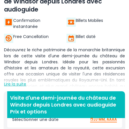
de Windsor depuis Londres avec
audioguide
Confirmation
Billets Mobiles
instantanée
Free Cancellation
Billet daté
Découvrez le riche patrimoine de la monarchie britannique
lors de cette visite d'une demi-journée du château de
Windsor depuis Londres. Idéale pour les passionnés
d'histoire et les amateurs de la royauté, cette excursion
offre une occasion unique de visiter l'une des résidences
royales les plus emblématiques du Royaume-Uni. En tant
Lire la suite
que plus ancien et plus grand château encore habité au
monde, le château de Windsor abrite des rois et reines
Visite d'une demi-journée du château de
britanniques depuis plus de 900 ans et reste aujourd'hui
Windsor depuis Londres avec audioguide
une résidence officielle de la famille royale. Explorez les
somptueux Appartements d'État, ornés d'œuvres d'art
Prix et options
inestimables de maîtres tels que Rembrandt et Léonard de
Sélectionner une date
JJ MM, AAAA
Vinci. Pénétrez dans la magnifique chapelle Saint-Georges,
lieu de sépulture de la reine Elizabeth II, du prince Philip et