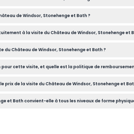
Coach Station à 7h45 avec l'embarquement à partir de 7h30, et se
u Château de Windsor, Stonehenge et Bath ?
fications — veuillez confirmer lors de la réservation).
aditionnel du XIVe siècle George Inn dans le village de Lacock.
atuitement à la visite du Château de Windsor, Stonehenge et B
nt participer à la visite gratuitement.
ite du Château de Windsor, Stonehenge et Bath ?
marcher, un appareil photo pour les photos, et des vêtements ad
 pour cette visite, et quelle est la politique de remboursemen
t la date de voyage, mais des frais de transfert s'appliqueront
s le prix de la visite du Château de Windsor, Stonehenge et Bat
ais supplémentaires peuvent s'appliquer.
ge et Bath est incluse dans le prix de la visite.
ge et Bath convient-elle à tous les niveaux de forme physiqu
ion debout modérées lors de la visite des sites, donc elle convie
bilité, veuillez en tenir compte avant de réserver.