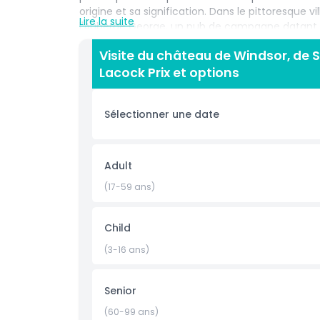
origine et sa signification. Dans le pittoresque 
Lire la suite
l'Auberge George, un pub de campagne datant du
mènera à la ville de Bath. Connue pour son arch
Visite du château de Windsor, de 
classée au patrimoine mondial de l'UNESCO offr
Lacock Prix et options
long de la journée, vous voyagerez dans un au
professionnel anglophone. Avec des sites histo
britannique authentique, cette excursion offre
Sélectionner une date
que l'itinéraire peut être modifié en fonction de l
proposées si nécessaire.
Adult
Points forts
(17-59 ans)
Inclus
Child
(3-16 ans)
Politique enfant/adulte
Senior
À savoir
(60-99 ans)