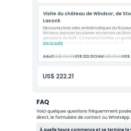
Emplacement
Visite du château de Windsor, de St
Lacock
Politique d'annulation
Découvrez trois sites emblématiques du Royaum
Windsor, explorez les pierres anciennes de Ston
géorgiens de Bath. Comprend l'entrée, un guide
et le transport en autocar de luxe avec Wi-Fi
Lire la suite
Adult:
US$ 224.90
US$ 222.21
Child:
US$ 211.43
US$ 
US$ 222.21
FAQ
Voici quelques questions fréquemment posées. 
direct, le formulaire de contact ou WhatsApp.
À quelle heure commence et se termine la 