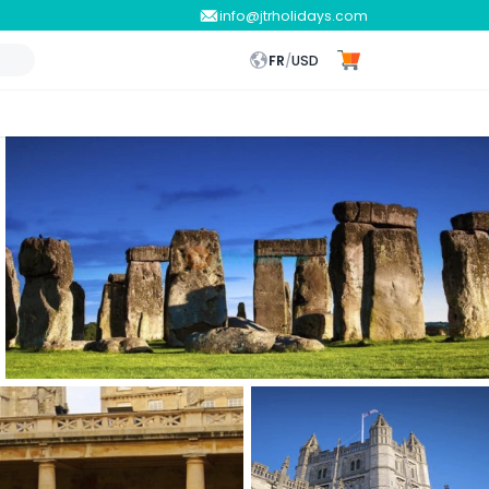
info@jtrholidays.com
FR
/
USD