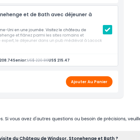
onehenge et de Bath avec déjeuner à
e-Uni en une journée. Visitez le château de
ehenge et flânez parmi les sites romains et
 expert, le déjeuner dans un pub médiéval à Lacock
208.74
Senior:
US$ 220.86
US$ 215.47
Ajouter Au Panier
Si vous avez d'autres questions ou besoin de précisions, veuill
visite du Château de Windsor, Stonehenge et Bath ?