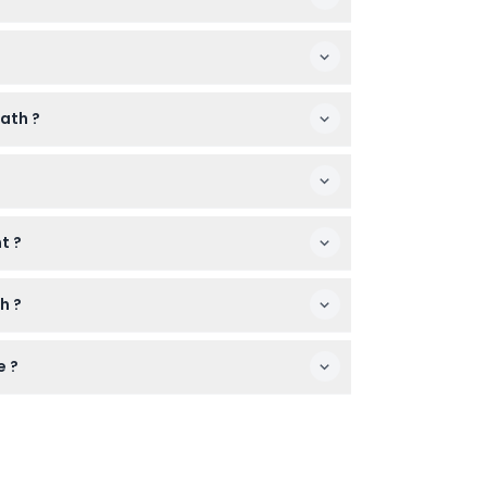
 termine vers 21h00 près de la station de
ath ?
aptés au temps car la visite inclut des
t ?
 ; toute annulation en dehors de ce délai
h ?
e ?
nt à la plupart des niveaux de forme ;