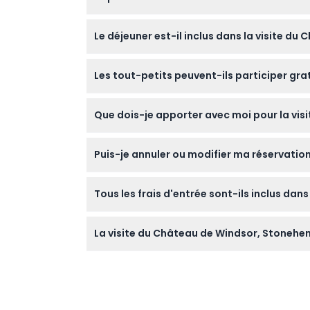
La visite part de la gare routière Victoria 
Le déjeuner est-il inclus dans la visite d
métro Gloucester Road (sous réserve de modi
Oui, le déjeuner est inclus et servi au pub tr
Les tout-petits peuvent-ils participer gr
Les enfants âgés de deux ans et moins peuve
Que dois-je apporter avec moi pour la vis
Apportez des chaussures confortables pour 
Puis-je annuler ou modifier ma réservation
sites en plein air comme Stonehenge.
Vous pouvez annuler au moins 48 heures avan
Tous les frais d'entrée sont-ils inclus dan
est strictement non remboursable et des fr
Oui, l'entrée au Château de Windsor, Stonehen
La visite du Château de Windsor, Stonehen
La visite implique de la marche et de la stat
cependant, si vous avez des problèmes de mo