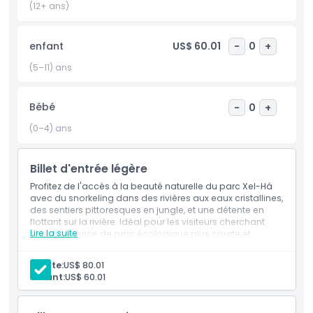
confortable, balancez-vous dans un hamac ou profitez
(12+ ans)
d'un sentier paisible en forêt. Votre billet comprend un
délicieux buffet de petit-déjeuner, et si vous arrivez plus
enfant
US$ 60.01
-
0
+
tard, un déjeuner complet et des boissons à volonté vous
attendent. Le Parc Xel Há est la parfaite combinaison entre
(5–11) ans
tourisme durable, aventure et détente, une escapade éco-
responsable inoubliable au Mexique.
Bébé
-
0
+
Points forts
(0–4) ans
Inclus
Billet d'entrée légère
Profitez de l'accès à la beauté naturelle du parc Xel-Há
avec du snorkeling dans des rivières aux eaux cristallines,
Politique enfant/adulte
des sentiers pittoresques en jungle, et une détente en
flottant sur la rivière. Idéal pour les visiteurs cherchant
Lire la suite
une expérience de parc écologique plus courte et
flexible dans la Riviera Maya.
Exclus
Inclus
Adulte:
US$ 80.01
Billet d'entrée
enfant:
US$ 60.01
Randonnées en forêt
Non adapté pour
Petit déjeuner
Déjeuner