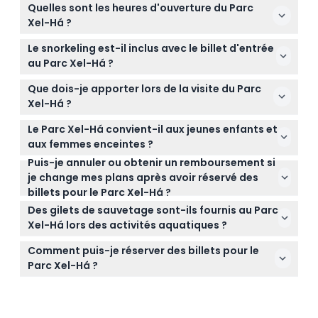
Quelles sont les heures d'ouverture du Parc
Xel-Há ?
Le Parc Xel-Há est ouvert tous les jours de 8h30 à
Le snorkeling est-il inclus avec le billet d'entrée
18h00 (sous réserve de modifications — veuillez
au Parc Xel-Há ?
confirmer au moment de la réservation).
Oui, le snorkeling illimité avec utilisation du matériel
Que dois-je apporter lors de la visite du Parc
est inclus avec votre billet d'entrée.
Xel-Há ?
Nous recommandons d'apporter une crème solaire
Le Parc Xel-Há convient-il aux jeunes enfants et
biodégradable confortable et des chaussures d'eau
aux femmes enceintes ?
en raison des zones rocheuses ; tout le reste
Puis-je annuler ou obtenir un remboursement si
Le parc convient aux enfants âgés de 5 ans et plus,
comme la nourriture, les boissons et le matériel de
je change mes plans après avoir réservé des
mais certaines activités ne sont pas
snorkeling est inclus.
billets pour le Parc Xel-Há ?
recommandées pour les très jeunes enfants, et les
Non, les annulations, remboursements ou
femmes enceintes doivent éviter les attractions
Des gilets de sauvetage sont-ils fournis au Parc
modifications ne sont pas possibles une fois votre
physiques et aquatiques.
Xel-Há lors des activités aquatiques ?
réservation confirmée.
Oui, les gilets de sauvetage sont obligatoires et
Comment puis-je réserver des billets pour le
fournis pour toutes les activités aquatiques afin
Parc Xel-Há ?
d'assurer votre sécurité.
Vous pouvez facilement vérifier la disponibilité et
réserver vos billets en ligne ici même sur ce site
web.