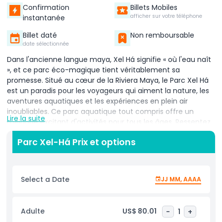
Confirmation
Billets Mobiles
afficher sur votre téléphone
instantanée
Billet daté
Non remboursable
date sélectionnée
Dans l'ancienne langue maya, Xel Há signifie « où l'eau naît
», et ce parc éco-magique tient véritablement sa
promesse. Situé au cœur de la Riviera Maya, le Parc Xel Há
est un paradis pour les voyageurs qui aiment la nature, les
aventures aquatiques et les expériences en plein air
inoubliables. Ce parc aquatique tout compris offre un
Lire la suite
mélange excitant d'activités pour tous les âges. Ressentez
l'adrénaline des sauts de falaise, glissez sur des toboggans
Parc Xel-Há Prix et options
amusants ou volez au-dessus de la jungle sur des
tyroliennes qui plongent dans l'eau. Explorez la rivière
cristalline et la crique du parc avec du snorkeling illimité, où
des poissons colorés et une beauté naturelle vous
Select a Date
JJ MM, AAAA
entourent. Vous préférez vous détendre ? Prenez un tube
gonflable et laissez-vous doucement porter le long de la
rivière sous le chaud soleil mexicain. Quand vient le
Adulte
US$ 80.01
-
1
+
moment de vous relaxer, reposez-vous sur un fauteuil