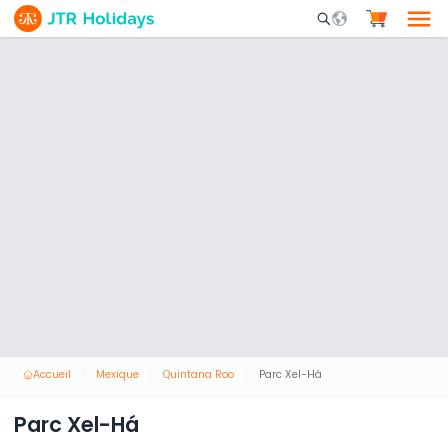
Mobile Search Opene
Accueil
Mexique
Quintana Roo
Parc Xel-Há
Parc Xel-Há