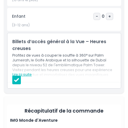
Politique d'annulation
Enfant
-
0
+
(3-12 ans)
Billets d’accès général à la Vue – Heures
creuses
Profitez de vues à couper le souffle à 360° sur Palm
Jumeirah, le Golfe Arabique et la silhouette de Dubaï
depuis le niveau 52 de l'emblématique Palm Tower.
Visitez pendant les heures creuses pour une expérience
Lire la suite
plus détendue et immortalisez des vues magnifiques
sans la cohue du coucher du soleil.
Inclus
Entrée à The View at The Palm pendant les heures
creuses.
Accès à la plateforme d'observation du niveau 52 et
à la terrasse panoramique.
Possibilité d'explorer l'exposition The View.
Récapitulatif de la commande
Vues panoramiques sur Palm Jumeirah et au-delà.
IMG Monde d'Aventure