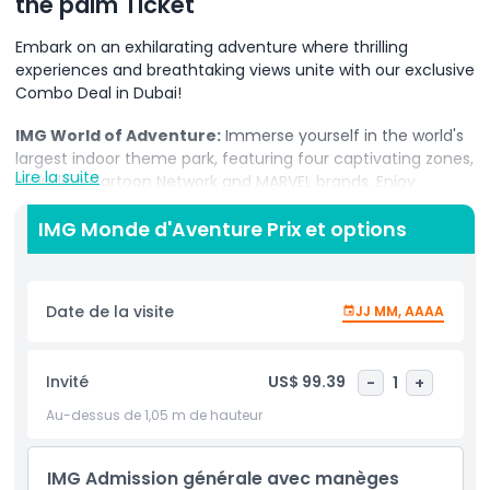
the palm Ticket
Embark on an exhilarating adventure where thrilling
experiences and breathtaking views unite with our exclusive
Combo Deal in Dubai!
IMG World of Adventure:
Immerse yourself in the world's
largest indoor theme park, featuring four captivating zones,
Lire la suite
including Cartoon Network and MARVEL brands. Enjoy
adrenaline-pumping roller coasters, awe-inspiring
attractions, and world-firsts, promising an unforgettable
IMG Monde d'Aventure Prix et options
day filled with excitement for all ages.
View at the Palm:
Soar 240 meters high on the iconic
Date de la visite
JJ MM, AAAA
Palm Tower's 52nd level and enjoy panoramic 360-degree
views of Palm Jumeirah, the Arabian Gulf, and the Dubai
skyline. Witness the city's landmarks from the outdoor
Invité
US$ 99.39
-
1
+
terrace and premium lounge, creating an unparalleled
perspective on this magnificent destination.
Au-dessus de 1,05 m de hauteur
Book your Combo Deal now and embark on a journey that
seamlessly blends the excitement of IMG World of
IMG Admission générale avec manèges