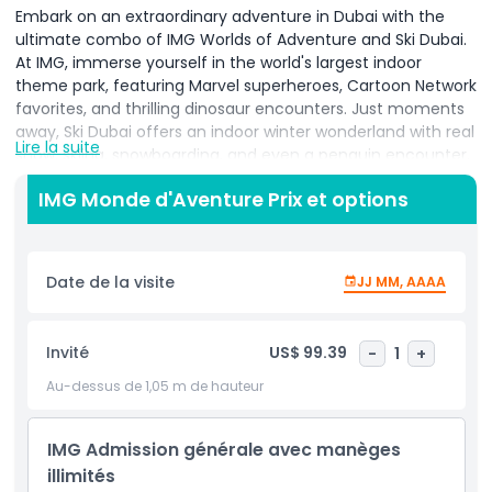
Embark on an extraordinary adventure in Dubai with the
ultimate combo of IMG Worlds of Adventure and Ski Dubai.
At IMG, immerse yourself in the world's largest indoor
theme park, featuring Marvel superheroes, Cartoon Network
favorites, and thrilling dinosaur encounters. Just moments
away, Ski Dubai offers an indoor winter wonderland with real
Lire la suite
snow, skiing, snowboarding, and even a penguin encounter.
This dynamic duo ensures an unforgettable day of
IMG Monde d'Aventure Prix et options
excitement and diversity for thrill-seekers, families, and
friends alike. Experience the best of both worlds in the heart
of the desert.
Date de la visite
JJ MM, AAAA
Ticket & Admission Guidelines:
The tickets have a minimum validity period of 1-3
months, allowing for single-use on different days.
Invité
US$ 99.39
-
1
+
The exact validity date will be indicated on the
Au-dessus de 1,05 m de hauteur
ticket.
You can use the tickets either on the same day or
on different days for each park.
IMG Admission générale avec manèges
The tickets validity will be mentioned on the tickets.
illimités
Make sure to go to the parks before the tickets