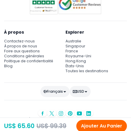
À propos
Explorer
Contactez-nous
Australie
À propos de nous
Singapour
Foire aux questions
France
Conditions générales
Royaume-Uni
Politique de confidentialité
Hong Kong
Blog
États-Unis
Toutes les destinations
Français
USD
© Droits d'auteur 2026
JTR Vacances
- Tous droits réservés
US$ 65.60
US$ 99.39
Ajouter Au Panier