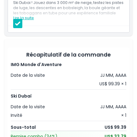
Ski Dubai ! Jouez dans 3 000 m² de neige, testez les pistes
de luge, les descentes en bobsleigh, la boule géante et
les toboggans en tube pour une expérience familiale
Politique d'annulation
Lire la suite
amusante.
Inclus
Entrée unique au Parc de neige avec séjour illimité.
Accès aux activités du Parc de neige, y compris la
Grotte de glace.
Des descentes illimitées en bobsleigh, en boule
géante, en autos tamponneuses et sur la piste de
Récapitulatif de la commande
tubing.
Une montée en télésiège (une fois).
IMG Monde d'Aventure
Un tour de l'attraction Frisson de la Montagne (une
fois).
Date de la visite
JJ MM, AAAA
Équipement d'hiver fourni : veste, pantalon,
chaussettes jetables, bottes de neige et gants en
US$ 99.39 × 1
polaire gratuits.
Le port du casque est obligatoire pour les enfants de
Ski Dubaï
moins de 13 ans.
Date de la visite
JJ MM, AAAA
Invité
× 1
Sous-total
US$ 99.39
Remise combo
(34%)
US$ 33.79