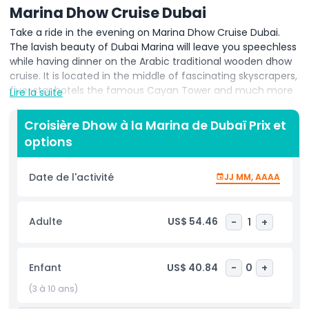
Marina Dhow Cruise Dubai
Take a ride in the evening on Marina Dhow Cruise Dubai.
The lavish beauty of Dubai Marina will leave you speechless
while having dinner on the Arabic traditional wooden dhow
cruise. It is located in the middle of fascinating skyscrapers,
five-star hotels the famous Cayan Tower and much more
Lire la suite
things to do in the hustle and bustle of Dubai Marina. This is
a two-hour dinner cruise and sightseeing in the evening. In
Croisière Dhow à la Marina de Dubaï Prix et
addition to that this location is one of the most favourite
options
attractions for visitors due to the availability of multiple
activities within touching distance. Furthermore, the
lightning skyscrapers give an amazing view in the evening
Date de l'activité
JJ MM, AAAA
on both sides of the water.
Marina Dhow Cruise Dubai is one of the must to do activity
Adulte
US$ 54.46
-
1
+
for tourists. It includes two hours of sightseeing,
international buffet dinner with both vegetarian and non-
vegetarian food. Experience a ride in the breeze of Dubai
Enfant
US$ 40.84
-
0
+
Marina and enjoy gentle international and Arabic
(3 à 10 ans)
background music. There will be live entertainment show
known as Tanura Dance show.