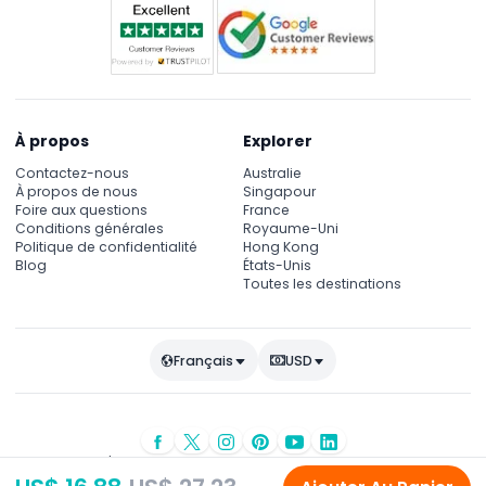
Both vegetarian and non-vegetarian food
Unlimited Mineral Water
Live Tanura Dance show
Live Belly Dance show
Washroom Facility for both male and female
Timing
À propos
Explorer
Pickup time: 14:30-15:30 hours
Contactez-nous
Australie
Drop off time: 20:00-21:00 hours
À propos de nous
Singapour
Foire aux questions
France
Conditions générales
Royaume-Uni
Politique de confidentialité
Hong Kong
Blog
États-Unis
Toutes les destinations
Français
USD
© Droits d'auteur 2026
JTR Vacances
- Tous droits réservés