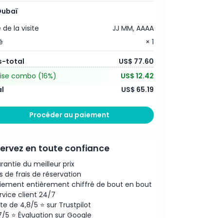
Dubaï
 de la visite
JJ MM, AAAA
é
× 1
s-total
US$ 77.60
ise combo
(16%)
US$ 12.42
l
US$ 65.19
Procéder au paiement
ervez en toute confiance
rantie du meilleur prix
s de frais de réservation
iement entièrement chiffré de bout en bout
rvice client 24/7
te de 4,8/5 ⭐ sur Trustpilot
7/5 ⭐ Évaluation sur Google