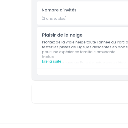
Nombre d'invités
Inclus
(2 ans et plus)
Politique enfant/adulte
Plaisir de la neige
Profitez de la vraie neige toute l'année au Parc
Heures d'ouverture
testez les pistes de luge, les descentes en bob
pour une expérience familiale amusante.
Inclus
Lire la suite
À savoir
Entrée unique au Parc de neige avec séjour il
Accès aux activités du Parc de neige, y comp
Des descentes illimitées en bobsleigh, en b
de tubing.
Emplacement
Une montée en télésiège (une fois).
Un tour de l'attraction Frisson de la Montagn
Équipement d'hiver fourni : veste, pantalon,
Politique d'annulation
polaire gratuits.
Le port du casque est obligatoire pour les 