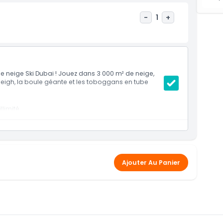
-
1
+
 de neige Ski Dubai ! Jouez dans 3 000 m² de neige,
sleigh, la boule géante et les toboggans en tube
limité.
ris la Grotte de glace.
oule géante, en autos tamponneuses et sur la piste
e (une fois).
 chaussettes jetables, bottes de neige et gants en
Ajouter Au Panier
enfants de moins de 13 ans.