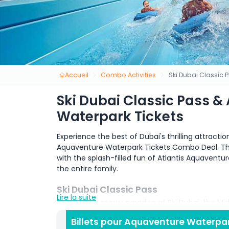
Accueil
Combo Activities
Ski Dubai Classic 
Ski Dubai Classic Pass &
Waterpark Tickets
Experience the best of Dubai's thrilling attractio
Aquaventure Waterpark Tickets Combo Deal. This
with the splash-filled fun of Atlantis Aquavent
the entire family.
Ski Dubai Classic Pass
Lire la suite
Escape to a snowy paradise at Ski Dubai, the Middl
Emirates. With the Ski Dubai Classic Pass, you can
Billets pour Aquaventure Waterpar