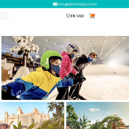
info@jtrholidays.com
FR
/
USD