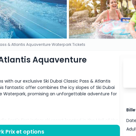
Pass & Atlantis Aquaventure Waterpark Tickets
 Atlantis Aquaventure
ns with our exclusive Ski Dubai Classic Pass & Atlantis
 fantastic offer combines the icy slopes of Ski Dubai
ure Waterpark, promising an unforgettable adventure for
Bill
e East's first indoor ski resort located in the Mall of the
Date
 enjoy a variety of winter activities, including:
Adul
k Prix et options